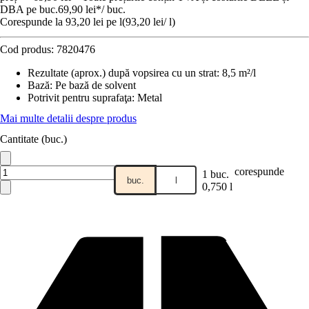
DBA pe buc.
69,90 lei
*
/
buc.
Corespunde la 93,20 lei pe l
(
93,20 lei
/
l
)
Cod produs:
7820476
Rezultate (aprox.) după vopsirea cu un strat
:
8,5 m²/l
Bază
:
Pe bază de solvent
Potrivit pentru suprafaţa
:
Metal
Mai multe detalii despre produs
Cantitate (buc.)
corespunde
1 buc.
buc.
l
0,750 l