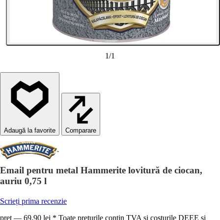
1
/
1
Comparare
Email pentru metal Hammerite lovitură de ciocan,
auriu 0,75 l
Scrieți prima recenzie
preț — 69,90 lei * Toate prețurile conțin TVA și costurile DEEE și