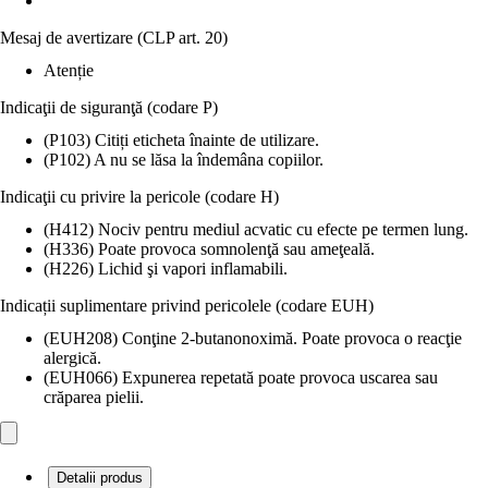
Mesaj de avertizare (CLP art. 20)
Atenție
Indicaţii de siguranţă (codare P)
(P103) Citiți eticheta înainte de utilizare.
(P102) A nu se lăsa la îndemâna copiilor.
Indicaţii cu privire la pericole (codare H)
(H412) Nociv pentru mediul acvatic cu efecte pe termen lung.
(H336) Poate provoca somnolenţă sau ameţeală.
(H226) Lichid şi vapori inflamabili.
Indicații suplimentare privind pericolele (codare EUH)
(EUH208) Conţine 2-butanonoximă. Poate provoca o reacţie
alergică.
(EUH066) Expunerea repetată poate provoca uscarea sau
crăparea pielii.
Detalii produs