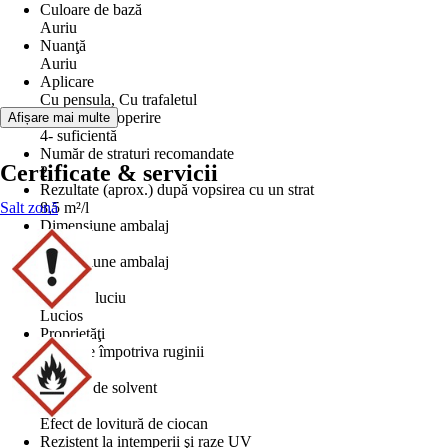
Culoare de bază
Auriu
Nuanţă
Auriu
Aplicare
Cu pensula, Cu trafaletul
Putere de acoperire
Afișare mai multe
4- suficientă
Număr de straturi recomandate
Certificate & servicii
2
Rezultate (aprox.) după vopsirea cu un strat
Salt zonă
8,5 m²/l
Dimensiune ambalaj
1 kg
Dimensiune ambalaj
0,75 l
Grad de luciu
Lucios
Proprietăţi
Protecţie împotriva ruginii
Bază
Pe bază de solvent
Aspect
Efect de lovitură de ciocan
Rezistent la intemperii şi raze UV