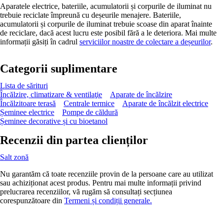
Aparatele electrice, bateriile, acumulatorii și corpurile de iluminat nu
trebuie reciclate împreună cu deșeurile menajere. Bateriile,
acumulatorii și corpurile de iluminat trebuie scoase din aparat înainte
de reciclare, dacă acest lucru este posibil fără a le deteriora. Mai multe
informații găsiți în cadrul
serviciilor noastre de colectare a deșeurilor
.
Categorii suplimentare
Lista de sărituri
Încălzire, climatizare & ventilaţie
Aparate de încălzire
Încălzitoare terasă
Centrale termice
Aparate de încălzit electrice
Șeminee electrice
Pompe de căldură
Șeminee decorative și cu bioetanol
Recenzii din partea clienților
Salt zonă
Nu garantăm că toate recenziile provin de la persoane care au utilizat
sau achiziționat acest produs. Pentru mai multe informații privind
prelucrarea recenziilor, vă rugăm să consultați secțiunea
corespunzătoare din
Termeni și condiții generale.