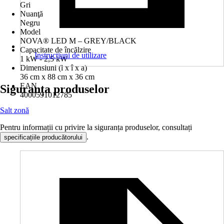
Gri
Nuanţă
Negru
Model
NOVA® LED M – GREY/BLACK
Capacitate de încălzire
Instrucțiuni de utilizare
1 kW - 2,5 kW
Dimensiuni (l x î x a)
36 cm x 88 cm x 36 cm
EAN
Siguranța produselor
4000591012785
Salt zonă
Pentru informații cu privire la siguranța produselor, consultați
.
specificațiile producătorului