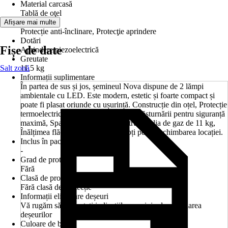
Material carcasă
Tablă de oţel
Funcţii
Afișare mai multe
Protecție anti-înclinare, Protecţie aprindere
Dotări
Fișe de date
Aprindere piezoelectrică
Greutate
Salt zonă
11,5 kg
Informații suplimentare
În partea de sus și jos, șemineul Nova dispune de 2 lămpi
ambientale cu LED. Este modern, estetic și foarte compact și
poate fi plasat oriunde cu ușurință. Construcție din oțel, Protecție
termoelectrică împotriva aprinderii și răsturnării pentru siguranță
maximă, Spațiu de depozitare pentru butelia de gaz de 11 kg,
Înălțimea flăcării este reglabilă, Roți pentru schimbarea locației.
Inclus în pachetul livrat
-
Grad de protecție
Fără
Clasă de protecţie
Fără clasă de protecție
Informații eliminare deșeuri
Vă rugăm să respectați indicațiile cu privire la eliminarea
deșeurilor
Culoare de bază