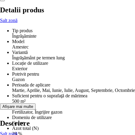
Detalii produs
Salt zonă
Tip produs
Îngrăşăminte
Model
Amestec
Variantă
Îngrăşământ pe termen lung
Locație de utilizare
Exterior
Potrivit pentru
Gazon
Perioada de aplicare
Martie, Aprilie, Mai, Iunie, Iulie, August, Septembrie, Octombrie
Suficient pentru o suprafaţă de mărimea
500 m²
Utilizare
Afișare mai multe
Fertilizator, Îngrijire gazon
Domeniu de utilizare
Descriere
Gazon
Azot total (N)
Salt zonă
28 %