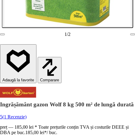
1
/
2
Comparare
Ingrășământ gazon Wolf 8 kg 500 m² de lungă durată
5
(1 Recenzie)
preț — 185,00 lei * Toate prețurile conțin TVA și costurile DEEE și
DBA pe buc.
185,00 lei
*
/
buc.