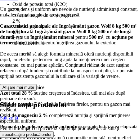
Oxid de potasiu total (K2O)
Un gazon dens și uniform are nevoie de nutrienți administrați constant,
7 %
mai ales în perioadele de creștere intensă.
Oxid de magneziu total (MgO)
2 %
Caracteristici principale ale Ingrășământ gazon Wolf 8 kg 500 m²
Materie organică
de lungă durată
Ingrășământ gazon Wolf 8 kg 500 m² de lungă
0 %
durată
este un
îngrășământ mineral
pentru
500 m²
, cu
acțiune pe
EAN
termen lung
, potrivit pentru îngrijirea gazonului la exterior.
4008423918410
De aceea merită să alegi: formula minerală oferă nutrienți disponibili
rapid, iar efectul pe termen lung ajută la menținerea unei creșteri
constante, cu mai puține aplicări. Conținutul ridicat de azot susține
refacerea după tundere și contribuie la un aspect mai plin, iar potasiul
sprijină rezistența gazonului la utilizare și la variații de vreme.
Caracteristici tehnice
Afișare mai multe
Azot total 28 %
susține creșterea și îndesirea, util mai ales după
perioade de uzură.
Siguranța produselor
Oxid de potasiu 7 %
ajută la întărirea firelor, pentru un gazon mai
rezistent.
Oxid de magneziu 2 %
completează nutriția și sprijină menținerea
Salt zonă
aspectului uniform.
Perioada de aplicare martie–octombrie
permite fertilizarea etapizată
Pentru informații cu privire la siguranța produselor, consultați
pe tot sezonul.
.
specificațiile producătorului
0 % materie organică
înseamnă compoziție minerală, pentru efect