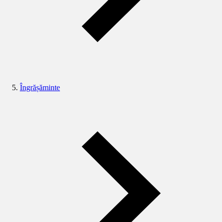
Îngrășăminte