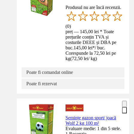
Produsul nu are încă recenzii.
(
0
)
preț — 145,00 lei * Toate
prețurile conțin TVA și
costurile DEEE și DBA pe
buc.
145,00 lei
*
/
buc.
Corespunde la 72,50 lei pe
kg
(
72,50 lei
/
kg
)
Poate fi comandat online
Poate fi rezervat
Semințe gazon sport/ joacă
Wolf 2 kg 100 m²
Evaluare medie: 1 din 5 stele.
1 Recenzie.