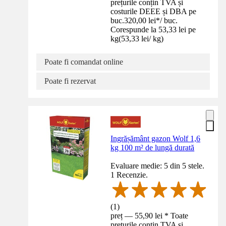
prețurile conțin TVA și
costurile DEEE și DBA pe
buc.
320,00 lei
*
/
buc.
Corespunde la 53,33 lei pe
kg
(
53,33 lei
/
kg
)
Poate fi comandat online
Poate fi rezervat
Ingrășământ gazon Wolf 1,6
kg 100 m² de lungă durată
Evaluare medie: 5 din 5 stele.
1 Recenzie.
(
1
)
preț — 55,90 lei * Toate
prețurile conțin TVA și