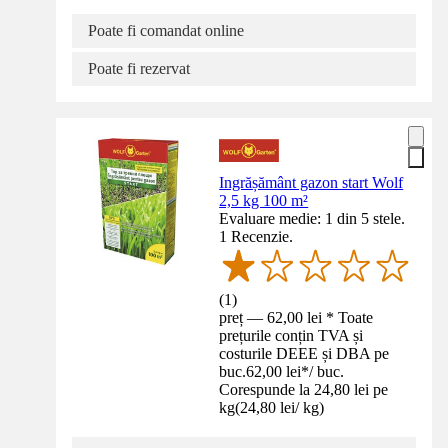
Poate fi comandat online
Poate fi rezervat
Ingrășământ gazon start Wolf
2,5 kg 100 m²
Evaluare medie: 1 din 5 stele.
1 Recenzie.
(
1
)
preț — 62,00 lei * Toate
prețurile conțin TVA și
costurile DEEE și DBA pe
buc.
62,00 lei
*
/
buc.
Corespunde la 24,80 lei pe
kg
(
24,80 lei
/
kg
)