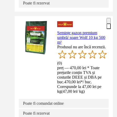
Poate fi rezervat
Semințe gazon premium
umbră/ soare Wolf 10 kg 500
m²
Produsul nu are încă recenzii.
(
0
)
preț — 470,00 lei * Toate
prețurile conțin TVA și
costurile DEEE și DBA pe
buc.
470,00 lei
*
/
buc.
Corespunde la 47,00 lei pe
kg
(
47,00 lei
/
kg
)
Poate fi comandat online
Poate fi rezervat