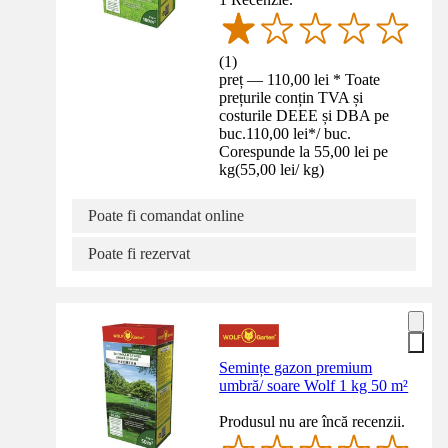
(
1
)
preț — 110,00 lei * Toate
prețurile conțin TVA și
costurile DEEE și DBA pe
buc.
110,00 lei
*
/
buc.
Corespunde la 55,00 lei pe
kg
(
55,00 lei
/
kg
)
Poate fi comandat online
Poate fi rezervat
Semințe gazon premium
umbră/ soare Wolf 1 kg 50 m²
Produsul nu are încă recenzii.