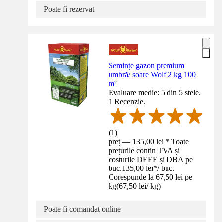
Poate fi rezervat
Semințe gazon premium
umbră/ soare Wolf 2 kg 100
m²
Evaluare medie: 5 din 5 stele.
1 Recenzie.
(
1
)
preț — 135,00 lei * Toate
prețurile conțin TVA și
costurile DEEE și DBA pe
buc.
135,00 lei
*
/
buc.
Corespunde la 67,50 lei pe
kg
(
67,50 lei
/
kg
)
Poate fi comandat online