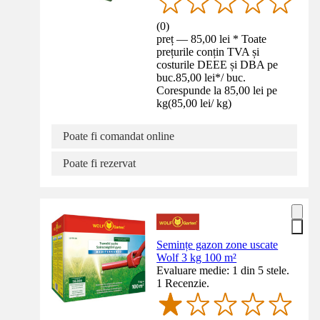
(
0
)
preț — 85,00 lei * Toate
prețurile conțin TVA și
costurile DEEE și DBA pe
buc.
85,00 lei
*
/
buc.
Corespunde la 85,00 lei pe
kg
(
85,00 lei
/
kg
)
Poate fi comandat online
Poate fi rezervat
Semințe gazon zone uscate
Wolf 3 kg 100 m²
Evaluare medie: 1 din 5 stele.
1 Recenzie.