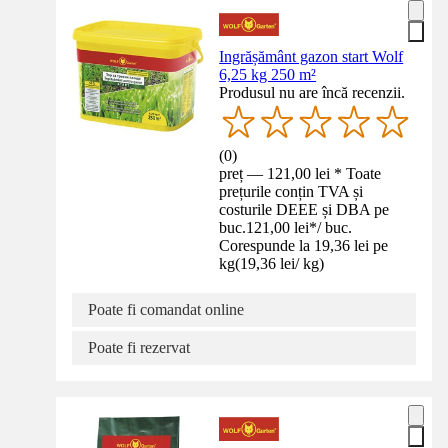
Ingrășământ gazon start Wolf
6,25 kg 250 m²
Produsul nu are încă recenzii.
(
0
)
preț — 121,00 lei * Toate
prețurile conțin TVA și
costurile DEEE și DBA pe
buc.
121,00 lei
*
/
buc.
Corespunde la 19,36 lei pe
kg
(
19,36 lei
/
kg
)
Poate fi comandat online
Poate fi rezervat