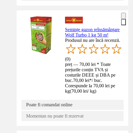
Semințe gazon reînsămânțare
Wolf Turbo 1 kg 50 m²
Produsul nu are încă recenzii.
(
0
)
preț — 70,00 lei * Toate
prețurile conțin TVA și
costurile DEEE și DBA pe
buc.
70,00 lei
*
/
buc.
Corespunde la 70,00 lei pe
kg
(
70,00 lei
/
kg
)
Poate fi comandat online
Momentan nu poate fi rezervat