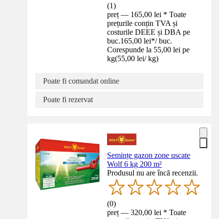
(
1
)
preț — 165,00 lei * Toate
prețurile conțin TVA și
costurile DEEE și DBA pe
buc.
165,00 lei
*
/
buc.
Corespunde la 55,00 lei pe
kg
(
55,00 lei
/
kg
)
Poate fi comandat online
Poate fi rezervat
Semințe gazon zone uscate
Wolf 6 kg 200 m²
Produsul nu are încă recenzii.
(
0
)
preț — 320,00 lei * Toate