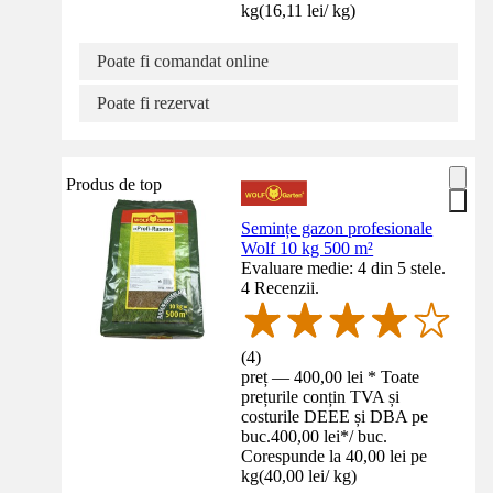
kg
(
16,11 lei
/
kg
)
Poate fi comandat online
Poate fi rezervat
Produs de top
Semințe gazon profesionale
Wolf 10 kg 500 m²
Evaluare medie: 4 din 5 stele.
4 Recenzii.
(
4
)
preț — 400,00 lei * Toate
prețurile conțin TVA și
costurile DEEE și DBA pe
buc.
400,00 lei
*
/
buc.
Corespunde la 40,00 lei pe
kg
(
40,00 lei
/
kg
)