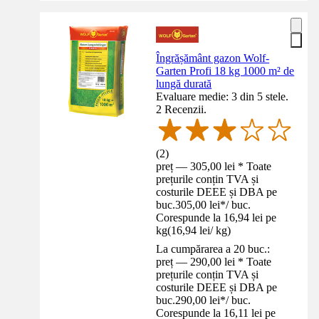
Îngrășământ gazon Wolf-
Garten Profi 18 kg 1000 m² de
lungă durată
Evaluare medie: 3 din 5 stele.
2 Recenzii.
(
2
)
preț — 305,00 lei * Toate
prețurile conțin TVA și
costurile DEEE și DBA pe
buc.
305,00 lei
*
/
buc.
Corespunde la 16,94 lei pe
kg
(
16,94 lei
/
kg
)
La cumpărarea a 20 buc.:
preț — 290,00 lei * Toate
prețurile conțin TVA și
costurile DEEE și DBA pe
buc.
290,00 lei
*
/
buc.
Corespunde la 16,11 lei pe