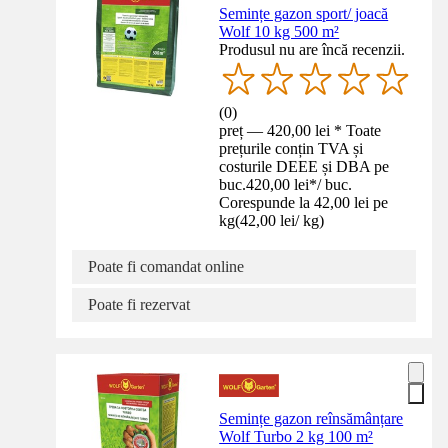
Semințe gazon sport/ joacă
Wolf 10 kg 500 m²
Produsul nu are încă recenzii.
(
0
)
preț — 420,00 lei * Toate
prețurile conțin TVA și
costurile DEEE și DBA pe
buc.
420,00 lei
*
/
buc.
Corespunde la 42,00 lei pe
kg
(
42,00 lei
/
kg
)
Poate fi comandat online
Poate fi rezervat
Semințe gazon reînsămânțare
Wolf Turbo 2 kg 100 m²