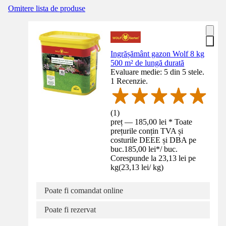
Omitere lista de produse
Ingrășământ gazon Wolf 8 kg
500 m² de lungă durată
Evaluare medie: 5 din 5 stele.
1 Recenzie.
(
1
)
preț — 185,00 lei * Toate
prețurile conțin TVA și
costurile DEEE și DBA pe
buc.
185,00 lei
*
/
buc.
Corespunde la 23,13 lei pe
kg
(
23,13 lei
/
kg
)
Poate fi comandat online
Poate fi rezervat