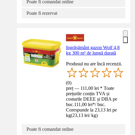
Poate fi comandat online
Poate fi rezervat
Ingrășământ gazon Wolf 4,8
kg 300 m² de lungă durată
Produsul nu are încă recenzii.
(
0
)
preț — 111,00 lei * Toate
prețurile conțin TVA și
costurile DEEE și DBA pe
buc.
111,00 lei
*
/
buc.
Corespunde la 23,13 lei pe
kg
(
23,13 lei
/
kg
)
Poate fi comandat online