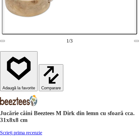
1
/
3
Comparare
Jucărie câini Beeztees M Dirk din lemn cu sfoară cca.
31x8x8 cm
Scrieți prima recenzie