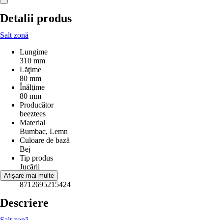
Detalii produs
Salt zonă
Lungime
310 mm
Lăţime
80 mm
Înălţime
80 mm
Producător
beeztees
Material
Bumbac, Lemn
Culoare de bază
Bej
Tip produs
Jucării
EAN
Afișare mai multe
8712695215424
Descriere
Salt zonă