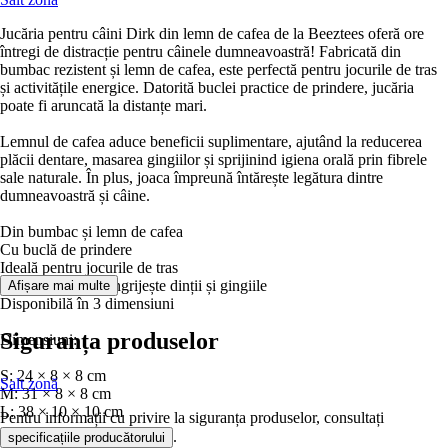
Jucăria pentru câini Dirk din lemn de cafea de la Beeztees oferă ore
întregi de distracție pentru câinele dumneavoastră! Fabricată din
bumbac rezistent și lemn de cafea, este perfectă pentru jocurile de tras
și activitățile energice. Datorită buclei practice de prindere, jucăria
poate fi aruncată la distanțe mari.
Lemnul de cafea aduce beneficii suplimentare, ajutând la reducerea
plăcii dentare, masarea gingiilor și sprijinind igiena orală prin fibrele
sale naturale. În plus, joaca împreună întărește legătura dintre
dumneavoastră și câine.
Din bumbac și lemn de cafea
Cu buclă de prindere
Ideală pentru jocurile de tras
Lemnul de cafea îngrijește dinții și gingiile
Afișare mai multe
Disponibilă în 3 dimensiuni
Siguranța produselor
Dimensiuni:
S: 24 × 8 × 8 cm
Salt zonă
M: 31 × 8 × 8 cm
L: 38 × 10 × 10 cm
Pentru informații cu privire la siguranța produselor, consultați
.
specificațiile producătorului