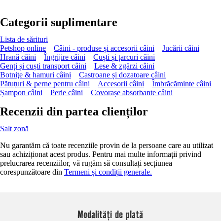
Categorii suplimentare
Lista de sărituri
Petshop online
Câini - produse și accesorii câini
Jucării câini
Hrană câini
Îngrijire câini
Cuști și țarcuri câini
Genți și cuști transport câini
Lese & zgărzi câini
Botniţe & hamuri câini
Castroane și dozatoare câini
Pătuțuri & perne pentru câini
Accesorii câini
Îmbrăcăminte câini
Șampon câini
Perie câini
Covorașe absorbante câini
Recenzii din partea clienților
Salt zonă
Nu garantăm că toate recenziile provin de la persoane care au utilizat
sau achiziționat acest produs. Pentru mai multe informații privind
prelucrarea recenziilor, vă rugăm să consultați secțiunea
corespunzătoare din
Termeni și condiții generale.
Modalități de plată