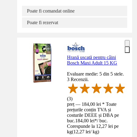
Poate fi comandat online
Poate fi rezervat
Hrană uscată pentru câini
Bosch Maxi Adult 15 KG
Evaluare medie: 5 din 5 stele.
3 Recenzii.
(
3
)
preț — 184,00 lei * Toate
prețurile conțin TVA și
costurile DEEE și DBA pe
buc.
184,00 lei
*
/
buc.
Corespunde la 12,27 lei pe
kg
(
12,27 lei
/
kg
)