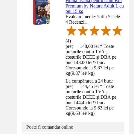
Hrană uscată pentru câini Brit
Premium by Nature Adult L cu
pui 15 kg
Evaluare medie: 5 din 5 stele.
4 Recenzii.
(
4
)
preț — 148,00 lei * Toate
prețurile conțin TVA și
costurile DEEE și DBA pe
buc.
148,00 lei
*
/
buc.
Corespunde la 9,87 lei pe
kg
(
9,87 lei
/
kg
)
La cumpărarea a 24 buc.:
preț — 144,45 lei * Toate
prețurile conțin TVA și
costurile DEEE și DBA pe
buc.
144,45 lei
*
/
buc.
Corespunde la 9,63 lei pe
kg
(
9,63 lei
/
kg
)
Poate fi comandat online