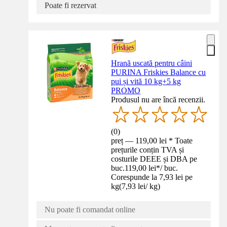
Poate fi rezervat
Hrană uscată pentru câini
PURINA Friskies Balance cu
pui și vită 10 kg+5 kg
PROMO
Produsul nu are încă recenzii.
(
0
)
preț — 119,00 lei * Toate
prețurile conțin TVA și
costurile DEEE și DBA pe
buc.
119,00 lei
*
/
buc.
Corespunde la 7,93 lei pe
kg
(
7,93 lei
/
kg
)
Nu poate fi comandat online