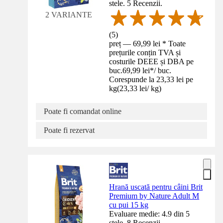
stele. 5 Recenzii.
2 VARIANTE
(
5
)
preț — 69,99 lei * Toate
prețurile conțin TVA și
costurile DEEE și DBA pe
buc.
69,99 lei
*
/
buc.
Corespunde la 23,33 lei pe
kg
(
23,33 lei
/
kg
)
Poate fi comandat online
Poate fi rezervat
Hrană uscată pentru câini Brit
Premium by Nature Adult M
cu pui 15 kg
Evaluare medie: 4.9 din 5
stele. 8 Recenzii.