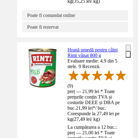
kg
(
35,25 lei
/
kg
)
Poate fi comandat online
Poate fi rezervat
Hrană umedă pentru câini
Rinti vânat 800 g
Evaluare medie: 4.9 din 5
stele. 9 Recenzii.
(
9
)
preț — 21,99 lei * Toate
prețurile conțin TVA și
costurile DEEE și DBA pe
buc.
21,99 lei
*
/
buc.
Corespunde la 27,49 lei pe
kg
(
27,49 lei
/
kg
)
La cumpărarea a 12 buc.:
preț — 21,00 lei * Toate