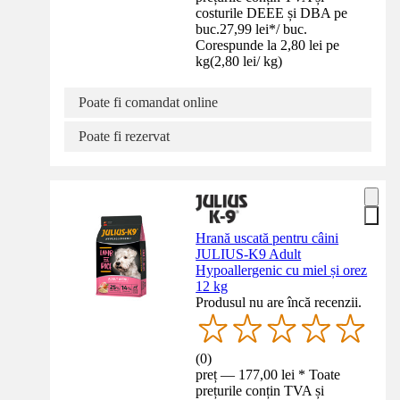
costurile DEEE și DBA pe
buc.
27,99 lei
*
/
buc.
Corespunde la 2,80 lei pe
kg
(
2,80 lei
/
kg
)
Poate fi comandat online
Poate fi rezervat
Hrană uscată pentru câini
JULIUS-K9 Adult
Hypoallergenic cu miel și orez
12 kg
Produsul nu are încă recenzii.
(
0
)
preț — 177,00 lei * Toate
prețurile conțin TVA și