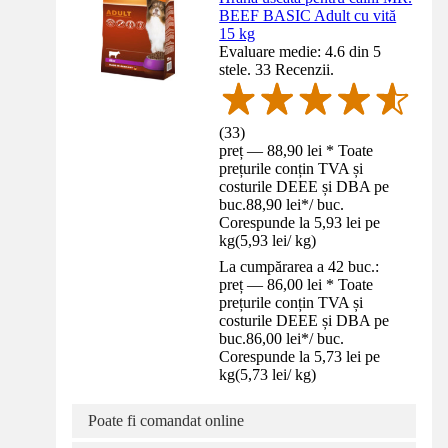
BEEF BASIC Adult cu vită
15 kg
Evaluare medie: 4.6 din 5
stele. 33 Recenzii.
(
33
)
preț — 88,90 lei * Toate
prețurile conțin TVA și
costurile DEEE și DBA pe
buc.
88,90 lei
*
/
buc.
Corespunde la 5,93 lei pe
kg
(
5,93 lei
/
kg
)
La cumpărarea a 42 buc.:
preț — 86,00 lei * Toate
prețurile conțin TVA și
costurile DEEE și DBA pe
buc.
86,00 lei
*
/
buc.
Corespunde la 5,73 lei pe
kg
(
5,73 lei
/
kg
)
Poate fi comandat online