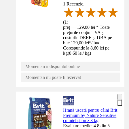
1 Recenzie.
(
1
)
preț — 129,00 lei * Toate
prețurile conțin TVA și
costurile DEEE și DBA pe
buc.
129,00 lei
*
/
buc.
Corespunde la 8,60 lei pe
kg
(
8,60 lei
/
kg
)
Momentan indisponibil online
Momentan nu poate fi rezervat
Hrană uscată pentru câini Brit
Premium by Nature Sensitive
cu miel și orez 3 kg
Evaluare medie: 4.8 din 5