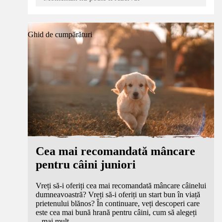
Ghid de cumpărături
Cea mai recomandată mâncare
pentru câini juniori
Vreți să-i oferiți cea mai recomandată mâncare câinelui
dumneavoastră? Vreți să-i oferiți un start bun în viață
prietenului blănos? În continuare, veți descoperi care
este cea mai bună hrană pentru câini, cum să alegeți
...
mai mult