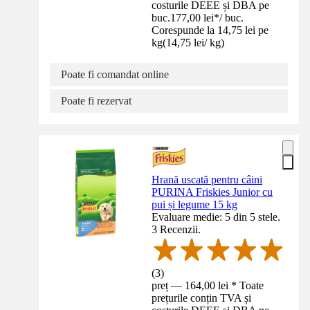
costurile DEEE și DBA pe
buc.
177,00 lei
*
/
buc.
Corespunde la 14,75 lei pe
kg
(
14,75 lei
/
kg
)
Poate fi comandat online
Poate fi rezervat
Hrană uscată pentru câini
PURINA Friskies Junior cu
pui și legume 15 kg
Evaluare medie: 5 din 5 stele.
3 Recenzii.
(
3
)
preț — 164,00 lei * Toate
prețurile conțin TVA și