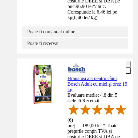
costurile DEEE și DBA pe
buc.
96,90 lei
*
/
buc.
Corespunde la 6,46 lei pe
kg
(
6,46 lei
/
kg
)
Poate fi comandat online
Poate fi rezervat
Hrană uscată pentru câini
Bosch Adult cu miel și orez 15
kg
Evaluare medie: 4.8 din 5
stele. 6 Recenzii.
(
6
)
preț — 189,00 lei * Toate
prețurile conțin TVA și
costurile DEEE și DBA pe