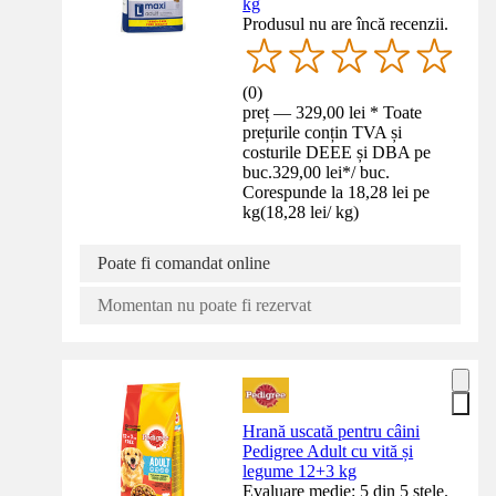
kg
Produsul nu are încă recenzii.
(
0
)
preț — 329,00 lei * Toate
prețurile conțin TVA și
costurile DEEE și DBA pe
buc.
329,00 lei
*
/
buc.
Corespunde la 18,28 lei pe
kg
(
18,28 lei
/
kg
)
Poate fi comandat online
Momentan nu poate fi rezervat
Hrană uscată pentru câini
Pedigree Adult cu vită și
legume 12+3 kg
Evaluare medie: 5 din 5 stele.