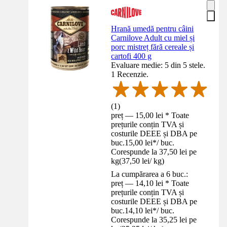
Hrană umedă pentru câini
Carnilove Adult cu miel și
porc mistreț fără cereale și
cartofi 400 g
Evaluare medie: 5 din 5 stele.
1 Recenzie.
(
1
)
preț — 15,00 lei * Toate
prețurile conțin TVA și
costurile DEEE și DBA pe
buc.
15,00 lei
*
/
buc.
Corespunde la 37,50 lei pe
kg
(
37,50 lei
/
kg
)
La cumpărarea a 6 buc.:
preț — 14,10 lei * Toate
prețurile conțin TVA și
costurile DEEE și DBA pe
buc.
14,10 lei
*
/
buc.
Corespunde la 35,25 lei pe