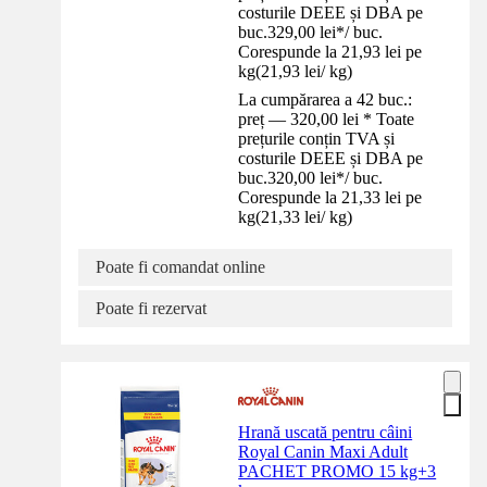
costurile DEEE și DBA pe
buc.
329,00 lei
*
/
buc.
Corespunde la 21,93 lei pe
kg
(
21,93 lei
/
kg
)
La cumpărarea a 42 buc.:
preț — 320,00 lei * Toate
prețurile conțin TVA și
costurile DEEE și DBA pe
buc.
320,00 lei
*
/
buc.
Corespunde la 21,33 lei pe
kg
(
21,33 lei
/
kg
)
Poate fi comandat online
Poate fi rezervat
Hrană uscată pentru câini
Royal Canin Maxi Adult
PACHET PROMO 15 kg+3