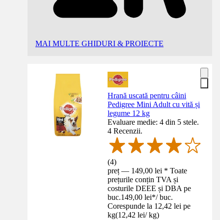
MAI MULTE GHIDURI & PROIECTE
Hrană uscată pentru câini
Pedigree Mini Adult cu vită și
legume 12 kg
Evaluare medie: 4 din 5 stele.
4 Recenzii.
(
4
)
preț — 149,00 lei * Toate
prețurile conțin TVA și
costurile DEEE și DBA pe
buc.
149,00 lei
*
/
buc.
Corespunde la 12,42 lei pe
kg
(
12,42 lei
/
kg
)