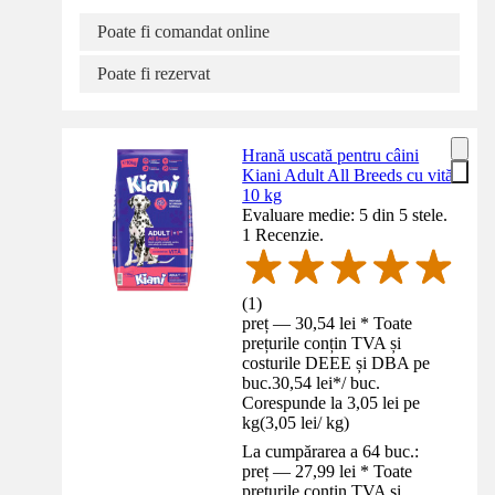
Poate fi comandat online
Poate fi rezervat
Hrană uscată pentru câini
Kiani Adult All Breeds cu vită
10 kg
Evaluare medie: 5 din 5 stele.
1 Recenzie.
(
1
)
preț — 30,54 lei * Toate
prețurile conțin TVA și
costurile DEEE și DBA pe
buc.
30,54 lei
*
/
buc.
Corespunde la 3,05 lei pe
kg
(
3,05 lei
/
kg
)
La cumpărarea a 64 buc.:
preț — 27,99 lei * Toate
prețurile conțin TVA și