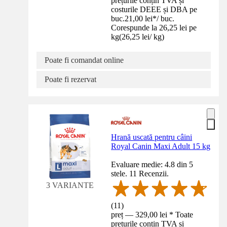
prețurile conțin TVA și
costurile DEEE și DBA pe
buc.
21,00 lei
*
/
buc.
Corespunde la 26,25 lei pe
kg
(
26,25 lei
/
kg
)
Poate fi comandat online
Poate fi rezervat
Hrană uscată pentru câini
Royal Canin Maxi Adult 15 kg
Evaluare medie: 4.8 din 5
stele. 11 Recenzii.
3 VARIANTE
(
11
)
preț — 329,00 lei * Toate
prețurile conțin TVA și