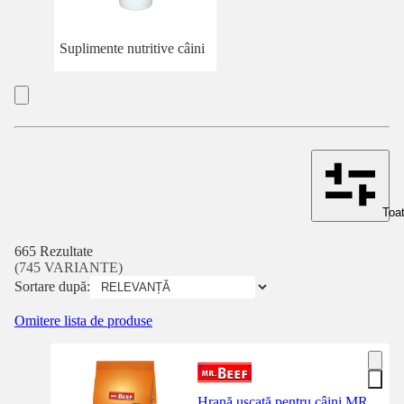
Suplimente nutritive câini
Toat
665 Rezultate
(745 VARIANTE)
Sortare după:
Omitere lista de produse
Hrană uscată pentru câini MR.