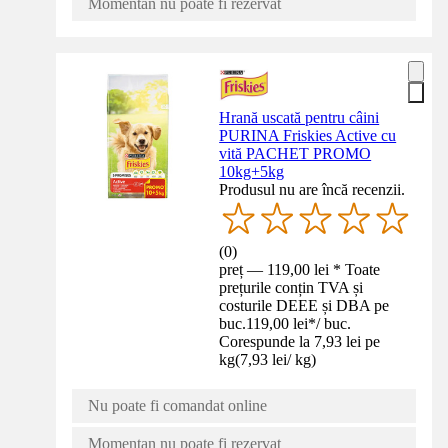
Momentan nu poate fi rezervat
Hrană uscată pentru câini
PURINA Friskies Active cu
vită PACHET PROMO
10kg+5kg
Produsul nu are încă recenzii.
(
0
)
preț — 119,00 lei * Toate
prețurile conțin TVA și
costurile DEEE și DBA pe
buc.
119,00 lei
*
/
buc.
Corespunde la 7,93 lei pe
kg
(
7,93 lei
/
kg
)
Nu poate fi comandat online
Momentan nu poate fi rezervat