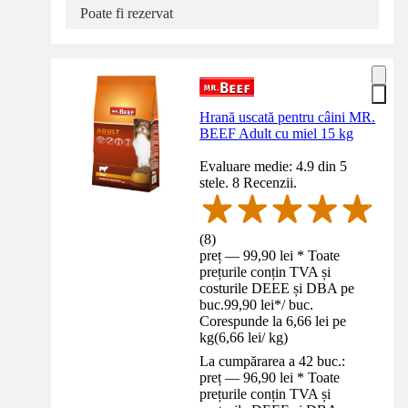
Poate fi rezervat
Hrană uscată pentru câini MR.
BEEF Adult cu miel 15 kg
Evaluare medie: 4.9 din 5
stele. 8 Recenzii.
(
8
)
preț — 99,90 lei * Toate
prețurile conțin TVA și
costurile DEEE și DBA pe
buc.
99,90 lei
*
/
buc.
Corespunde la 6,66 lei pe
kg
(
6,66 lei
/
kg
)
La cumpărarea a 42 buc.:
preț — 96,90 lei * Toate
prețurile conțin TVA și