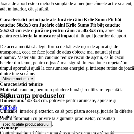
Joaca de aport este o metodă simplă de a menține câinele activ și atent,
atât în interior, cât și afară.
Caracteristici principale ale Jucărie câini Krlie Sumo Fit băț
cauciuc 50x3x3 cm
Jucărie câini Krlie Sumo Fit băț cauciuc
50x3x3 cm
este o
jucărie pentru câini
cu
50x3x3 cm
, apreciată
pentru
rezistența la mușcare și impact
în timpul jocurilor de aport.
De aceea merită să alegi: forma de băț este ușor de apucat și de
transportat, ceea ce face jocul de adus obiecte mai natural și mai
dinamic. Materialul din cauciuc reduce riscul de așchii, ca în cazul
bețelor din lemn, pentru o joacă mai sigură. Interacțiunea repetată în
timpul aportului ajută la consumarea energiei și întărește rutina de joacă
dintre tine și câine.
Afișare mai multe
Caracteristici tehnice
Material
: cauciuc, pentru o prindere bună și o utilizare repetată la
Siguranța produselor
joacă.
Dimensiuni
: 50x3x3 cm, potrivite pentru aruncare, apucare și
transport.
Salt zonă
Utilizare
: interior și exterior, ca să poți păstra aceeași jucărie în diferite
contexte.
Pentru informații cu privire la siguranța produselor, consultați
.
specificațiile producătorului
Avantaje
Control mai bun: bățul se aruncă ușor și se recuperează rapid.