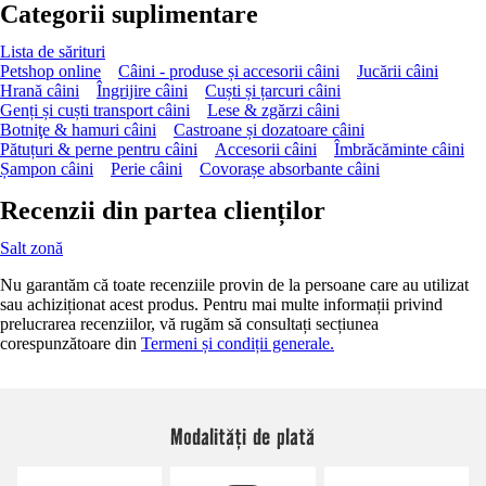
Categorii suplimentare
Lista de sărituri
Petshop online
Câini - produse și accesorii câini
Jucării câini
Hrană câini
Îngrijire câini
Cuști și țarcuri câini
Genți și cuști transport câini
Lese & zgărzi câini
Botniţe & hamuri câini
Castroane și dozatoare câini
Pătuțuri & perne pentru câini
Accesorii câini
Îmbrăcăminte câini
Șampon câini
Perie câini
Covorașe absorbante câini
Recenzii din partea clienților
Salt zonă
Nu garantăm că toate recenziile provin de la persoane care au utilizat
sau achiziționat acest produs. Pentru mai multe informații privind
prelucrarea recenziilor, vă rugăm să consultați secțiunea
corespunzătoare din
Termeni și condiții generale.
Modalități de plată