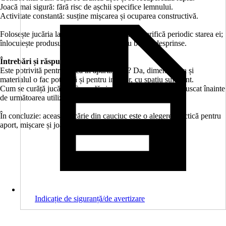
Joacă mai sigură: fără risc de așchii specifice lemnului.
Activitate constantă: susține mișcarea și ocuparea constructivă.
Folosește jucăria la sesiuni scurte de aport și verifică periodic starea ei;
înlocuiește produsul dacă apar rupturi sau bucăți desprinse.
Întrebări și răspunsuri:
Este potrivită pentru joacă în apartament? Da, dimensiunea și
materialul o fac potrivită și pentru interior, cu spațiu suficient.
Cum se curăță jucăria? Se spală simplu cu apă și se lasă la uscat înainte
de următoarea utilizare.
În concluzie: această jucărie din cauciuc este o alegere practică pentru
aport, mișcare și joacă zilnică, în interior sau în exterior.
Indicație de siguranță/de avertizare