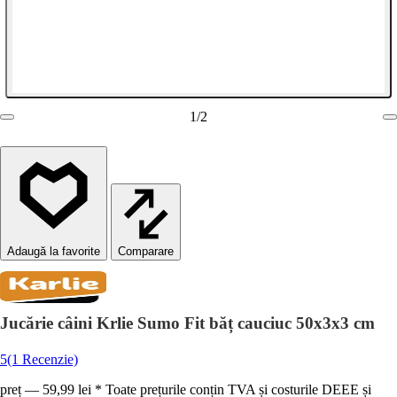
1
/
2
Comparare
Jucărie câini Krlie Sumo Fit băț cauciuc 50x3x3 cm
5
(1 Recenzie)
preț — 59,99 lei * Toate prețurile conțin TVA și costurile DEEE și