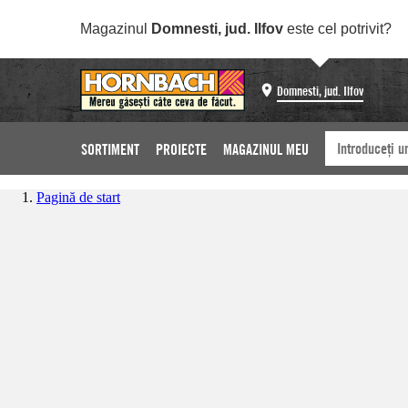
Magazinul
Domnesti, jud. Ilfov
este cel potrivit?
Domnesti, jud. Ilfov
SORTIMENT
PROIECTE
MAGAZINUL MEU
Pagină de start