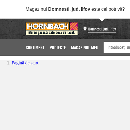
Magazinul
Domnesti, jud. Ilfov
este cel potrivit?
Domnesti, jud. Ilfov
SORTIMENT
PROIECTE
MAGAZINUL MEU
Pagină de start