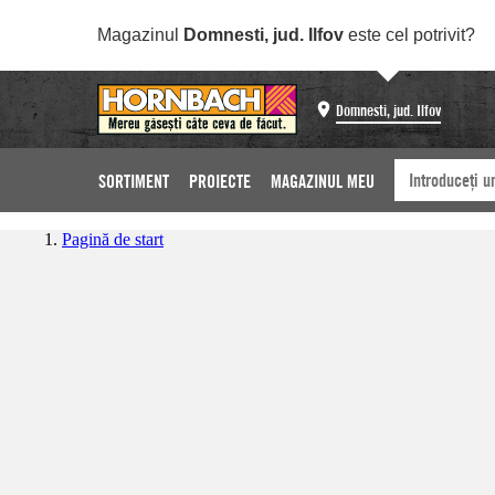
Magazinul
Domnesti, jud. Ilfov
este cel potrivit?
Domnesti, jud. Ilfov
SORTIMENT
PROIECTE
MAGAZINUL MEU
Pagină de start