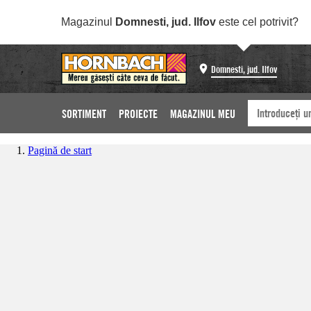
Magazinul
Domnesti, jud. Ilfov
este cel potrivit?
Domnesti, jud. Ilfov
SORTIMENT
PROIECTE
MAGAZINUL MEU
Pagină de start