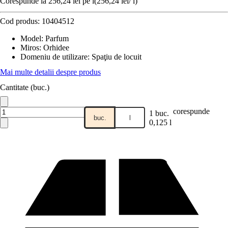
Corespunde la 256,24 lei pe l
(
256,24 lei
/
l
)
Cod produs:
10404512
Model
:
Parfum
Miros
:
Orhidee
Domeniu de utilizare
:
Spaţiu de locuit
Mai multe detalii despre produs
Cantitate (buc.)
corespunde
1 buc.
buc.
l
0,125 l