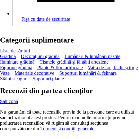
Fișă cu date de securitate
Categorii suplimentare
Lista de sărituri
Grădină
Decoraţiuni grădină
Lumânări & lumânări pastile
Iluminare grădină
Cișmele grădină și fântâni arteziene
Figurine grădină
Plante & flori artificiale
Vatră de foc, făclii și torțe
Vaze
Materiale decorative
Suporturi lumânări & felinare
Stâlpi steaguri
Suporturi plante
Recenzii din partea clienților
Salt zonă
Nu garantăm că toate recenziile provin de la persoane care au utilizat
sau achiziționat acest produs. Pentru mai multe informații privind
prelucrarea recenziilor, vă rugăm să consultați secțiunea
corespunzătoare din
Termeni și condiții generale.