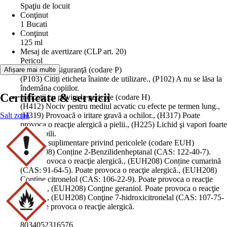
Spaţiu de locuit
Conţinut
1 Bucati
Conţinut
125 ml
Mesaj de avertizare (CLP art. 20)
Pericol
Indicaţii de siguranţă (codare P)
Afișare mai multe
(P103) Citiți eticheta înainte de utilizare., (P102) A nu se lăsa la
îndemâna copiilor.
Certificate & servicii
Indicaţii cu privire la pericole (codare H)
(H412) Nociv pentru mediul acvatic cu efecte pe termen lung.,
Salt zonă
(H319) Provoacă o iritare gravă a ochilor., (H317) Poate
provoca o reacţie alergică a pielii., (H225) Lichid şi vapori foarte
inflamabili.
Indicații suplimentare privind pericolele (codare EUH)
(EUH208) Conține 2-Benzilidenheptanal (CAS: 122-40-7).
Poate provoca o reacţie alergică., (EUH208) Conține cumarină
(CAS: 91-64-5). Poate provoca o reacţie alergică., (EUH208)
Conţine citronelol (CAS: 106-22-9). Poate provoca o reacţie
alergică., (EUH208) Conţine geraniol. Poate provoca o reacţie
alergică., (EUH208) Conţine 7-hidroxicitronelal (CAS: 107-75-
5). Poate provoca o reacţie alergică.
EAN
8034052316576