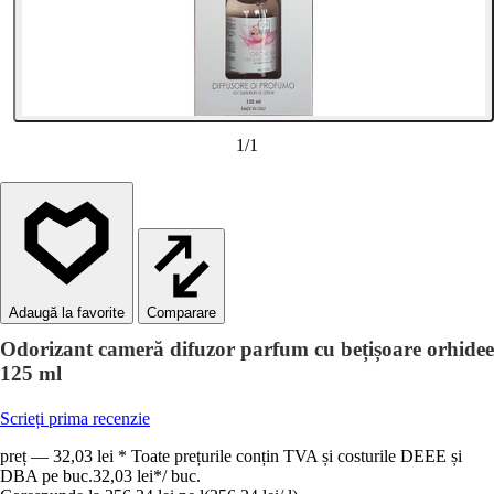
1
/
1
Comparare
Odorizant cameră difuzor parfum cu bețișoare orhidee
125 ml
Scrieți prima recenzie
preț — 32,03 lei * Toate prețurile conțin TVA și costurile DEEE și
DBA pe buc.
32,03 lei
*
/
buc.