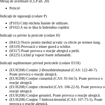
Mesaj de avertizare (CLP art. 20)
Pericol
Indicaţii de siguranţă (codare P)
(P103) Citiți eticheta înainte de utilizare.
(P102) A nu se lăsa la îndemâna copiilor.
Indicaţii cu privire la pericole (codare H)
(H412) Nociv pentru mediul acvatic cu efecte pe termen lung.
(H319) Provoacă o iritare gravă a ochilor.
(H317) Poate provoca o reacţie alergică a pielii.
(H225) Lichid şi vapori foarte inflamabili.
Indicații suplimentare privind pericolele (codare EUH)
(EUH208) Conține 2-Benzilidenheptanal (CAS: 122-40-7).
Poate provoca o reacţie alergică.
(EUH208) Conține cumarină (CAS: 91-64-5). Poate provoca o
reacţie alergică.
(EUH208) Conţine citronelol (CAS: 106-22-9). Poate provoca o
reacţie alergică.
(EUH208) Conţine geraniol. Poate provoca o reacţie alergică.
(EUH208) Conţine 7-hidroxicitronelal (CAS: 107-75-5). Poate
provoca o reacţie alergică.