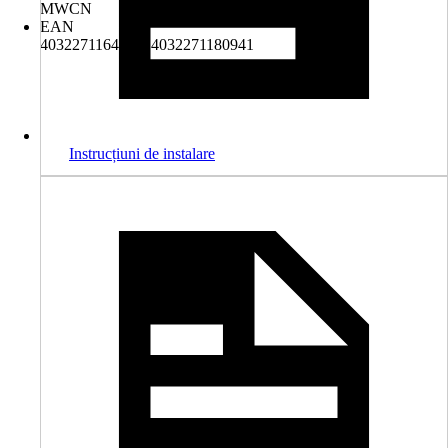
MWCN
EAN
4032271164484, 4032271180941
Instrucțiuni de instalare