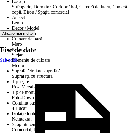
Locații
Sufragerie, Dormitor, Coridor / hol, Cameră de lucru, Cameră
copii, Birou / Spaţiu comercial
Aspect
Lemn
Decor / Model
Tip dușumea
Afișare mai multe
Culoare de bază
Maro
Fișe de date
Nuanţă
Stejar
Salt zonă
Domeniu de culoare
Mediu
Suprafață/tratare suprafață
Suprafaţă cu structură
Tip teşire
Rost V real circular
Tip de montaj
Fold-Down
Conţinut pachet
4 Bucati
Izolaţie fonică
Neintegrat
Scop utilizare
Comercial, Privat