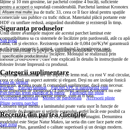
lățime și 10 mm grosime, iar pachetul conține 4 bucăți, suficiente
pentru a acoperi o suprafață considerabilă. Parchetul laminat Kronotex
este clasificat în clasa de trafic 33, ceea ce îl face ideal pentru spațiile
Afișare mai multe
comerciale sau publice cu trafic ridicat. Materialul plăcii portante este
HDF cu umflare redusă, asigurând durabilitate și rezistență în timp.
Siguranța produselor
Unul dintre avantajele majore ale acestui parchet laminat este
compatibilitatea sa cu sistemele de încălzire prin pardoseală, atât cu apă
Salt zonă
caldă, cât și electrice. Rezistența termică de 0,084 (m²K)/W garantează
o eficiență energetică optimă, contribuind la menținerea unei
Pentru informații cu privire la siguranța produselor, consultați
temperaturi confortabile în încăpere. Montajul se realizează prin
.
specificațiile producătorului
metoda „Fold-Down”, care este explicată în detaliu în instrucțiunile de
folosire livrate împreună cu produsul.
Categorii suplimentare
Suprafața laminatului are un aspect de lemn real, cu rost V real circular,
ceea ce oferă un aspect autentic și elegant. Deși nu are izolație fonică
Lista de sărituri
integrată, aceasta poate fi comandată suplimentar, dacă este necesar.
Parchet
Parchet laminat
Parchet SPC si pardoseală vinil
Este important de menționat că parchetul laminat Kronotex nu este
Parchet din lemn stratificat & masiv
Pardoseli din plută
recomandat pentru încăperile umede, cum ar fi baia.
Accesorii pardoseală
Mostre de pardoseală
Accesorii plinte
Plinte pentru parchet
Culoarea stejar mediu a laminatului poate varia ușor în funcție de
condițiile de iluminare și setările ecranului, astfel încât este posibil ca
Recenzii din partea clienților
nuanța reală să difere ușor de cea prezentată în imagini. Denumirea
modelului este Stejar Natur Makro, iar seria din care face parte este
Salt zonă
Mammut Plus, garantând o calitate superioară și un design modern.