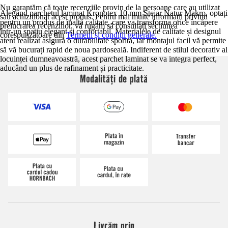
Nu garantăm că toate recenziile provin de la persoane care au utilizat
Alegând parchetul laminat Kronotex 10 mm Stejar Natur Makro, optați
sau achiziționat acest produs. Pentru mai multe informații privind
pentru un produs de înaltă calitate, care va transforma orice încăpere
prelucrarea recenziilor, vă rugăm să consultați secțiunea
într-un spațiu elegant și confortabil. Materialele de calitate și designul
corespunzătoare din
Termeni și condiții generale.
atent realizat asigură o durabilitate sporită, iar montajul facil vă permite
să vă bucurați rapid de noua pardoseală. Indiferent de stilul decorativ al
locuinței dumneavoastră, acest parchet laminat se va integra perfect,
aducând un plus de rafinament și practicitate.
Modalități de plată
Livrăm prin