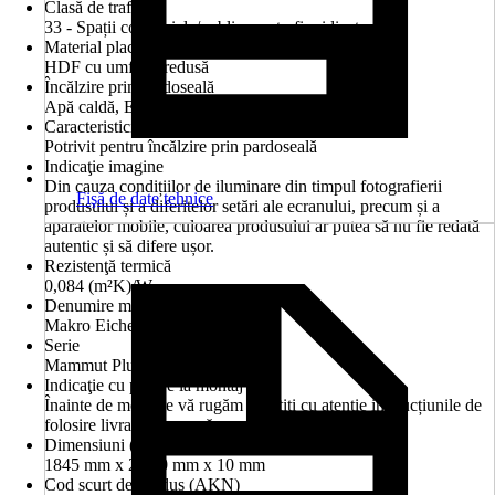
Clasă de trafic
33 - Spații comerciale/publice cu trafic ridicat
Material placă portantă
HDF cu umflare redusă
Încălzire prin pardoseală
Apă caldă, Electrică
Caracteristici
Potrivit pentru încălzire prin pardoseală
Indicaţie imagine
Din cauza condițiilor de iluminare din timpul fotografierii
Fişă de date tehnice
produsului și a diferitelor setări ale ecranului, precum și a
aparatelor mobile, culoarea produsului ar putea să nu fie redată
autentic și să difere ușor.
Rezistenţă termică
0,084 (m²K)/W
Denumire model
Makro Eiche natur
Serie
Mammut Plus
Indicaţie cu privire la montaj
Înainte de montare vă rugăm să citiți cu atenție instrucțiunile de
folosire livrate împreună cu produsul
Dimensiuni (LxlxS)
1845 mm x 244.0 mm x 10 mm
Cod scurt de produs (AKN)