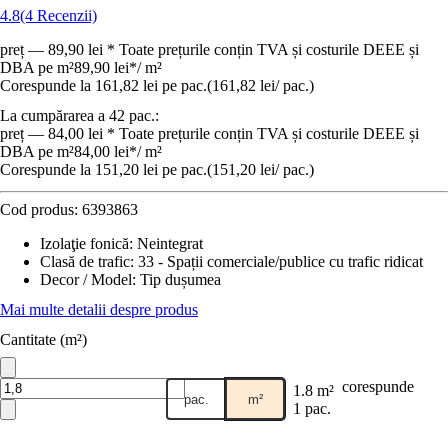
4.8
(4 Recenzii)
preț — 89,90 lei * Toate prețurile conțin TVA și costurile DEEE și
DBA pe m²
89,90 lei
*
/
m²
Corespunde la 161,82 lei pe pac.
(
161,82 lei
/
pac.
)
La cumpărarea a 42 pac.:
preț — 84,00 lei * Toate prețurile conțin TVA și costurile DEEE și
DBA pe m²
84,00 lei
*
/
m²
Corespunde la 151,20 lei pe pac.
(
151,20 lei
/
pac.
)
Cod produs:
6393863
Izolaţie fonică
:
Neintegrat
Clasă de trafic
:
33 - Spații comerciale/publice cu trafic ridicat
Decor / Model
:
Tip dușumea
Mai multe detalii despre produs
Cantitate (m²)
corespunde
1.8 m²
pac.
m²
1 pac.