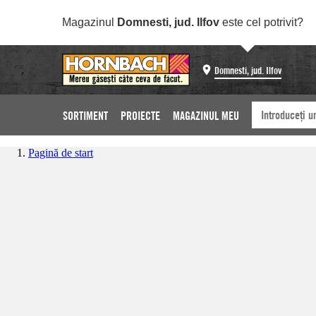
Magazinul
Domnesti, jud. Ilfov
este cel potrivit?
Domnesti, jud. Ilfov
SORTIMENT
PROIECTE
MAGAZINUL MEU
Pagină de start