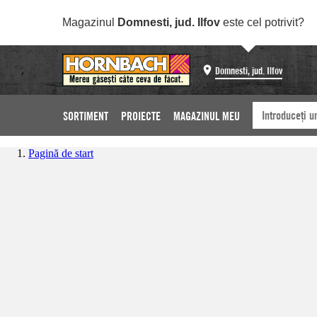
Magazinul
Domnesti, jud. Ilfov
este cel potrivit?
Domnesti, jud. Ilfov
SORTIMENT
PROIECTE
MAGAZINUL MEU
Pagină de start