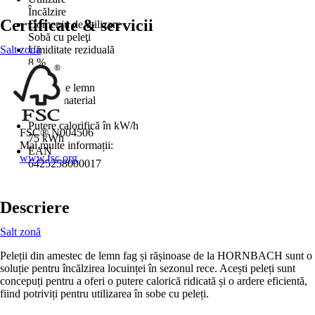
Încălzire
Certificate & servicii
Domeniu de utilizare
Sobă cu peleţi
Salt zonă
Umiditate reziduală
8 %
Material
Aşchii de lemn
Detalii material
Fag
Putere calorifică în kW/h
FSC® N004506
75 kWh
Mai multe informații:
EAN
www.fsc.org
6425258000017
Descriere
Salt zonă
Peleții din amestec de lemn fag și rășinoase de la HORNBACH sunt o
soluție pentru încălzirea locuinței în sezonul rece. Acești peleți sunt
concepuți pentru a oferi o putere calorică ridicată și o ardere eficientă,
fiind potriviți pentru utilizarea în sobe cu peleți.