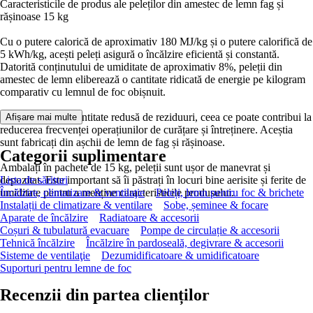
Caracteristicile de produs ale peleților din amestec de lemn fag și
rășinoase 15 kg
Cu o putere calorică de aproximativ 180 MJ/kg și o putere calorifică de
5 kWh/kg, acești peleți asigură o încălzire eficientă și constantă.
Datorită conținutului de umiditate de aproximativ 8%, peleții din
amestec de lemn eliberează o cantitate ridicată de energie pe kilogram
comparativ cu lemnul de foc obișnuit.
Peleții produc o cantitate redusă de reziduuri, ceea ce poate contribui la
Afișare mai multe
reducerea frecvenței operațiunilor de curățare și întreținere. Aceștia
sunt fabricați din așchii de lemn de fag și rășinoase.
Categorii suplimentare
Ambalați în pachete de 15 kg, peleții sunt ușor de manevrat și
depozitat. Este important să îi păstrați în locuri bine aerisite și ferite de
Lista de sărituri
umiditate pentru a menține caracteristicile produsului.
Încălzire, climatizare & ventilaţie
Peleți, lemn pentru foc & brichete
Instalații de climatizare & ventilare
Sobe, șeminee & focare
Aparate de încălzire
Radiatoare & accesorii
Coșuri & tubulatură evacuare
Pompe de circulație & accesorii
Tehnică încălzire
Încălzire în pardoseală, degivrare & accesorii
Sisteme de ventilaţie
Dezumidificatoare & umidificatoare
Suporturi pentru lemne de foc
Recenzii din partea clienților