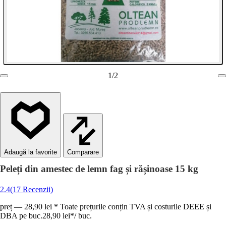
1
/
2
Comparare
Peleți din amestec de lemn fag și rășinoase 15 kg
2.4
(17 Recenzii)
preț — 28,90 lei * Toate prețurile conțin TVA și costurile DEEE și
DBA pe buc.
28,90 lei
*
/
buc.