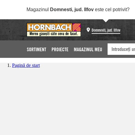
Magazinul
Domnesti, jud. Ilfov
este cel potrivit?
Domnesti, jud. Ilfov
SORTIMENT
PROIECTE
MAGAZINUL MEU
Pagină de start