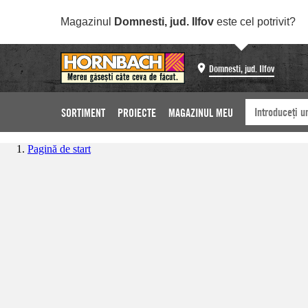
Magazinul
Domnesti, jud. Ilfov
este cel potrivit?
Domnesti, jud. Ilfov
SORTIMENT
PROIECTE
MAGAZINUL MEU
Pagină de start