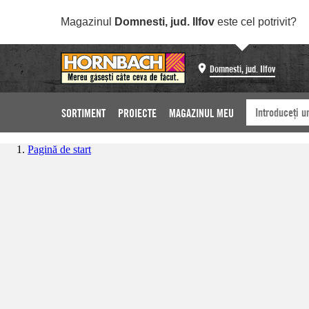
Magazinul
Domnesti, jud. Ilfov
este cel potrivit?
Domnesti, jud. Ilfov
SORTIMENT
PROIECTE
MAGAZINUL MEU
Pagină de start