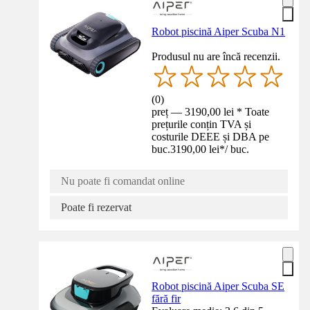
Robot piscină Aiper Scuba N1
Produsul nu are încă recenzii.
(
0
)
preț — 3190,00 lei * Toate
prețurile conțin TVA și
costurile DEEE și DBA pe
buc.
3190,00 lei
*
/
buc.
Nu poate fi comandat online
Poate fi rezervat
Robot piscină Aiper Scuba SE
fără fir