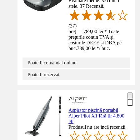
Evaluare medie: 3.6 din 5
stele. 37 Recenzii.
(
37
)
preț — 789,00 lei * Toate
prețurile conțin TVA și
costurile DEEE și DBA pe
buc.
789,00 lei
*
/
buc.
Poate fi comandat online
Poate fi rezervat
Aspirator piscină portabil
Aiper Pilot X1 fără fir 4.800
l/h
Produsul nu are încă recenzii.