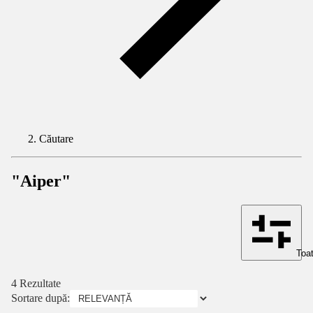
Căutare
"Aiper"
Toat
4 Rezultate
Sortare după: