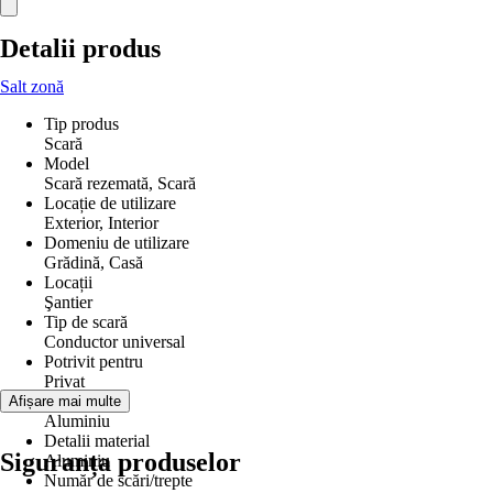
Detalii produs
Salt zonă
Tip produs
Scară
Model
Scară rezemată, Scară
Locație de utilizare
Exterior, Interior
Domeniu de utilizare
Grădină, Casă
Locații
Şantier
Tip de scară
Conductor universal
Potrivit pentru
Privat
Material
Afișare mai multe
Aluminiu
Detalii material
Siguranța produselor
Aluminiu
Număr de scări/trepte