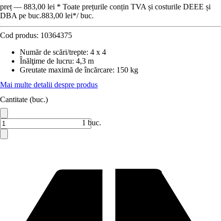
preț — 883,00 lei * Toate prețurile conțin TVA și costurile DEEE și
DBA pe buc.
883,00 lei
*
/
buc.
Cod produs:
10364375
Număr de scări/trepte
:
4 x 4
Înălţime de lucru
:
4,3 m
Greutate maximă de încărcare
:
150 kg
Mai multe detalii despre produs
Cantitate (buc.)
1 buc.