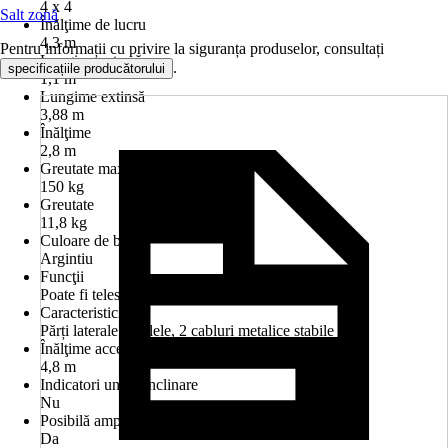
4 x 4
Salt zonă
Înălţime de lucru
4,3 m
Pentru informații cu privire la siguranța produselor, consultați
Lungime retrasă
.
specificațiile producătorului
1,1 m
Lungime extinsă
3,88 m
Înălţime
2,8 m
Greutate maximă de încărcare
150 kg
Greutate
11,8 kg
Culoare de bază
Argintiu
Funcţii
Poate fi telescopat
Caracteristici
Părți laterale paralele, 2 cabluri metalice stabile
Înălţime acces
4,8 m
Indicatori unghi înclinare
Nu
Posibilă amplasarea pe scară
Da