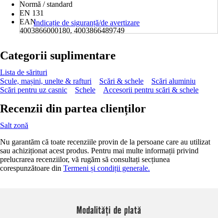
Normă / standard
EN 131
EAN
Indicație de siguranță/de avertizare
4003866000180, 4003866489749
Categorii suplimentare
Lista de sărituri
Scule, mașini, unelte & rafturi
Scări & schele
Scări aluminiu
Scări pentru uz casnic
Schele
Accesorii pentru scări & schele
Recenzii din partea clienților
Salt zonă
Nu garantăm că toate recenziile provin de la persoane care au utilizat
sau achiziționat acest produs. Pentru mai multe informații privind
prelucrarea recenziilor, vă rugăm să consultați secțiunea
corespunzătoare din
Termeni și condiții generale.
Modalități de plată