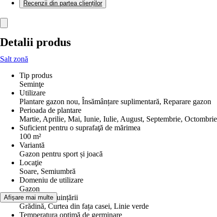
Recenzii din partea clienților
Detalii produs
Salt zonă
Tip produs
Seminţe
Utilizare
Plantare gazon nou, Însămânțare suplimentară, Reparare gazon
Perioada de plantare
Martie, Aprilie, Mai, Iunie, Iulie, August, Septembrie, Octombrie
Suficient pentru o suprafaţă de mărimea
100 m²
Variantă
Gazon pentru sport și joacă
Locaţie
Soare, Semiumbră
Domeniu de utilizare
Gazon
Locul întrebuințării
Afișare mai multe
Grădină, Curtea din fața casei, Linie verde
Temperatura optimă de germinare