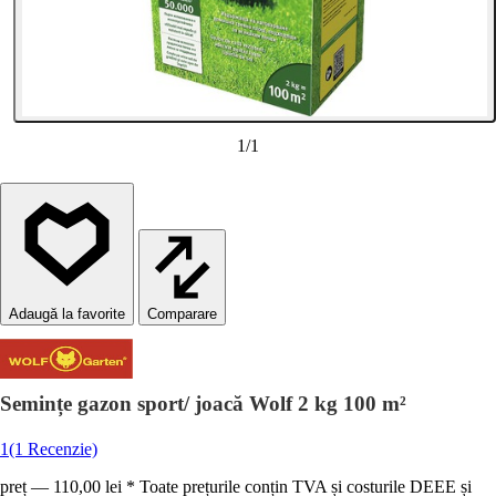
1
/
1
Comparare
Semințe gazon sport/ joacă Wolf 2 kg 100 m²
1
(1 Recenzie)
preț — 110,00 lei * Toate prețurile conțin TVA și costurile DEEE și