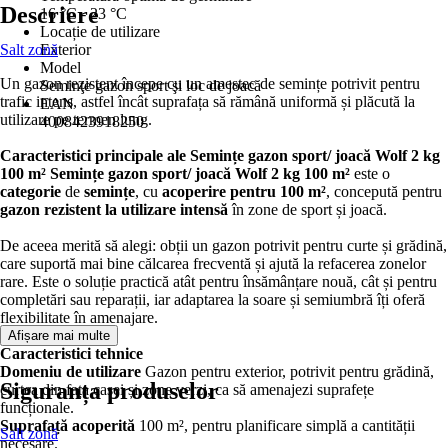
Descriere
16 °C - 23 °C
Locație de utilizare
Salt zonă
Exterior
Model
Un gazon rezistent începe cu un amestec de semințe potrivit pentru
Seminţe gazon sport şi loc de joacă
trafic intens, astfel încât suprafața să rămână uniformă și plăcută la
EAN
utilizare pe termen lung.
4008423918250
Caracteristici principale ale Semințe gazon sport/ joacă Wolf 2 kg
100 m²
Semințe gazon sport/ joacă Wolf 2 kg 100 m²
este o
categorie
de
semințe
, cu
acoperire pentru 100 m²
, concepută pentru
gazon rezistent la utilizare intensă
în zone de sport și joacă.
De aceea merită să alegi: obții un gazon potrivit pentru curte și grădină,
care suportă mai bine călcarea frecventă și ajută la refacerea zonelor
rare. Este o soluție practică atât pentru însămânțare nouă, cât și pentru
completări sau reparații, iar adaptarea la soare și semiumbră îți oferă
flexibilitate în amenajare.
Afișare mai multe
Caracteristici tehnice
Domeniu de utilizare
Gazon pentru exterior, potrivit pentru grădină,
Siguranța produselor
curtea din fața casei și zone verzi, ca să amenajezi suprafețe
funcționale.
Suprafață acoperită
100 m², pentru planificare simplă a cantității
Salt zonă
necesare.