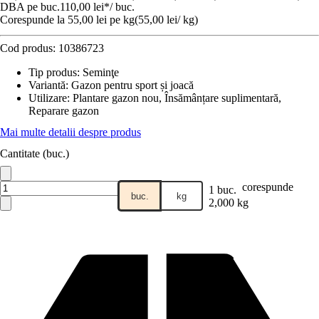
DBA pe buc.
110,00 lei
*
/
buc.
Corespunde la 55,00 lei pe kg
(
55,00 lei
/
kg
)
Cod produs:
10386723
Tip produs
:
Seminţe
Variantă
:
Gazon pentru sport și joacă
Utilizare
:
Plantare gazon nou, Însămânțare suplimentară,
Reparare gazon
Mai multe detalii despre produs
Cantitate (buc.)
corespunde
1 buc.
buc.
kg
2,000 kg