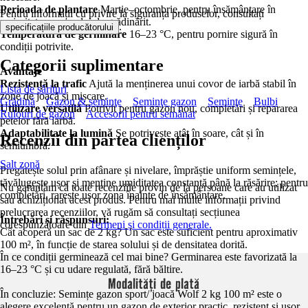
Perioada de plantare
Martie–octombrie, pentru însămânțare în
Pentru informații cu privire la siguranța produselor, consultați
majoritatea sezonului de grădinărit.
.
specificațiile producătorului
Temperatura de germinare
16–23 °C, pentru pornire sigură în
condiții potrivite.
Categorii suplimentare
Avantaje
Rezistență la trafic
Ajută la menținerea unui covor de iarbă stabil în
Lista de sărituri
zone de joacă și mișcare.
Grădină
Gazon & seminţe
Seminţe gazon
Seminţe
Bulbi
Utilizare versatilă
Potrivit pentru gazon nou, completări și repararea
Rulouri de gazon
Accesorii pentru semănat
petelor fără iarbă.
Adaptabilitate la lumină
Se potrivește atât în soare, cât și în
Recenzii din partea clienților
semiumbră.
Salt zonă
Pregătește solul prin afânare și nivelare, împrăștie uniform semințele,
tăvălugește ușor și menține umiditatea constantă până la răsărire; pentru
Nu garantăm că toate recenziile provin de la persoane care au utilizat
completări, rarește ușor zona înainte de însămânțare.
sau achiziționat acest produs. Pentru mai multe informații privind
prelucrarea recenziilor, vă rugăm să consultați secțiunea
Întrebări și răspunsuri:
corespunzătoare din
Termeni și condiții generale.
Cât acoperă un sac de 2 kg? Un sac este suficient pentru aproximativ
100 m², în funcție de starea solului și de densitatea dorită.
În ce condiții germinează cel mai bine? Germinarea este favorizată la
16–23 °C și cu udare regulată, fără băltire.
Modalități de plată
În concluzie: Semințe gazon sport/ joacă Wolf 2 kg 100 m² este o
alegere excelentă pentru un gazon de exterior practic, rezistent și ușor