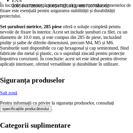
EAN
În lucrările de construcții și reparații, alegerea corectă a elementelor de
2005148728005, 4306517125912, 4897007680962
fixare este esențială pentru asigurarea stabilității și durabilității
proiectului.
Set șuruburi metrice, 285 piese
oferă o soluție completă pentru
nevoile de fixare în interior. Acest set include șuruburi cu filet, cu un
diametru de 10.0 mm, și este compus din 285 de piese, incluzând
piulițe și șaibe de diferite dimensiuni, precum M4, M5 și M6.
Șuruburile sunt disponibile cu cap hexagonal și cap semirotund, fiind
fabricate din metal și plastic, cu o suprafață zincată pentru protecție
împotriva coroziunii. În concluzie: acest set este ideal pentru diverse
aplicații interioare, oferind versatilitate și durabilitate în utilizare.
Siguranța produselor
Salt zonă
Pentru informații cu privire la siguranța produselor, consultați
.
specificațiile producătorului
Categorii suplimentare