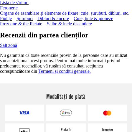
Lista de sărituri
Feronerie
Organe de asamblare și elemente de fixare: cuie, șuruburi, dibluri, etc.
Piulițe
Șuruburi
Dibluri & ancore
Cuie, ținte & pioneze
Prezoane & tije filetate
Șaibe & inele distanțiere
Recenzii din partea clienților
Salt zonă
Nu garantăm că toate recenziile provin de la persoane care au utilizat
sau achiziționat acest produs. Pentru mai multe informații privind
prelucrarea recenziilor, vă rugăm să consultați secțiunea
corespunzătoare din
Termeni și condiții generale.
Modalități de plată