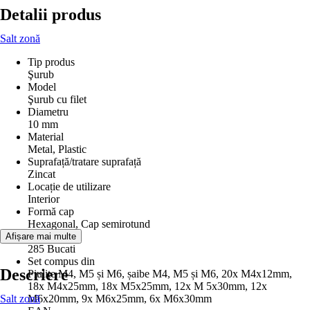
Detalii produs
Salt zonă
Tip produs
Şurub
Model
Şurub cu filet
Diametru
10 mm
Material
Metal, Plastic
Suprafață/tratare suprafață
Zincat
Locație de utilizare
Interior
Formă cap
Hexagonal, Cap semirotund
Conţinut
Afișare mai multe
285 Bucati
Set compus din
Descriere
Piulițe M4, M5 și M6, șaibe M4, M5 și M6, 20x M4x12mm,
18x M4x25mm, 18x M5x25mm, 12x M 5x30mm, 12x
Salt zonă
M6x20mm, 9x M6x25mm, 6x M6x30mm