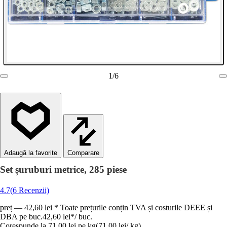
1
/
6
Comparare
Set șuruburi metrice, 285 piese
4.7
(6 Recenzii)
preț — 42,60 lei * Toate prețurile conțin TVA și costurile DEEE și
DBA pe buc.
42,60 lei
*
/
buc.
Corespunde la 71,00 lei pe kg
(
71,00 lei
/
kg
)