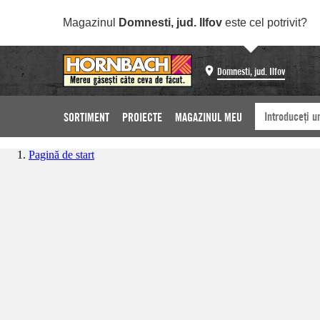
Magazinul
Domnesti, jud. Ilfov
este cel potrivit?
Domnesti, jud. Ilfov
SORTIMENT
PROIECTE
MAGAZINUL MEU
Pagină de start