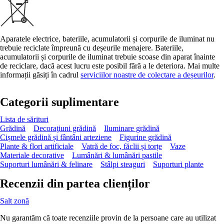
Aparatele electrice, bateriile, acumulatorii și corpurile de iluminat nu
trebuie reciclate împreună cu deșeurile menajere. Bateriile,
acumulatorii și corpurile de iluminat trebuie scoase din aparat înainte
de reciclare, dacă acest lucru este posibil fără a le deteriora. Mai multe
informații găsiți în cadrul
serviciilor noastre de colectare a deșeurilor
.
Categorii suplimentare
Lista de sărituri
Grădină
Decoraţiuni grădină
Iluminare grădină
Cișmele grădină și fântâni arteziene
Figurine grădină
Plante & flori artificiale
Vatră de foc, făclii și torțe
Vaze
Materiale decorative
Lumânări & lumânări pastile
Suporturi lumânări & felinare
Stâlpi steaguri
Suporturi plante
Recenzii din partea clienților
Salt zonă
Nu garantăm că toate recenziile provin de la persoane care au utilizat