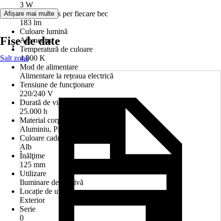
3 W
Flux luminos per fiecare bec
Afișare mai multe
183 lm
Culoare lumină
Fișe de date
Alb neutru
Temperatură de culoare
Salt zonă
4.000 K
Mod de alimentare
Alimentare la rețeaua electrică
Tensiune de funcţionare
220/240 V
Durată de viaţă a becului
25.000 h
Material corp
Aluminiu, Plastic
Culoare cadru
Alb
Înălţime
125 mm
Utilizare
Iluminare decorativă
Locație de utilizare
Exterior
Serie
0