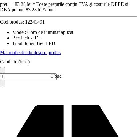
preț — 83,28 lei * Toate prețurile conțin TVA și costurile DEEE și
DBA pe buc.
83,28 lei
*
/
buc.
Cod produs:
12241491
Model
:
Corp de iluminat aplicat
Bec inclus
:
Da
Tipul duliei
:
Bec LED
Mai multe detalii despre produs
Cantitate (buc.)
1 buc.