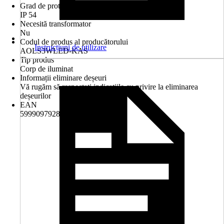
Grad de protecție
IP 54
Necesită transformator
Nu
Codul de produs al producătorului
Instrucțiuni de utilizare
AOLS3WLED-KAS
Tip produs
Corp de iluminat
Informații eliminare deșeuri
Vă rugăm să respectați indicațiile cu privire la eliminarea
deșeurilor
EAN
5999097928845