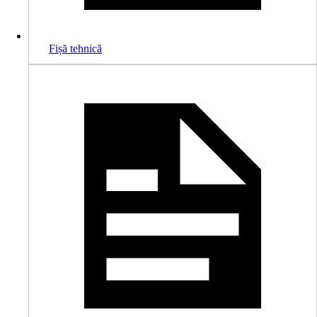
Fișă tehnică