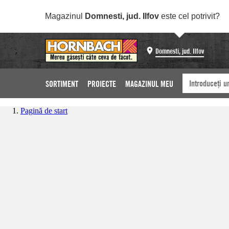
Magazinul
Domnesti, jud. Ilfov
este cel potrivit?
Domnesti, jud. Ilfov
SORTIMENT
PROIECTE
MAGAZINUL MEU
Pagină de start