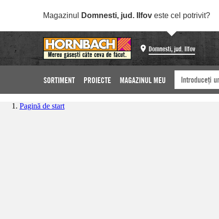
Magazinul
Domnesti, jud. Ilfov
este cel potrivit?
Domnesti, jud. Ilfov
SORTIMENT
PROIECTE
MAGAZINUL MEU
Pagină de start