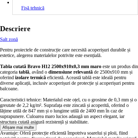
Fișă tehnică
Descriere
Salt zonă
Pentru proiectele de construcție care necesită acoperișuri durabile și
estetice, alegerea materialelor potrivite este esențială.
Tabla cutată Bravo H12 2500x910x0,3 mm maro
este un produs din
categoria
tablă
, având o
dimensiune relevantă
de 2500x910 mm și
oferind
izolare termică
eficientă. Această tablă este ideală pentru
diverse aplicații, inclusiv acoperișuri de protecție și acoperișuri pentru
balcoane.
Caracteristici tehnice: Materialul este oțel, cu o grosime de 0,3 mm și o
greutate de 2,2 kg/m². Suprafața este zincată și acoperită, oferind o
lățime utilă de 847 mm și o lungime utilă de 2400 mm în caz de
suprapunere. Culoarea maro lucios adaugă un aspect elegant, iar
structura cutată asigură rezistență și stabilitate.
Afișare mai multe
Avantaje: Oferă protecție eficientă împotriva soarelui și ploii, fiind