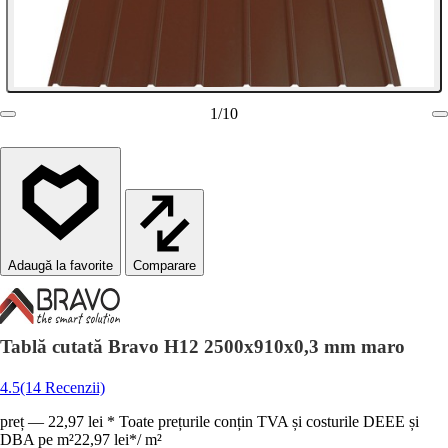
1
/
10
Comparare
Tablă cutată Bravo H12 2500x910x0,3 mm maro
4.5
(14 Recenzii)
preț — 22,97 lei * Toate prețurile conțin TVA și costurile DEEE și
DBA pe m²
22,97 lei
*
/
m²