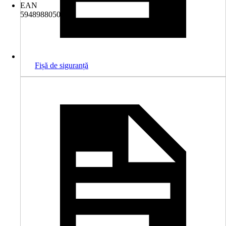
EAN
5948988050776
Fișă de siguranță