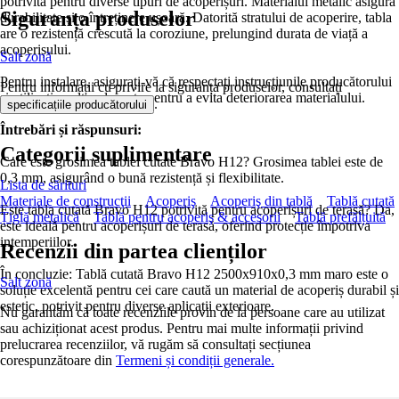
potrivită pentru diverse tipuri de acoperișuri. Materialul metalic asigură
Siguranța produselor
durabilitate și o întreținere ușoară. Datorită stratului de acoperire, tabla
are o rezistență crescută la coroziune, prelungind durata de viață a
acoperișului.
Salt zonă
Pentru instalare, asigurați-vă că respectați instrucțiunile producătorului
Pentru informații cu privire la siguranța produselor, consultați
și utilizați unelte adecvate pentru a evita deteriorarea materialului.
.
specificațiile producătorului
Întrebări și răspunsuri:
Categorii suplimentare
Care este grosimea tablei cutate Bravo H12? Grosimea tablei este de
0,3 mm, asigurând o bună rezistență și flexibilitate.
Lista de sărituri
Materiale de construcţii
Acoperiş
Acoperiş din tablă
Tablă cutată
Este tabla cutată Bravo H12 potrivită pentru acoperișuri de terasă? Da,
Țiglă metalică
Tablă pentru acoperiş & accesorii
Tablă prefălțuită
este ideală pentru acoperișuri de terasă, oferind protecție împotriva
intemperiilor.
Recenzii din partea clienților
În concluzie: Tablă cutată Bravo H12 2500x910x0,3 mm maro este o
Salt zonă
soluție excelentă pentru cei care caută un material de acoperiș durabil și
estetic, potrivit pentru diverse aplicații exterioare.
Nu garantăm că toate recenziile provin de la persoane care au utilizat
sau achiziționat acest produs. Pentru mai multe informații privind
prelucrarea recenziilor, vă rugăm să consultați secțiunea
corespunzătoare din
Termeni și condiții generale.