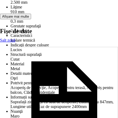
2.500 mm
Lăţime
910 mm
Grosime
Afișare mai multe
0,3 mm
Greutate suprafaţă
Fișe de date
2,2 kg/m²
Caracteristici
Salt zonă
Izolare termică
Indicaţii despre culoare
Lucios
Structură suprafaţă
Cutat
Material
Metal
Detalii material
Oţel
Potrivit pentru
Acoperiş de protecţie, Acoperiș pentru terasă, Acoperiș pentru
balcon, Clădiri rezidenţiale
Informații suplimentare
Suprafață zincată și cu strat de acoperire, Latime utila 847mm,
Lungime utila in caz de suprapunere 2400mm
Nuanţă
Maro