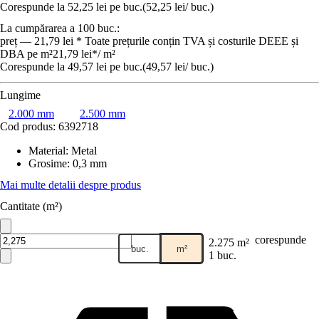
Corespunde la 52,25 lei pe buc.
(
52,25 lei
/
buc.
)
La cumpărarea a 100 buc.:
preț — 21,79 lei * Toate prețurile conțin TVA și costurile DEEE și
DBA pe m²
21,79 lei
*
/
m²
Corespunde la 49,57 lei pe buc.
(
49,57 lei
/
buc.
)
Lungime
2.000 mm
2.500 mm
Cod produs:
6392718
Material
:
Metal
Grosime
:
0,3 mm
Mai multe detalii despre produs
Cantitate (m²)
corespunde
2.275 m²
buc.
m²
1 buc.