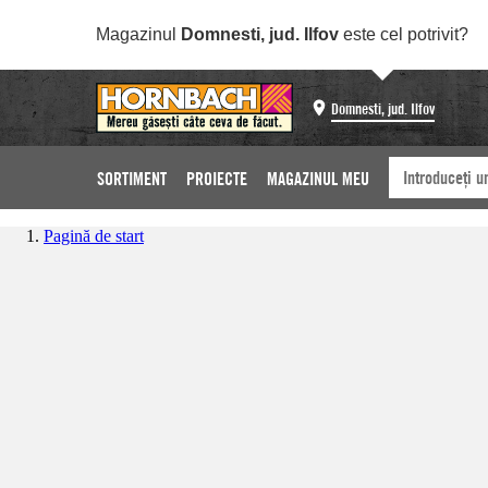
Magazinul
Domnesti, jud. Ilfov
este cel potrivit?
Domnesti, jud. Ilfov
SORTIMENT
PROIECTE
MAGAZINUL MEU
Pagină de start