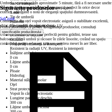
Umbrela se montează în aproximativ 5 minute, fără a fi necesare unelte
Sac de transport
Siguranța produselor
speciale. Culoarea gri închis se integrează perfect în orice decor
Timp de montare (cu 2 persoane) aprox.
exterior, adăugând o notă de eleganță spațiului dumneavoastră.
5 min
Tip de umbrelă
Salt zonă
Construcția din oțel vopsit electrostatic asigură o stabilitate excelentă,
Parasolar
chiar și în condiții de vânt moderat.
Rezistent la intemperii şi raze UV
Pentru informații cu privire la siguranța produselor, consultați
Da
.
specificațiile producătorului
Umbrela Soluna Cessy este perfectă pentru grădini, terase sau
Domeniu de utilizare
balcoane. Oferă umbră și răcoare în zilele însorite, creând un spațiu
Grădină
confortabil pentru relaxare, citit sau servirea mesei în aer liber.
Proprietăţi rezistenţă la intemperii
Rezistent la radiații UV, Rezistent la intemperii
Înălţime ambalaj
0 cm
Lăţime ambalaj
0 cm
Ploaie
Hidrofug
Material stâlp parasolar
Oţel
Strat protector stâlp umbrelă
Vopsit în câmp electrostatic
Lungime parasolar deschis
300 cm
Lăţime umbrelă deschisă
300 cm