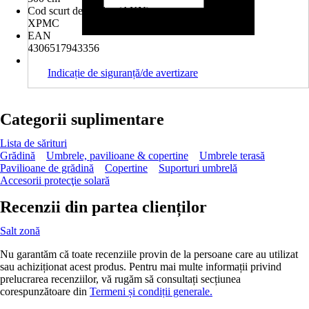
Cod scurt de produs (AKN)
XPMC
EAN
4306517943356
Indicație de siguranță/de avertizare
Categorii suplimentare
Lista de sărituri
Grădină
Umbrele, pavilioane & copertine
Umbrele terasă
Pavilioane de grădină
Copertine
Suporturi umbrelă
Accesorii protecţie solară
Recenzii din partea clienților
Salt zonă
Nu garantăm că toate recenziile provin de la persoane care au utilizat
sau achiziționat acest produs. Pentru mai multe informații privind
prelucrarea recenziilor, vă rugăm să consultați secțiunea
corespunzătoare din
Termeni și condiții generale.