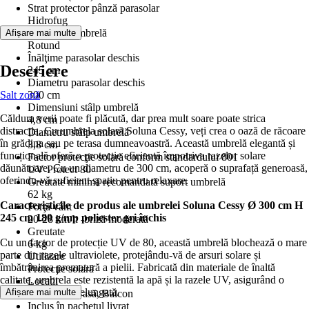
Strat protector pânză parasolar
Hidrofug
Formă de umbrelă
Afișare mai multe
Rotund
Înălţime parasolar deschis
Descriere
245 cm
Diametru parasolar deschis
Salt zonă
300 cm
Dimensiuni stâlp umbrelă
Căldura verii poate fi plăcută, dar prea mult soare poate strica
4,8 cm
distracția. Cu umbrela solară Soluna Cessy, veți crea o oază de răcoare
Diametru stâlp umbrelă
în grădina sau pe terasa dumneavoastră. Această umbrelă elegantă și
3,8 cm
funcțională oferă o protecție eficientă împotriva razelor solare
Factor protecţie solară conform standardului 801
dăunătoare. Cu un diametru de 300 cm, acoperă o suprafață generoasă,
UV Protect 80
oferindu-vă suficient spațiu pentru relaxare.
Greutate minimă recomandată suport umbrelă
62 kg
Caracteristicile de produs ale umbrelei Soluna Cessy Ø 300 cm H
Forţă vânt
245 cm 180 g/mp poliester gri închis
20-28 km/h -briză moderată
Greutate
Cu un factor de protecție UV de 80, această umbrelă blochează o mare
6 kg
parte din razele ultraviolete, protejându-vă de arsuri solare și
Utilizare
îmbătrânirea prematură a pielii. Fabricată din materiale de înaltă
Protecţie solară
calitate, umbrela este rezistentă la apă și la razele UV, asigurând o
Locații
durată de viață îndelungată.
Afișare mai multe
Grădină, Terasă, Balcon
Inclus în pachetul livrat