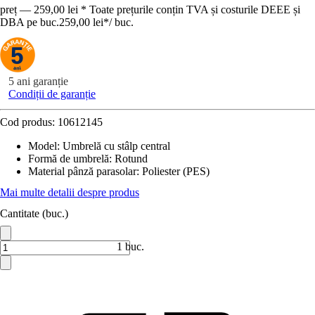
preț — 259,00 lei * Toate prețurile conțin TVA și costurile DEEE și
DBA pe buc.
259,00 lei
*
/
buc.
5 ani garanție
Condiții de garanție
Cod produs:
10612145
Model
:
Umbrelă cu stâlp central
Formă de umbrelă
:
Rotund
Material pânză parasolar
:
Poliester (PES)
Mai multe detalii despre produs
Cantitate (buc.)
1 buc.