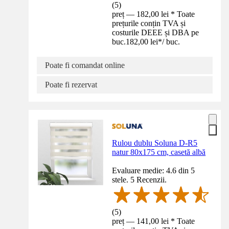
(
5
)
preț — 182,00 lei * Toate
prețurile conțin TVA și
costurile DEEE și DBA pe
buc.
182,00 lei
*
/
buc.
Poate fi comandat online
Poate fi rezervat
Rulou dublu Soluna D-R5
natur 80x175 cm, casetă albă
Evaluare medie: 4.6 din 5
stele. 5 Recenzii.
(
5
)
preț — 141,00 lei * Toate