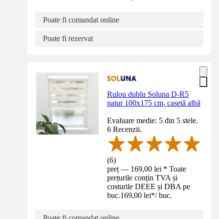
Poate fi comandat online
Poate fi rezervat
Rulou dublu Soluna D-R5
natur 100x175 cm, casetă albă
Evaluare medie: 5 din 5 stele.
6 Recenzii.
(
6
)
preț — 169,00 lei * Toate
prețurile conțin TVA și
costurile DEEE și DBA pe
buc.
169,00 lei
*
/
buc.
Poate fi comandat online