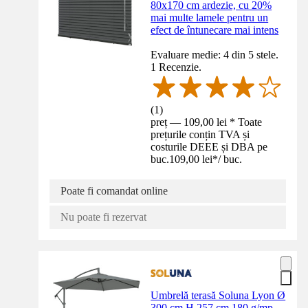
80x170 cm ardezie, cu 20%
mai multe lamele pentru un
efect de întunecare mai intens
Evaluare medie: 4 din 5 stele.
1 Recenzie.
(
1
)
preț — 109,00 lei * Toate
prețurile conțin TVA și
costurile DEEE și DBA pe
buc.
109,00 lei
*
/
buc.
Poate fi comandat online
Nu poate fi rezervat
Umbrelă terasă Soluna Lyon Ø
300 cm H 257 cm 180 g/mp