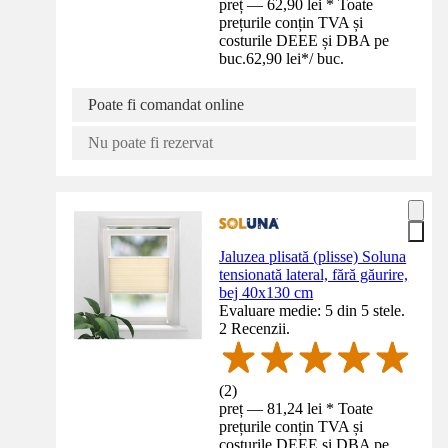
preț — 62,90 lei * Toate
prețurile conțin TVA și
costurile DEEE și DBA pe
buc.
62,90 lei
*
/
buc.
Poate fi comandat online
Nu poate fi rezervat
Jaluzea plisată (plisse) Soluna
tensionată lateral, fără găurire,
bej 40x130 cm
Evaluare medie: 5 din 5 stele.
2 Recenzii.
(
2
)
preț — 81,24 lei * Toate
prețurile conțin TVA și
costurile DEEE și DBA pe