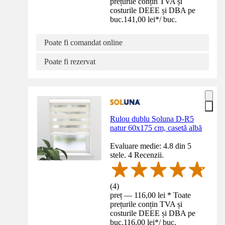
prețurile conțin TVA și
costurile DEEE și DBA pe
buc.
141,00 lei
*
/
buc.
Poate fi comandat online
Poate fi rezervat
Rulou dublu Soluna D-R5
natur 60x175 cm, casetă albă
Evaluare medie: 4.8 din 5
stele. 4 Recenzii.
(
4
)
preț — 116,00 lei * Toate
prețurile conțin TVA și
costurile DEEE și DBA pe
buc.
116,00 lei
*
/
buc.