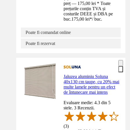
preț — 175,00 lei * Toate
prețurile conțin TVA și
costurile DEEE și DBA pe
buc.
175,00 lei
*
/
buc.
Poate fi comandat online
Poate fi rezervat
Jaluzea aluminiu Soluna
40x130 cm taupe, cu 20% mai
multe lamele pentru un efect
de întunecare mai intens
Evaluare medie: 4.3 din 5
stele. 3 Recenzii.
(
3
)