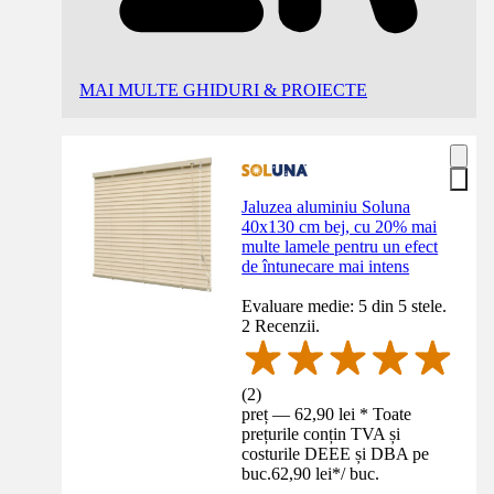
MAI MULTE GHIDURI & PROIECTE
Jaluzea aluminiu Soluna
40x130 cm bej, cu 20% mai
multe lamele pentru un efect
de întunecare mai intens
Evaluare medie: 5 din 5 stele.
2 Recenzii.
(
2
)
preț — 62,90 lei * Toate
prețurile conțin TVA și
costurile DEEE și DBA pe
buc.
62,90 lei
*
/
buc.