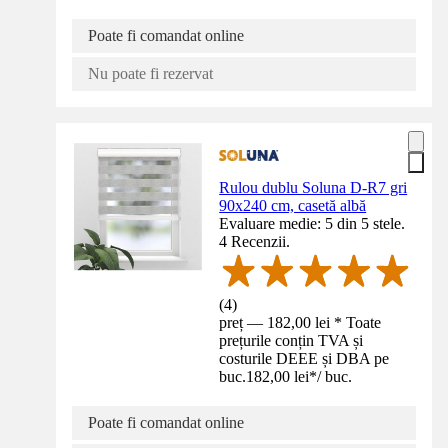
Poate fi comandat online
Nu poate fi rezervat
Rulou dublu Soluna D-R7 gri
90x240 cm, casetă albă
Evaluare medie: 5 din 5 stele.
4 Recenzii.
(
4
)
preț — 182,00 lei * Toate
prețurile conțin TVA și
costurile DEEE și DBA pe
buc.
182,00 lei
*
/
buc.
Poate fi comandat online