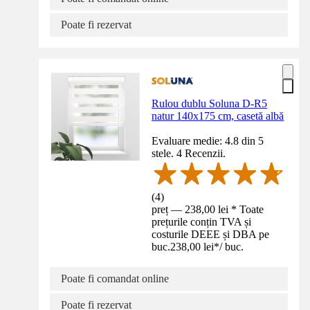
Poate fi rezervat
Rulou dublu Soluna D-R5
natur 140x175 cm, casetă albă
Evaluare medie: 4.8 din 5
stele. 4 Recenzii.
(
4
)
preț — 238,00 lei * Toate
prețurile conțin TVA și
costurile DEEE și DBA pe
buc.
238,00 lei
*
/
buc.
Poate fi comandat online
Poate fi rezervat