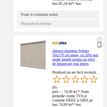
buc.
81,24 lei
*
/
buc.
Poate fi comandat online
Nu poate fi rezervat
Jaluzea aluminiu Soluna
50x170 cm taupe, cu 20% mai
multe lamele pentru un efect
de întunecare mai intens
Produsul nu are încă recenzii.
(
0
)
preț — 74,90 lei * Toate
prețurile conțin TVA și
costurile DEEE și DBA pe
buc.
74,90 lei
*
/
buc.