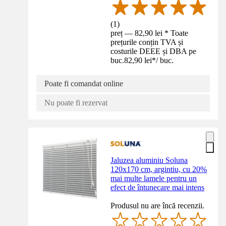
(
1
)
preț — 82,90 lei * Toate
prețurile conțin TVA și
costurile DEEE și DBA pe
buc.
82,90 lei
*
/
buc.
Poate fi comandat online
Nu poate fi rezervat
Jaluzea aluminiu Soluna
120x170 cm, argintiu, cu 20%
mai multe lamele pentru un
efect de întunecare mai intens
Produsul nu are încă recenzii.