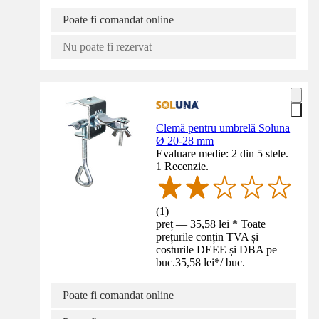
Poate fi comandat online
Nu poate fi rezervat
Clemă pentru umbrelă Soluna
Ø 20-28 mm
Evaluare medie: 2 din 5 stele.
1 Recenzie.
(
1
)
preț — 35,58 lei * Toate
prețurile conțin TVA și
costurile DEEE și DBA pe
buc.
35,58 lei
*
/
buc.
Poate fi comandat online