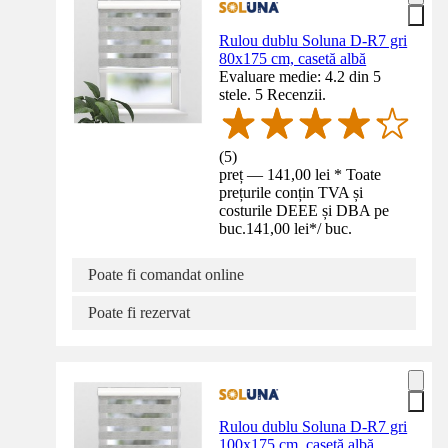
Rulou dublu Soluna D-R7 gri
80x175 cm, casetă albă
Evaluare medie: 4.2 din 5
stele. 5 Recenzii.
(
5
)
preț — 141,00 lei * Toate
prețurile conțin TVA și
costurile DEEE și DBA pe
buc.
141,00 lei
*
/
buc.
Poate fi comandat online
Poate fi rezervat
Rulou dublu Soluna D-R7 gri
100x175 cm, casetă albă