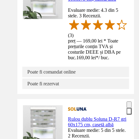
Evaluare medie: 4.3 din 5
stele. 3 Recenzii.
(
3
)
preț — 169,00 lei * Toate
prețurile conțin TVA și
costurile DEEE și DBA pe
buc.
169,00 lei
*
/
buc.
Poate fi comandat online
Poate fi rezervat
Rulou dublu Soluna D-R7 gri
60x175 cm, casetă albă
Evaluare medie: 5 din 5 stele.
2 Recenzii.