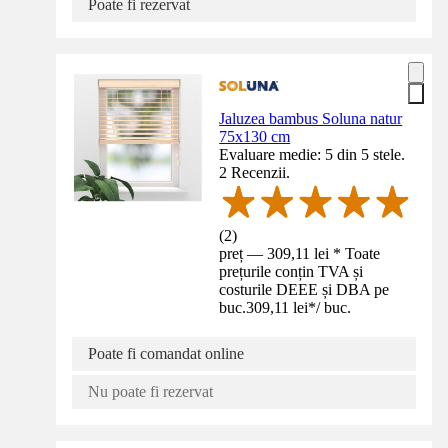
Poate fi rezervat
Jaluzea bambus Soluna natur
75x130 cm
Evaluare medie: 5 din 5 stele.
2 Recenzii.
(
2
)
preț — 309,11 lei * Toate
prețurile conțin TVA și
costurile DEEE și DBA pe
buc.
309,11 lei
*
/
buc.
Poate fi comandat online
Nu poate fi rezervat