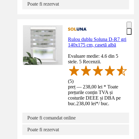
Poate fi rezervat
Rulou dublu Soluna D-R7 gri
140x175 cm, casetă albă
Evaluare medie: 4.6 din 5
stele. 5 Recenzii.
(
5
)
preț — 238,00 lei * Toate
prețurile conțin TVA și
costurile DEEE și DBA pe
buc.
238,00 lei
*
/
buc.
Poate fi comandat online
Poate fi rezervat