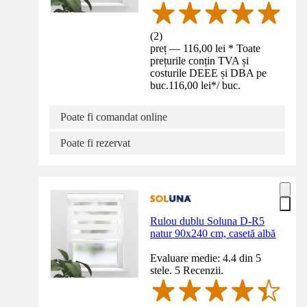
(
2
)
preț — 116,00 lei * Toate
prețurile conțin TVA și
costurile DEEE și DBA pe
buc.
116,00 lei
*
/
buc.
Poate fi comandat online
Poate fi rezervat
Rulou dublu Soluna D-R5
natur 90x240 cm, casetă albă
Evaluare medie: 4.4 din 5
stele. 5 Recenzii.