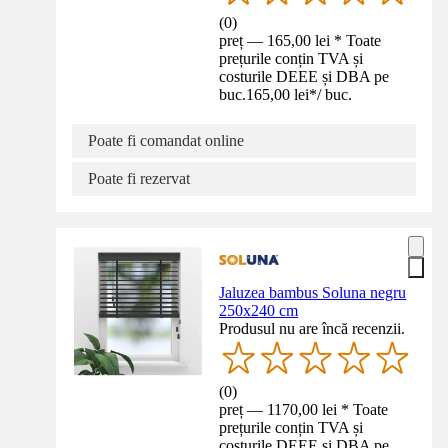
(
0
)
preț — 165,00 lei * Toate
prețurile conțin TVA și
costurile DEEE și DBA pe
buc.
165,00 lei
*
/
buc.
Poate fi comandat online
Poate fi rezervat
Jaluzea bambus Soluna negru
250x240 cm
Produsul nu are încă recenzii.
(
0
)
preț — 1170,00 lei * Toate
prețurile conțin TVA și
costurile DEEE și DBA pe