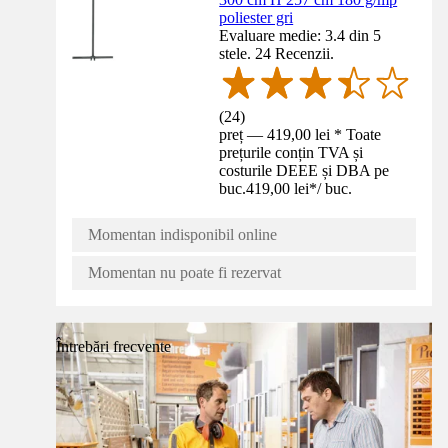
poliester gri
Evaluare medie: 3.4 din 5
stele. 24 Recenzii.
(
24
)
preț — 419,00 lei * Toate
prețurile conțin TVA și
costurile DEEE și DBA pe
buc.
419,00 lei
*
/
buc.
Momentan indisponibil online
Momentan nu poate fi rezervat
Întrebări frecvente