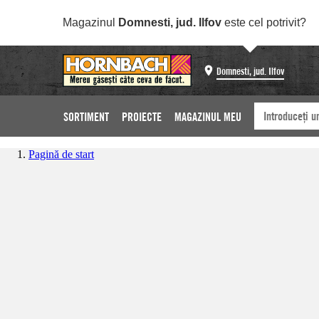
Magazinul
Domnesti, jud. Ilfov
este cel potrivit?
Domnesti, jud. Ilfov
SORTIMENT
PROIECTE
MAGAZINUL MEU
Pagină de start