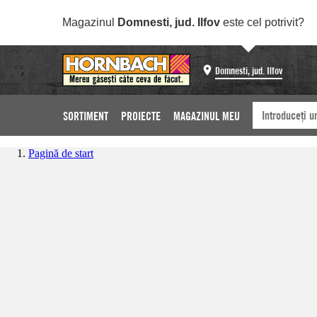
Magazinul
Domnesti, jud. Ilfov
este cel potrivit?
Domnesti, jud. Ilfov
SORTIMENT
PROIECTE
MAGAZINUL MEU
Pagină de start