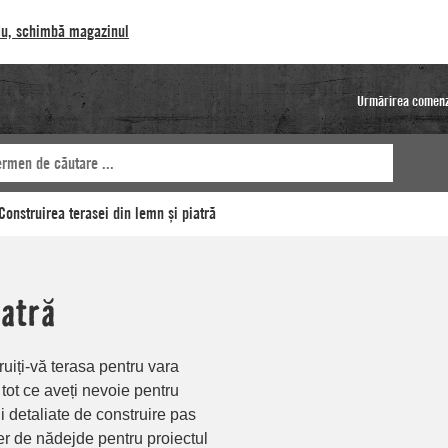
u, schimbă magazinul
Urmărirea comenz