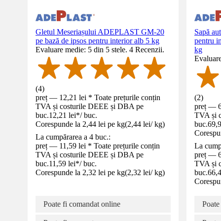
Gletul Meseriașului ADEPLAST GM-20
Sapă au
pe bază de ipsos pentru interior alb 5 kg
pentru i
Evaluare medie: 5 din 5 stele. 4 Recenzii.
kg
Evaluare
(
4
)
preț — 12,21 lei * Toate prețurile conțin
(
2
)
TVA și costurile DEEE și DBA pe
preț — 6
buc.
12,21 lei
*
/
buc.
TVA și 
Corespunde la 2,44 lei pe kg
(
2,44 lei
/
kg
)
buc.
69,9
Corespun
La cumpărarea a 4 buc.:
preț — 11,59 lei * Toate prețurile conțin
La cumpă
TVA și costurile DEEE și DBA pe
preț — 6
buc.
11,59 lei
*
/
buc.
TVA și 
Corespunde la 2,32 lei pe kg
(
2,32 lei
/
kg
)
buc.
66,4
Corespun
Poate fi comandat online
Poate