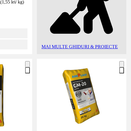
g
(
1,55 lei
/
kg
)
MAI MULTE GHIDURI & PROIECTE