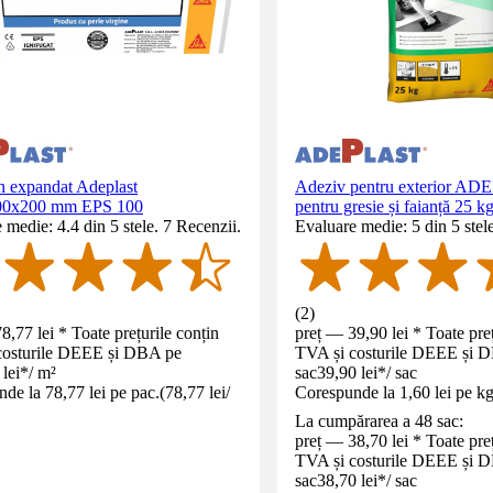
en expandat Adeplast
Adeziv pentru exterior A
00x200 mm EPS 100
pentru gresie și faianță 25 k
 medie: 4.4 din 5 stele. 7 Recenzii.
Evaluare medie: 5 din 5 stel
(
2
)
8,77 lei * Toate prețurile conțin
preț — 39,90 lei * Toate preț
costurile DEEE și DBA pe
TVA și costurile DEEE și 
lei
*
/
m²
sac
39,90 lei
*
/
sac
de la 78,77 lei pe pac.
(
78,77 lei
/
Corespunde la 1,60 lei pe k
La cumpărarea a 48 sac:
preț — 38,70 lei * Toate preț
TVA și costurile DEEE și 
sac
38,70 lei
*
/
sac