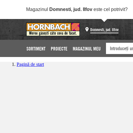
Magazinul
Domnesti, jud. Ilfov
este cel potrivit?
Domnesti, jud. Ilfov
SORTIMENT
PROIECTE
MAGAZINUL MEU
Pagină de start