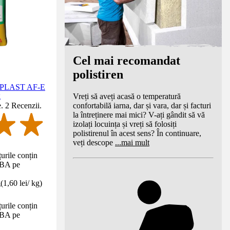
Cel mai recomandat
polistiren
DEPLAST AF-E
Vreți să aveți acasă o temperatură
g
confortabilă iarna, dar și vara, dar și facturi
e. 2 Recenzii.
la întreținere mai mici? V-ați gândit să vă
izolați locuința și vreți să folosiți
polistirenul în acest sens? În continuare,
veți descope
...
mai mult
urile conțin
DBA pe
g
(
1,60 lei
/
kg
)
urile conțin
DBA pe