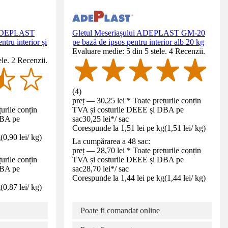
ă ADEPLAST
Gletul Meseriașului ADEPLAST GM-20
tru interior și
pe bază de ipsos pentru interior alb 20 kg
Evaluare medie: 5 din 5 stele. 4 Recenzii.
le. 2 Recenzii.
(
4
)
preț — 30,25 lei * Toate prețurile conțin
urile conțin
TVA și costurile DEEE și DBA pe
DBA pe
sac
30,25 lei
*
/
sac
Corespunde la 1,51 lei pe kg
(
1,51 lei
/
kg
)
g
(
0,90 lei
/
kg
)
La cumpărarea a 48 sac:
preț — 28,70 lei * Toate prețurile conțin
urile conțin
TVA și costurile DEEE și DBA pe
DBA pe
sac
28,70 lei
*
/
sac
Corespunde la 1,44 lei pe kg
(
1,44 lei
/
kg
)
g
(
0,87 lei
/
kg
)
Poate fi comandat online