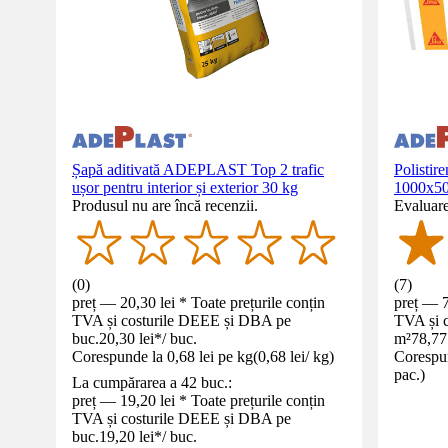
Șapă aditivată ADEPLAST Top 2 trafic
Polistir
ușor pentru interior și exterior 30 kg
1000x5
Produsul nu are încă recenzii.
Evaluare
(
0
)
(
7
)
preț — 20,30 lei * Toate prețurile conțin
preț — 7
TVA și costurile DEEE și DBA pe
TVA și 
buc.
20,30 lei
*
/
buc.
m²
78,77 
Corespunde la 0,68 lei pe kg
(
0,68 lei
/
kg
)
Corespun
pac.
)
La cumpărarea a 42 buc.:
preț — 19,20 lei * Toate prețurile conțin
TVA și costurile DEEE și DBA pe
buc.
19,20 lei
*
/
buc.