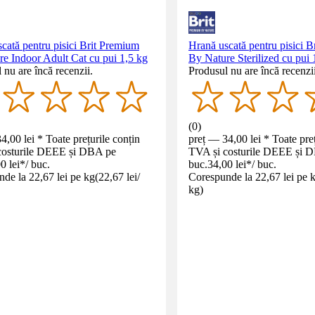
cată pentru pisici Brit Premium
Hrană uscată pentru pisici 
e Indoor Adult Cat cu pui 1,5 kg
By Nature Sterilized cu pui 
 nu are încă recenzii.
Produsul nu are încă recenzii
(
0
)
4,00 lei * Toate prețurile conțin
preț — 34,00 lei * Toate preț
costurile DEEE și DBA pe
TVA și costurile DEEE și 
0 lei
*
/
buc.
buc.
34,00 lei
*
/
buc.
de la 22,67 lei pe kg
(
22,67 lei
/
Corespunde la 22,67 lei pe 
kg
)