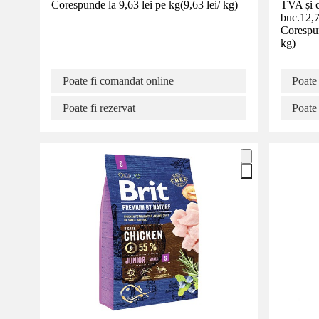
Corespunde la 9,63 lei pe kg
(
9,63 lei
/
kg
)
TVA și 
buc.
12,7
Corespun
kg
)
Poate fi comandat online
Poate
Poate fi rezervat
Poate 