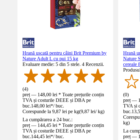
Hrană uscată pentru câini Brit Premium by
Hrană u
Nature Adult L cu pui 15 kg
Nature S
Evaluare medie: 5 din 5 stele. 4 Recenzii.
cereale 
Produsul
(
4
)
preț — 148,00 lei * Toate prețurile conțin
(
0
)
TVA și costurile DEEE și DBA pe
preț — 1
buc.
148,00 lei
*
/
buc.
TVA și 
Corespunde la 9,87 lei pe kg
(
9,87 lei
/
kg
)
buc.
13,5
Corespun
La cumpărarea a 24 buc.:
kg
)
preț — 144,45 lei * Toate prețurile conțin
TVA și costurile DEEE și DBA pe
La cumpă
buc.
144,45 lei
*
/
buc.
preț — 1