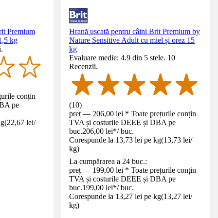
Brit Premium
Hrană uscată pentru câini Brit Premium by
1,5 kg
Nature Sensitive Adult cu miel și orez 15
.
kg
Evaluare medie: 4.9 din 5 stele. 10
Recenzii.
urile conțin
DBA pe
(
10
)
preț — 206,00 lei * Toate prețurile conțin
kg
(
22,67 lei
/
TVA și costurile DEEE și DBA pe
buc.
206,00 lei
*
/
buc.
Corespunde la 13,73 lei pe kg
(
13,73 lei
/
kg
)
La cumpărarea a 24 buc.:
preț — 199,00 lei * Toate prețurile conțin
TVA și costurile DEEE și DBA pe
buc.
199,00 lei
*
/
buc.
Corespunde la 13,27 lei pe kg
(
13,27 lei
/
kg
)