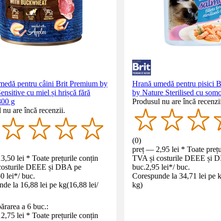
medă pentru câini Brit Premium by
Hrană umedă pentru pisici 
ensitive cu miel și hrișcă fără
by Nature Sterilised cu som
800 g
Produsul nu are încă recenzii
 nu are încă recenzii.
(
0
)
preț — 2,95 lei * Toate prețu
3,50 lei * Toate prețurile conțin
TVA și costurile DEEE și 
costurile DEEE și DBA pe
buc.
2,95 lei
*
/
buc.
0 lei
*
/
buc.
Corespunde la 34,71 lei pe 
de la 16,88 lei pe kg
(
16,88 lei
/
kg
)
rarea a 6 buc.:
2,75 lei * Toate prețurile conțin