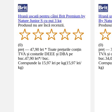
Hrană uscată pentru câini Brit Premium by
Hrană us
Nature Junior S cu pui 3 kg
By Natur
Produsul nu are încă recenzii.
Produsul
(
0
)
(
0
)
preț — 47,90 lei * Toate prețurile conțin
preț — 3
TVA și costurile DEEE și DBA pe
TVA și 
buc.
47,90 lei
*
/
buc.
buc.
34,0
Corespunde la 15,97 lei pe kg
(
15,97 lei
/
Corespun
kg
)
kg
)