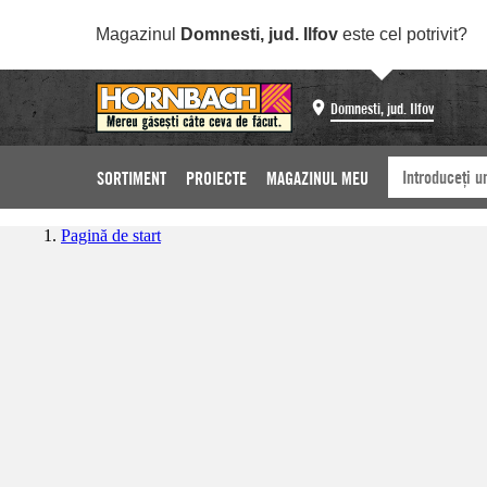
Magazinul
Domnesti, jud. Ilfov
este cel potrivit?
Domnesti, jud. Ilfov
SORTIMENT
PROIECTE
MAGAZINUL MEU
Pagină de start