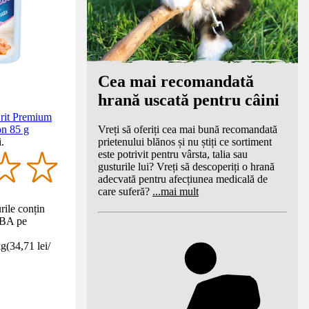
Cea mai recomandată
hrană uscată pentru câini
Brit Premium
Vreți să oferiți cea mai bună recomandată
on 85 g
prietenului blănos și nu știți ce sortiment
.
este potrivit pentru vârsta, talia sau
gusturile lui? Vreți să descoperiți o hrană
adecvată pentru afecțiunea medicală de
care suferă?
...
mai mult
rile conțin
DBA pe
kg
(
34,71 lei
/