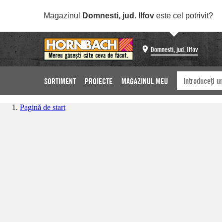
Magazinul
Domnesti, jud. Ilfov
este cel potrivit?
Domnesti, jud. Ilfov
SORTIMENT
PROIECTE
MAGAZINUL MEU
Pagină de start