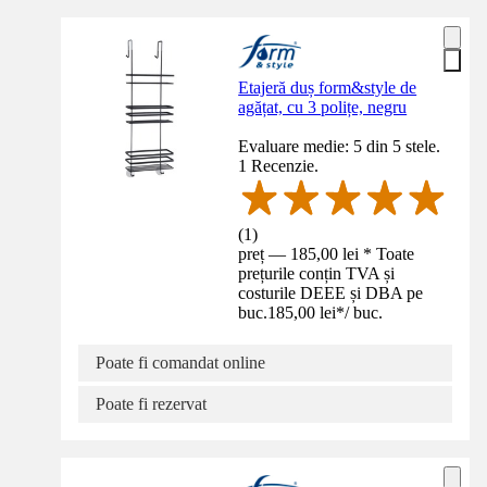
Etajeră duș form&style de
agățat, cu 3 polițe, negru
Evaluare medie: 5 din 5 stele.
1 Recenzie.
(
1
)
preț — 185,00 lei * Toate
prețurile conțin TVA și
costurile DEEE și DBA pe
buc.
185,00 lei
*
/
buc.
Poate fi comandat online
Poate fi rezervat