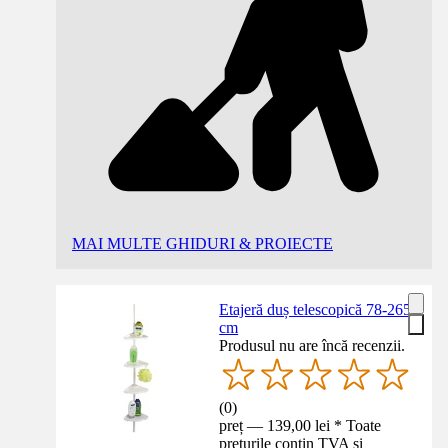
MAI MULTE GHIDURI & PROIECTE
Etajeră duș telescopică 78-265
cm
Produsul nu are încă recenzii.
(
0
)
preț — 139,00 lei * Toate
prețurile conțin TVA și