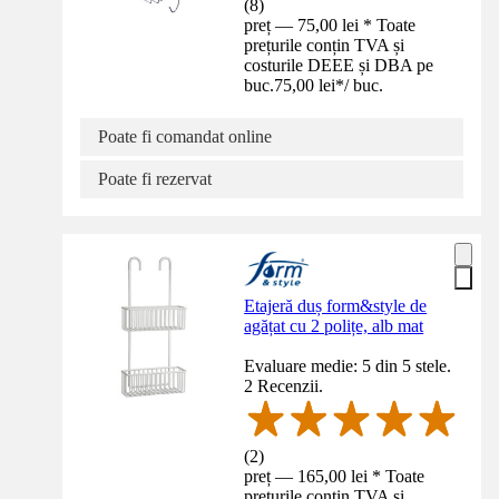
(
8
)
preț — 75,00 lei * Toate
prețurile conțin TVA și
costurile DEEE și DBA pe
buc.
75,00 lei
*
/
buc.
Poate fi comandat online
Poate fi rezervat
Etajeră duș form&style de
agățat cu 2 polițe, alb mat
Evaluare medie: 5 din 5 stele.
2 Recenzii.
(
2
)
preț — 165,00 lei * Toate
prețurile conțin TVA și