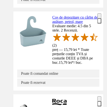
Coș de depozitare cu cârlig de
agățare, petrol, mare
Evaluare medie: 4.5 din 5
stele. 2 Recenzii.
(
2
)
preț — 15,79 lei * Toate
prețurile conțin TVA și
costurile DEEE și DBA pe
buc.
15,79 lei
*
/
buc.
Poate fi comandat online
Poate fi rezervat