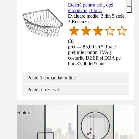
Etajeră pentru colț, oțel
inoxidabil, 1 buc.
Evaluare medie: 3 din 5 stele.
3 Recenzii.
(
3
)
preț — 85,00 lei * Toate
prețurile conțin TVA și
costurile DEEE și DBA pe
buc.
85,00 lei
*
/
buc.
Poate fi comandat online
Poate fi rezervat
Sfaturi