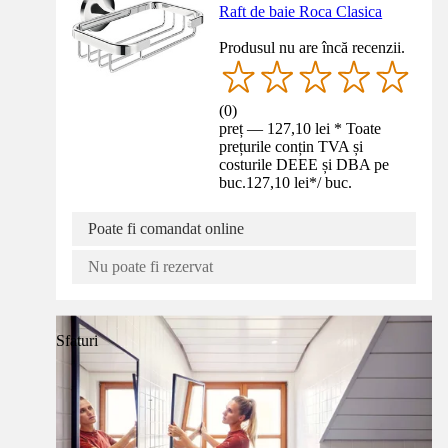
Raft de baie Roca Clasica
Produsul nu are încă recenzii.
(
0
)
preț — 127,10 lei * Toate
prețurile conțin TVA și
costurile DEEE și DBA pe
buc.
127,10 lei
*
/
buc.
Poate fi comandat online
Nu poate fi rezervat
Sfaturi