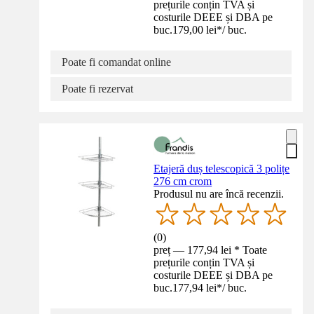
prețurile conțin TVA și
costurile DEEE și DBA pe
buc.
179,00 lei
*
/
buc.
Poate fi comandat online
Poate fi rezervat
Etajeră duș telescopică 3 polițe
276 cm crom
Produsul nu are încă recenzii.
(
0
)
preț — 177,94 lei * Toate
prețurile conțin TVA și
costurile DEEE și DBA pe
buc.
177,94 lei
*
/
buc.