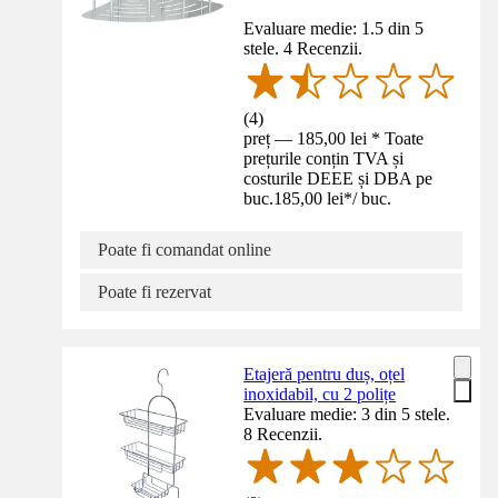
Evaluare medie: 1.5 din 5
stele. 4 Recenzii.
(
4
)
preț — 185,00 lei * Toate
prețurile conțin TVA și
costurile DEEE și DBA pe
buc.
185,00 lei
*
/
buc.
Poate fi comandat online
Poate fi rezervat
Etajeră pentru duș, oțel
inoxidabil, cu 2 polițe
Evaluare medie: 3 din 5 stele.
8 Recenzii.