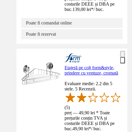
costurile DEEE și DBA pe
buc.
139,00 lei
*
/
buc.
Poate fi comandat online
Poate fi rezervat
Etajeră pe colț form&style,
prindere cu ventuze, cromată
Evaluare medie: 2.2 din 5
stele. 5 Recenzii.
(
5
)
preț — 49,90 lei * Toate
prețurile conțin TVA și
costurile DEEE și DBA pe
buc.
49,90 lei
*
/
buc.