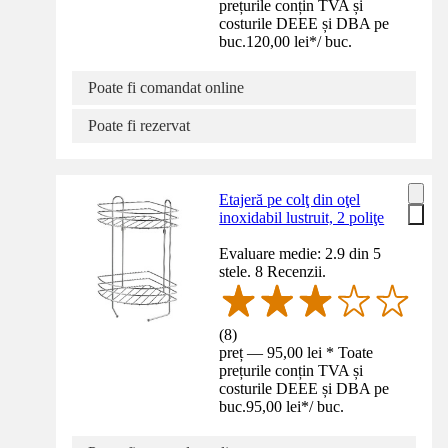
prețurile conțin TVA și
costurile DEEE și DBA pe
buc.
120,00 lei
*
/
buc.
Poate fi comandat online
Poate fi rezervat
Etajeră pe colţ din oţel
inoxidabil lustruit, 2 poliţe
Evaluare medie: 2.9 din 5
stele. 8 Recenzii.
(
8
)
preț — 95,00 lei * Toate
prețurile conțin TVA și
costurile DEEE și DBA pe
buc.
95,00 lei
*
/
buc.