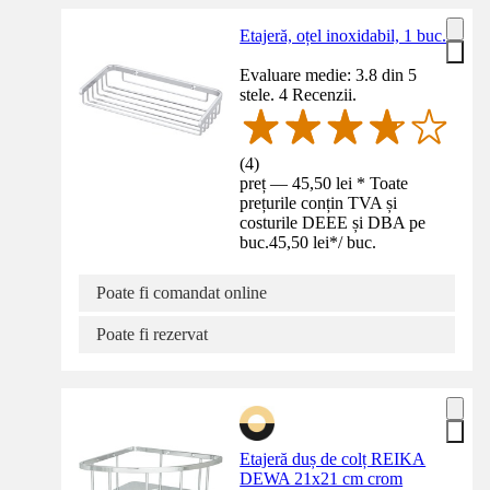
Etajeră, oțel inoxidabil, 1 buc.
Evaluare medie: 3.8 din 5
stele. 4 Recenzii.
(
4
)
preț — 45,50 lei * Toate
prețurile conțin TVA și
costurile DEEE și DBA pe
buc.
45,50 lei
*
/
buc.
Poate fi comandat online
Poate fi rezervat
Etajeră duș de colț REIKA
DEWA 21x21 cm crom