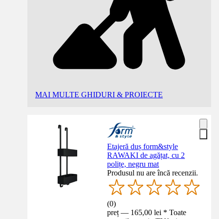
MAI MULTE GHIDURI & PROIECTE
Etajeră duș form&style
RAWAKI de agățat, cu 2
polițe, negru mat
Produsul nu are încă recenzii.
(
0
)
preț — 165,00 lei * Toate