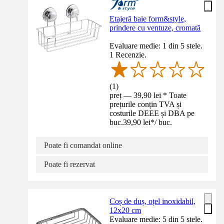
Etajeră baie form&style,
prindere cu ventuze, cromată
Evaluare medie: 1 din 5 stele.
1 Recenzie.
(
1
)
preț — 39,90 lei * Toate
prețurile conțin TVA și
costurile DEEE și DBA pe
buc.
39,90 lei
*
/
buc.
Poate fi comandat online
Poate fi rezervat
Coș de duș, oțel inoxidabil,
12x20 cm
Evaluare medie: 5 din 5 stele.