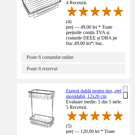
4 Recenzii.
(
4
)
preț — 49,00 lei * Toate
prețurile conțin TVA și
costurile DEEE și DBA pe
buc.
49,00 lei
*
/
buc.
Poate fi comandat online
Poate fi rezervat
Etajeră dublă pentru duș, oțel
inoxidabil, 12x20 cm
Evaluare medie: 5 din 5 stele.
5 Recenzii.
(
5
)
preț — 120,00 lei * Toate