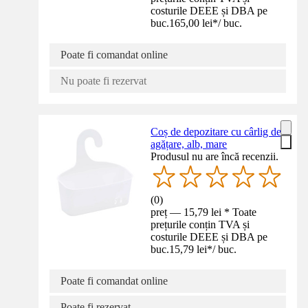
costurile DEEE și DBA pe
buc.
165,00 lei
*
/
buc.
Poate fi comandat online
Nu poate fi rezervat
Coș de depozitare cu cârlig de
agățare, alb, mare
Produsul nu are încă recenzii.
(
0
)
preț — 15,79 lei * Toate
prețurile conțin TVA și
costurile DEEE și DBA pe
buc.
15,79 lei
*
/
buc.
Poate fi comandat online
Poate fi rezervat