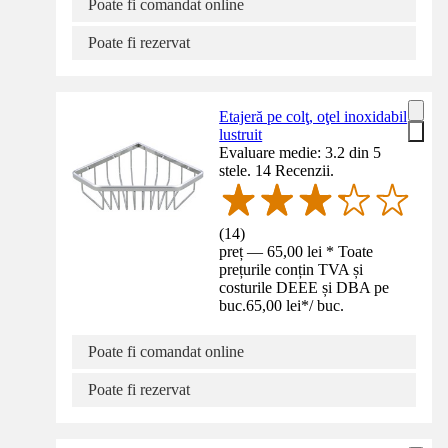
Poate fi comandat online
Poate fi rezervat
Etajeră pe colţ, oţel inoxidabil
lustruit
Evaluare medie: 3.2 din 5
stele. 14 Recenzii.
(
14
)
preț — 65,00 lei * Toate
prețurile conțin TVA și
costurile DEEE și DBA pe
buc.
65,00 lei
*
/
buc.
Poate fi comandat online
Poate fi rezervat