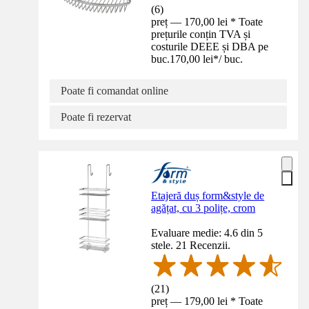
(
6
)
preț — 170,00 lei * Toate
prețurile conțin TVA și
costurile DEEE și DBA pe
buc.
170,00 lei
*
/
buc.
Poate fi comandat online
Poate fi rezervat
Etajeră duș form&style de
agățat, cu 3 polițe, crom
Evaluare medie: 4.6 din 5
stele. 21 Recenzii.
(
21
)
preț — 179,00 lei * Toate