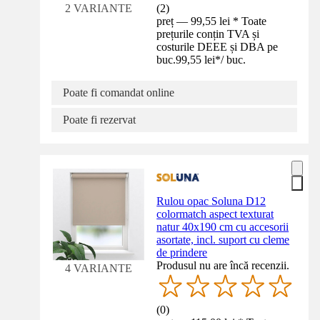
(
2
)
2 VARIANTE
preț — 99,55 lei * Toate
prețurile conțin TVA și
costurile DEEE și DBA pe
buc.
99,55 lei
*
/
buc.
Poate fi comandat online
Poate fi rezervat
Rulou opac Soluna D12
colormatch aspect texturat
natur 40x190 cm cu accesorii
asortate, incl. suport cu cleme
de prindere
Produsul nu are încă recenzii.
4 VARIANTE
(
0
)