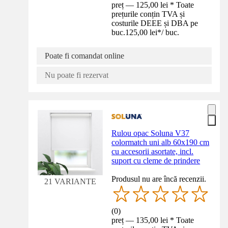
preț — 125,00 lei * Toate
prețurile conțin TVA și
costurile DEEE și DBA pe
buc.
125,00 lei
*
/
buc.
Poate fi comandat online
Nu poate fi rezervat
Rulou opac Soluna V37
colormatch uni alb 60x190 cm
cu accesorii asortate, incl.
suport cu cleme de prindere
Produsul nu are încă recenzii.
21 VARIANTE
(
0
)
preț — 135,00 lei * Toate