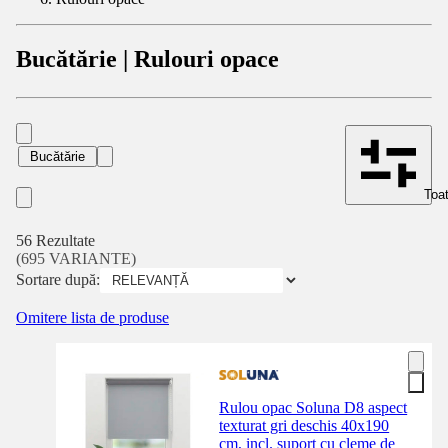
Bucătărie | Rulouri opace
Bucătărie
Toat
56 Rezultate
(695 VARIANTE)
Sortare după:
Omitere lista de produse
Rulou opac Soluna D8 aspect
texturat gri deschis 40x190
cm, incl. suport cu cleme de