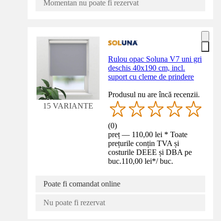
Momentan nu poate fi rezervat
Rulou opac Soluna V7 uni gri
deschis 40x190 cm, incl.
suport cu cleme de prindere
Produsul nu are încă recenzii.
15 VARIANTE
(
0
)
preț — 110,00 lei * Toate
prețurile conțin TVA și
costurile DEEE și DBA pe
buc.
110,00 lei
*
/
buc.
Poate fi comandat online
Nu poate fi rezervat