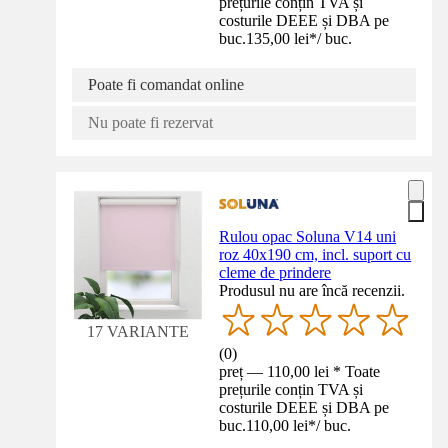
prețurile conțin TVA și
costurile DEEE și DBA pe
buc.
135,00 lei
*
/
buc.
Poate fi comandat online
Nu poate fi rezervat
Rulou opac Soluna V14 uni
roz 40x190 cm, incl. suport cu
cleme de prindere
Produsul nu are încă recenzii.
17 VARIANTE
(
0
)
preț — 110,00 lei * Toate
prețurile conțin TVA și
costurile DEEE și DBA pe
buc.
110,00 lei
*
/
buc.