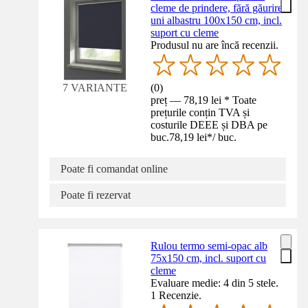
cleme de prindere, fără găurire,
uni albastru 100x150 cm, incl.
suport cu cleme
Produsul nu are încă recenzii.
(
0
)
7 VARIANTE
preț — 78,19 lei * Toate
prețurile conțin TVA și
costurile DEEE și DBA pe
buc.
78,19 lei
*
/
buc.
Poate fi comandat online
Poate fi rezervat
Rulou termo semi-opac alb
75x150 cm, incl. suport cu
cleme
Evaluare medie: 4 din 5 stele.
1 Recenzie.