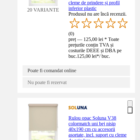
cleme de prindere și profil
inferior plastic
20 VARIANTE
Produsul nu are încă recenzii.
(
0
)
preț — 125,00 lei * Toate
prețurile conțin TVA și
costurile DEEE și DBA pe
buc.
125,00 lei
*
/
buc.
Poate fi comandat online
Nu poate fi rezervat
Rulou opac Soluna V38
colormatch uni bej nisip
40x190 cm cu accesorii
asortate, incl. suport cu cleme