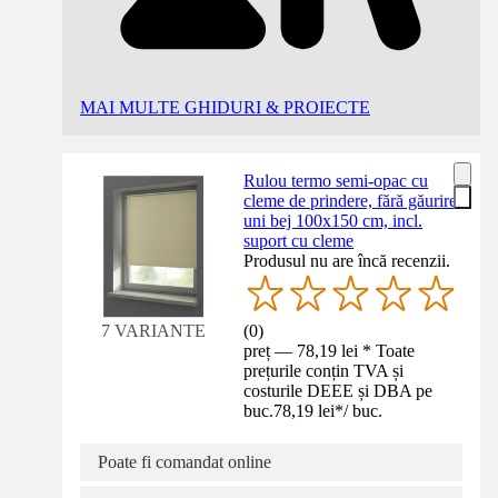
MAI MULTE GHIDURI & PROIECTE
Rulou termo semi-opac cu
cleme de prindere, fără găurire,
uni bej 100x150 cm, incl.
suport cu cleme
Produsul nu are încă recenzii.
(
0
)
7 VARIANTE
preț — 78,19 lei * Toate
prețurile conțin TVA și
costurile DEEE și DBA pe
buc.
78,19 lei
*
/
buc.
Poate fi comandat online