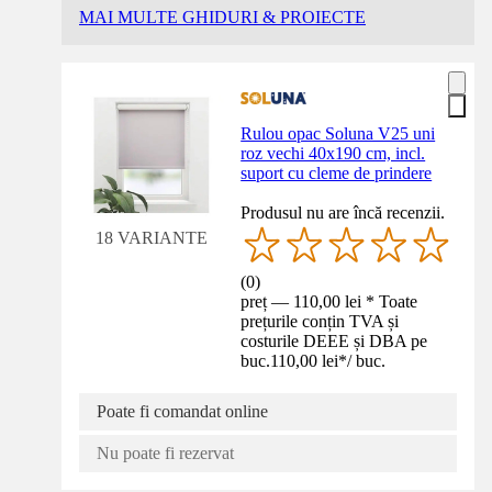
MAI MULTE GHIDURI & PROIECTE
Rulou opac Soluna V25 uni
roz vechi 40x190 cm, incl.
suport cu cleme de prindere
Produsul nu are încă recenzii.
18 VARIANTE
(
0
)
preț — 110,00 lei * Toate
prețurile conțin TVA și
costurile DEEE și DBA pe
buc.
110,00 lei
*
/
buc.
Poate fi comandat online
Nu poate fi rezervat