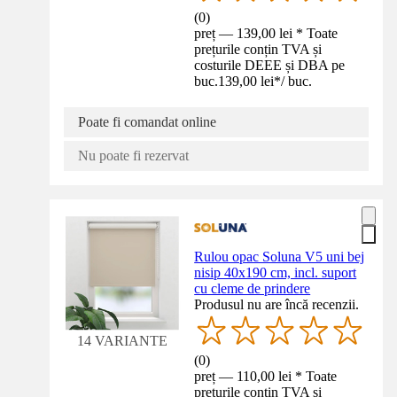
(
0
)
preț — 139,00 lei * Toate
prețurile conțin TVA și
costurile DEEE și DBA pe
buc.
139,00 lei
*
/
buc.
Poate fi comandat online
Nu poate fi rezervat
Rulou opac Soluna V5 uni bej
nisip 40x190 cm, incl. suport
cu cleme de prindere
Produsul nu are încă recenzii.
14 VARIANTE
(
0
)
preț — 110,00 lei * Toate
prețurile conțin TVA și