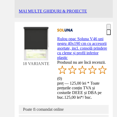
MAI MULTE GHIDURI & PROIECTE
Rulou opac Soluna V46 uni
negru 40x190 cm cu accesorii
asortate, incl. consolă prindere
cu cleme și profil inferior
plastic
Produsul nu are încă recenzii.
18 VARIANTE
(
0
)
preț — 125,00 lei * Toate
prețurile conțin TVA și
costurile DEEE și DBA pe
buc.
125,00 lei
*
/
buc.
Poate fi comandat online