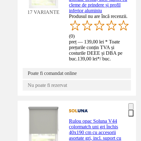
cleme de prindere și profil
inferior aluminiu
17 VARIANTE
Produsul nu are încă recenzii.
(
0
)
preț — 139,00 lei * Toate
prețurile conțin TVA și
costurile DEEE și DBA pe
buc.
139,00 lei
*
/
buc.
Poate fi comandat online
Nu poate fi rezervat
Rulou opac Soluna V44
colormatch uni gri închis
40x190 cm cu accesorii
asortate gri, incl. suport cu