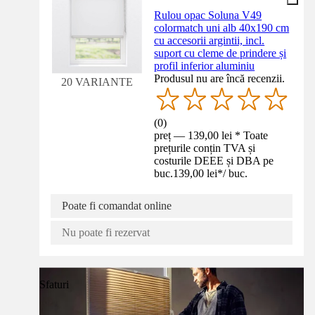
Rulou opac Soluna V49
colormatch uni alb 40x190 cm
cu accesorii argintii, incl.
suport cu cleme de prindere și
profil inferior aluminiu
Produsul nu are încă recenzii.
20 VARIANTE
(
0
)
preț — 139,00 lei * Toate
prețurile conțin TVA și
costurile DEEE și DBA pe
buc.
139,00 lei
*
/
buc.
Poate fi comandat online
Nu poate fi rezervat
Sfaturi