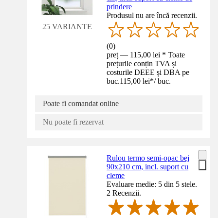
prindere
Produsul nu are încă recenzii.
25 VARIANTE
(
0
)
preț — 115,00 lei * Toate
prețurile conțin TVA și
costurile DEEE și DBA pe
buc.
115,00 lei
*
/
buc.
Poate fi comandat online
Nu poate fi rezervat
Rulou termo semi-opac bej
90x210 cm, incl. suport cu
cleme
Evaluare medie: 5 din 5 stele.
2 Recenzii.