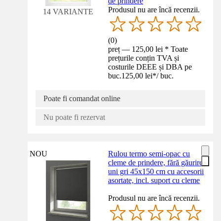
de prindere
Produsul nu are încă recenzii.
14 VARIANTE
(
0
)
preț — 125,00 lei * Toate
prețurile conțin TVA și
costurile DEEE și DBA pe
buc.
125,00 lei
*
/
buc.
Poate fi comandat online
Nu poate fi rezervat
NOU
Rulou termo semi-opac cu
cleme de prindere, fără găurire,
uni gri 45x150 cm cu accesorii
asortate, incl. suport cu cleme
Produsul nu are încă recenzii.