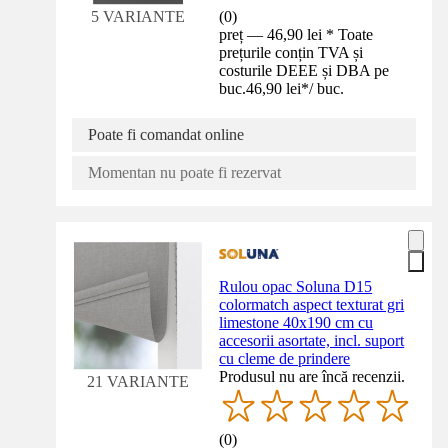
(
0
)
5 VARIANTE
preț — 46,90 lei * Toate
prețurile conțin TVA și
costurile DEEE și DBA pe
buc.
46,90 lei
*
/
buc.
Poate fi comandat online
Momentan nu poate fi rezervat
Rulou opac Soluna D15
colormatch aspect texturat gri
limestone 40x190 cm cu
accesorii asortate, incl. suport
cu cleme de prindere
Produsul nu are încă recenzii.
21 VARIANTE
(
0
)