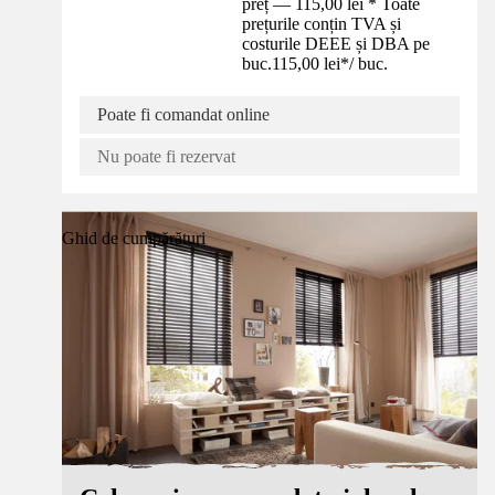
preț — 115,00 lei * Toate
prețurile conțin TVA și
costurile DEEE și DBA pe
buc.
115,00 lei
*
/
buc.
Poate fi comandat online
Nu poate fi rezervat
Ghid de cumpărături