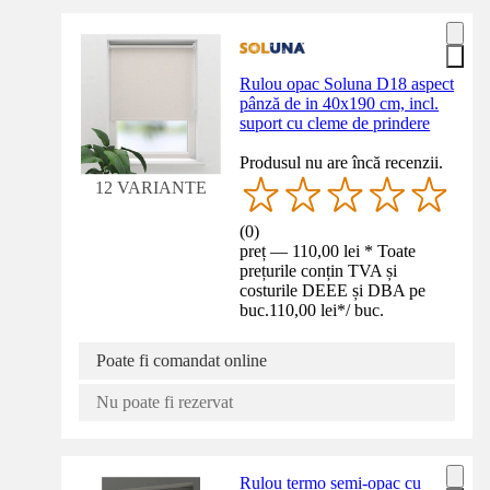
Rulou opac Soluna D18 aspect
pânză de in 40x190 cm, incl.
suport cu cleme de prindere
Produsul nu are încă recenzii.
12 VARIANTE
(
0
)
preț — 110,00 lei * Toate
prețurile conțin TVA și
costurile DEEE și DBA pe
buc.
110,00 lei
*
/
buc.
Poate fi comandat online
Nu poate fi rezervat
Rulou termo semi-opac cu