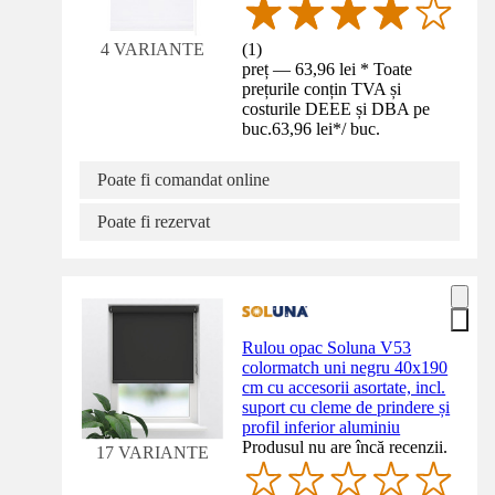
(
1
)
4 VARIANTE
preț — 63,96 lei * Toate
prețurile conțin TVA și
costurile DEEE și DBA pe
buc.
63,96 lei
*
/
buc.
Poate fi comandat online
Poate fi rezervat
Rulou opac Soluna V53
colormatch uni negru 40x190
cm cu accesorii asortate, incl.
suport cu cleme de prindere și
profil inferior aluminiu
Produsul nu are încă recenzii.
17 VARIANTE