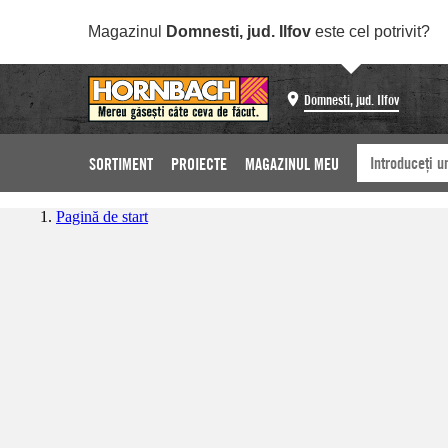
Magazinul
Domnesti, jud. Ilfov
este cel potrivit?
Domnesti, jud. Ilfov
SORTIMENT
PROIECTE
MAGAZINUL MEU
Pagină de start