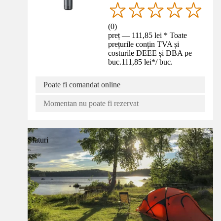
(
0
)
preț — 111,85 lei * Toate
prețurile conțin TVA și
costurile DEEE și DBA pe
buc.
111,85 lei
*
/
buc.
Poate fi comandat online
Momentan nu poate fi rezervat
Sfaturi