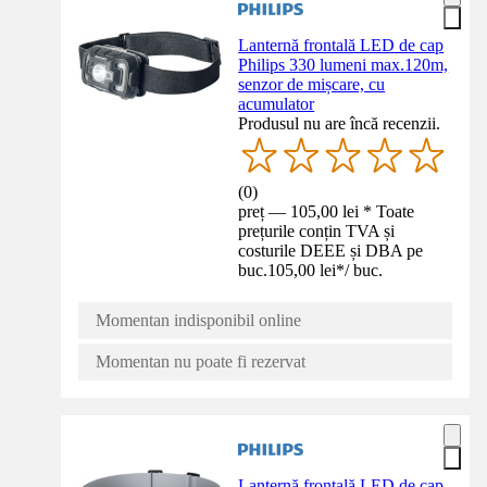
Lanternă frontală LED de cap
Philips 330 lumeni max.120m,
senzor de mișcare, cu
acumulator
Produsul nu are încă recenzii.
(
0
)
preț — 105,00 lei * Toate
prețurile conțin TVA și
costurile DEEE și DBA pe
buc.
105,00 lei
*
/
buc.
Momentan indisponibil online
Momentan nu poate fi rezervat
Lanternă frontală LED de cap