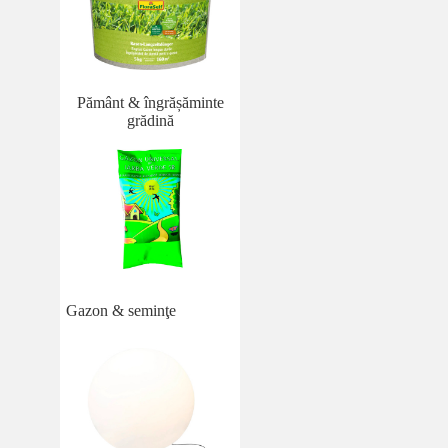
Pământ & îngrășăminte
grădină
Gazon & seminţe