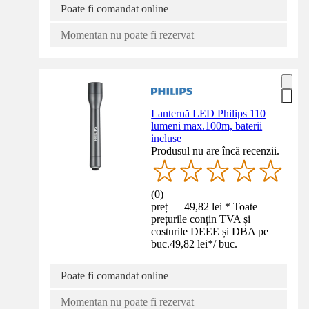
Poate fi comandat online
Momentan nu poate fi rezervat
Lanternă LED Philips 110
lumeni max.100m, baterii
incluse
Produsul nu are încă recenzii.
(
0
)
preț — 49,82 lei * Toate
prețurile conțin TVA și
costurile DEEE și DBA pe
buc.
49,82 lei
*
/
buc.
Poate fi comandat online
Momentan nu poate fi rezervat