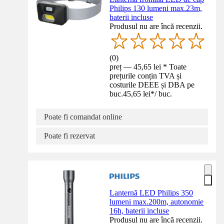
Philips 130 lumeni max.23m,
baterii incluse
Produsul nu are încă recenzii.
(
0
)
preț — 45,65 lei * Toate
prețurile conțin TVA și
costurile DEEE și DBA pe
buc.
45,65 lei
*
/
buc.
Poate fi comandat online
Poate fi rezervat
Lanternă LED Philips 350
lumeni max.200m, autonomie
16h, baterii incluse
Produsul nu are încă recenzii.