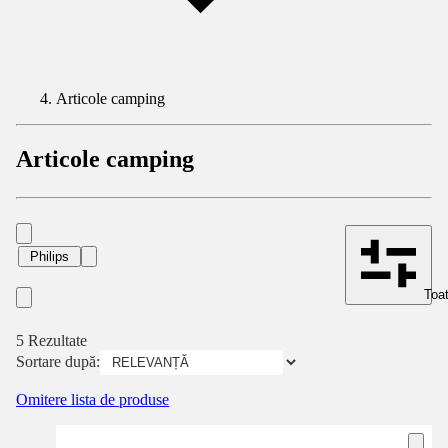
Articole camping
Articole camping
Philips
Toat
5 Rezultate
Sortare după:
Omitere lista de produse