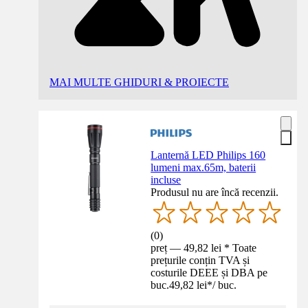
MAI MULTE GHIDURI & PROIECTE
Lanternă LED Philips 160
lumeni max.65m, baterii
incluse
Produsul nu are încă recenzii.
(
0
)
preț — 49,82 lei * Toate
prețurile conțin TVA și
costurile DEEE și DBA pe
buc.
49,82 lei
*
/
buc.