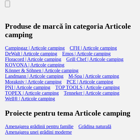
Produse de marcă în categoria Articole
camping
Campingaz | Articole camping
CFH | Articole camping
DeWalt | Articole camping
Emos | Articole camping
Floracord | Articole camping
Grill Chef | Articole camping
KOVONA | Articole camping
Könner & Söhnen | Articole camping
Landmann | Articole camping
M-Spa | Articole camping
Morakniv | Articole camping
PCE | Articole camping
PNI | Articole camping
TOP TOOLS | Articole camping
TOPEX | Articole camping
Tenneker | Articole camping
Well® | Articole camping
Proiecte pentru tema Articole camping
Amenajarea grădinii pentru familie
Grădina naturală
Amenajarea unei grădini moderne