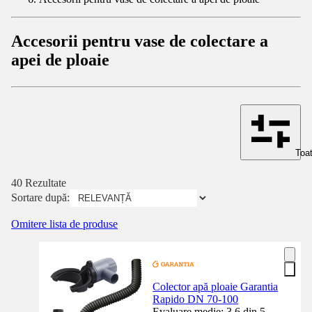
Accesorii pentru vase de colectare a
apei de ploaie
Toat
40 Rezultate
Sortare după:
Omitere lista de produse
Colector apă ploaie Garantia
Rapido DN 70-100
Evaluare medie: 3.6 din 5