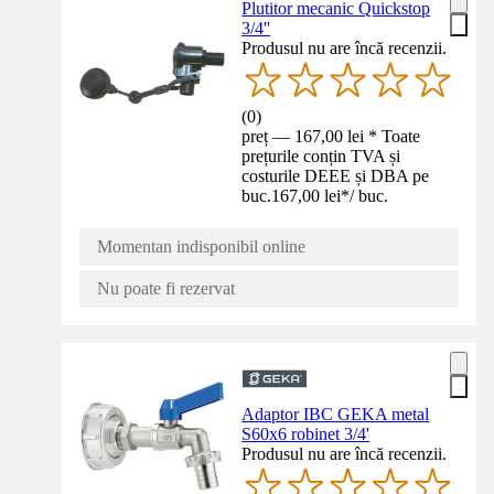
Plutitor mecanic Quickstop
3/4''
Produsul nu are încă recenzii.
(
0
)
preț — 167,00 lei * Toate
prețurile conțin TVA și
costurile DEEE și DBA pe
buc.
167,00 lei
*
/
buc.
Momentan indisponibil online
Nu poate fi rezervat
Adaptor IBC GEKA metal
S60x6 robinet 3/4'
Produsul nu are încă recenzii.