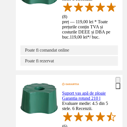
(
8
)
preț — 119,00 lei * Toate
prețurile conțin TVA și
costurile DEEE și DBA pe
buc.
119,00 lei
*
/
buc.
Poate fi comandat online
Poate fi rezervat
Suport vas apă de ploaie
Garantia rotund 210 l
Evaluare medie: 4.5 din 5
stele. 6 Recenzii.
(
6
)