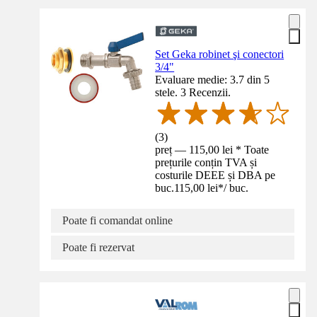
Set Geka robinet şi conectori
3/4"
Evaluare medie: 3.7 din 5
stele. 3 Recenzii.
(
3
)
preț — 115,00 lei * Toate
prețurile conțin TVA și
costurile DEEE și DBA pe
buc.
115,00 lei
*
/
buc.
Poate fi comandat online
Poate fi rezervat