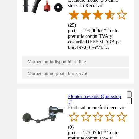
stele. 25 Recenzii.
(
25
)
preț — 199,00 lei * Toate
prețurile conțin TVA și
costurile DEEE și DBA pe
buc.
199,00 lei
*
/
buc.
Momentan indisponibil online
Momentan nu poate fi rezervat
Plutitor mecanic Quickstop
1''
Produsul nu are încă recenzii.
(
0
)
preț — 125,07 lei * Toate
prețurile conțin TVA și