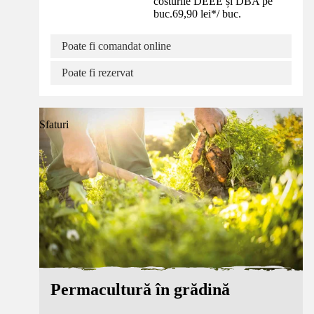
costurile DEEE și DBA pe
buc.
69,90 lei
*
/
buc.
Poate fi comandat online
Poate fi rezervat
Sfaturi
Permacultură în grădină