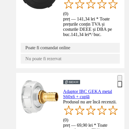
(
0
)
preț — 141,34 lei * Toate
prețurile conțin TVA și
costurile DEEE și DBA pe
buc.
141,34 lei
*
/
buc.
Poate fi comandat online
Nu poate fi rezervat
Adaptor IBC GEKA metal
S60x6 + cuplă
Produsul nu are încă recenzii.
(
0
)
preț — 69,90 lei * Toate