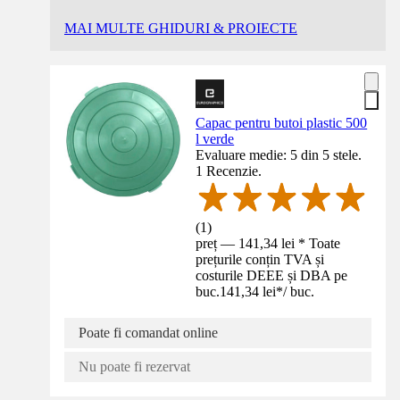
MAI MULTE GHIDURI & PROIECTE
Capac pentru butoi plastic 500
l verde
Evaluare medie: 5 din 5 stele.
1 Recenzie.
(
1
)
preț — 141,34 lei * Toate
prețurile conțin TVA și
costurile DEEE și DBA pe
buc.
141,34 lei
*
/
buc.
Poate fi comandat online
Nu poate fi rezervat