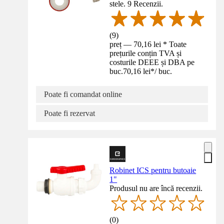
stele. 9 Recenzii.
(
9
)
preț — 70,16 lei * Toate
prețurile conțin TVA și
costurile DEEE și DBA pe
buc.
70,16 lei
*
/
buc.
Poate fi comandat online
Poate fi rezervat
Robinet ICS pentru butoaie
1"
Produsul nu are încă recenzii.
(
0
)