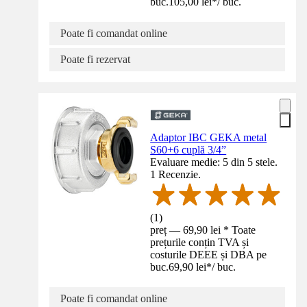
buc.
105,00 lei
*
/
buc.
Poate fi comandat online
Poate fi rezervat
Adaptor IBC GEKA metal
S60+6 cuplă 3/4”
Evaluare medie: 5 din 5 stele.
1 Recenzie.
(
1
)
preț — 69,90 lei * Toate
prețurile conțin TVA și
costurile DEEE și DBA pe
buc.
69,90 lei
*
/
buc.
Poate fi comandat online