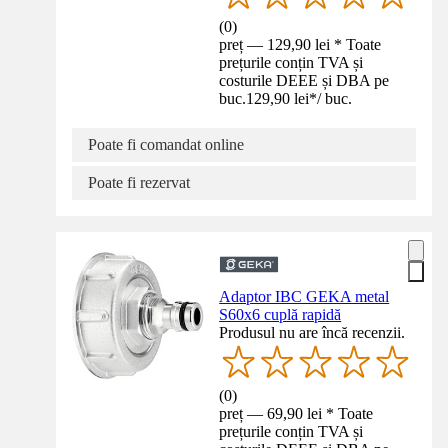
(
0
)
preț — 129,90 lei * Toate
prețurile conțin TVA și
costurile DEEE și DBA pe
buc.
129,90 lei
*
/
buc.
Poate fi comandat online
Poate fi rezervat
Adaptor IBC GEKA metal
S60x6 cuplă rapidă
Produsul nu are încă recenzii.
(
0
)
preț — 69,90 lei * Toate
prețurile conțin TVA și