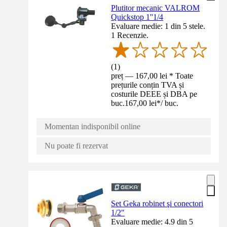
Plutitor mecanic VALROM
Quickstop 1''1/4
Evaluare medie: 1 din 5 stele.
1 Recenzie.
(
1
)
preț — 167,00 lei * Toate
prețurile conțin TVA și
costurile DEEE și DBA pe
buc.
167,00 lei
*
/
buc.
Momentan indisponibil online
Nu poate fi rezervat
Set Geka robinet şi conectori
1/2"
Evaluare medie: 4.9 din 5