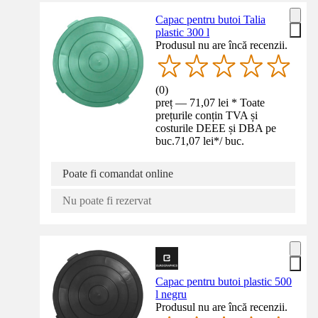
Capac pentru butoi Talia
plastic 300 l
Produsul nu are încă recenzii.
(
0
)
preț — 71,07 lei * Toate
prețurile conțin TVA și
costurile DEEE și DBA pe
buc.
71,07 lei
*
/
buc.
Poate fi comandat online
Nu poate fi rezervat
Capac pentru butoi plastic 500
l negru
Produsul nu are încă recenzii.