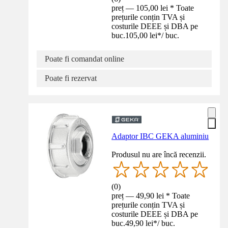
preț — 105,00 lei * Toate
prețurile conțin TVA și
costurile DEEE și DBA pe
buc.
105,00 lei
*
/
buc.
Poate fi comandat online
Poate fi rezervat
Adaptor IBC GEKA aluminiu
Produsul nu are încă recenzii.
(
0
)
preț — 49,90 lei * Toate
prețurile conțin TVA și
costurile DEEE și DBA pe
buc.
49,90 lei
*
/
buc.