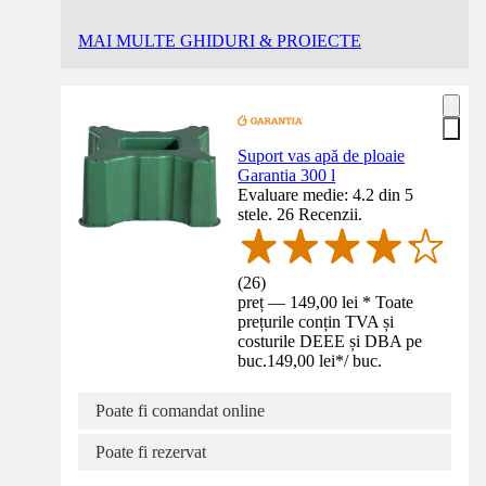
MAI MULTE GHIDURI & PROIECTE
Suport vas apă de ploaie
Garantia 300 l
Evaluare medie: 4.2 din 5
stele. 26 Recenzii.
(
26
)
preț — 149,00 lei * Toate
prețurile conțin TVA și
costurile DEEE și DBA pe
buc.
149,00 lei
*
/
buc.
Poate fi comandat online
Poate fi rezervat