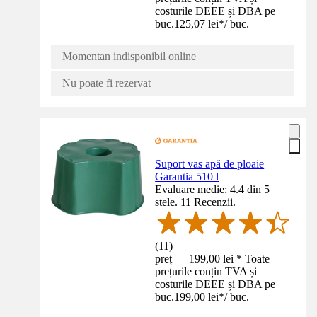
costurile DEEE și DBA pe
buc.
125,07 lei
*
/
buc.
Momentan indisponibil online
Nu poate fi rezervat
Suport vas apă de ploaie
Garantia 510 l
Evaluare medie: 4.4 din 5
stele. 11 Recenzii.
(
11
)
preț — 199,00 lei * Toate
prețurile conțin TVA și
costurile DEEE și DBA pe
buc.
199,00 lei
*
/
buc.