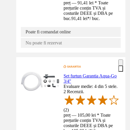
preț — 91,41 lei * Toate
prețurile conțin TVA și
costurile DEEE și DBA pe
buc.
91,41 lei
*
/
buc.
Poate fi comandat online
Nu poate fi rezervat
Set furtun Garantia Aqua-Go
3/4''
Evaluare medie: 4 din 5 stele.
2 Recenzii.
(
2
)
preț — 105,00 lei * Toate
prețurile conțin TVA și
costurile DEEE și DBA pe