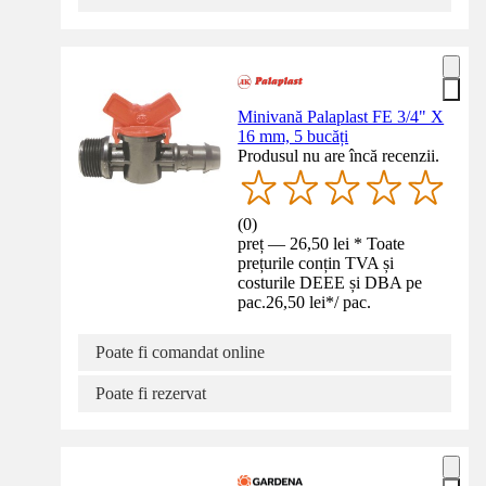
Minivană Palaplast FE 3/4" X
16 mm, 5 bucăți
Produsul nu are încă recenzii.
(
0
)
preț — 26,50 lei * Toate
prețurile conțin TVA și
costurile DEEE și DBA pe
pac.
26,50 lei
*
/
pac.
Poate fi comandat online
Poate fi rezervat