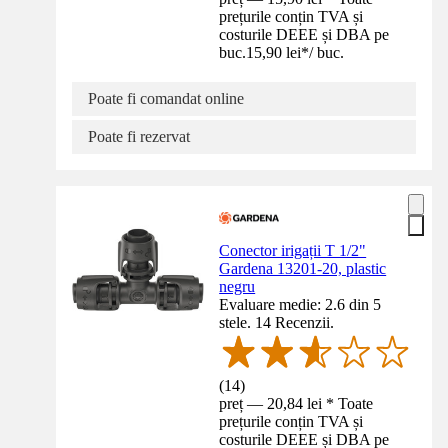
prețurile conțin TVA și
costurile DEEE și DBA pe
buc.
15,90 lei
*
/
buc.
Poate fi comandat online
Poate fi rezervat
Conector irigații T 1/2"
Gardena 13201-20, plastic
negru
Evaluare medie: 2.6 din 5
stele. 14 Recenzii.
(
14
)
preț — 20,84 lei * Toate
prețurile conțin TVA și
costurile DEEE și DBA pe