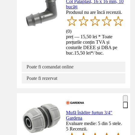
Cot Palaplast, 16 x 16 mm, 10
bucăți
Produsul nu are încă recenzii.
(
0
)
preț — 15,50 lei * Toate
prețurile conțin TVA și
costurile DEEE și DBA pe
buc.
15,50 lei
*
/
buc.
Poate fi comandat online
Poate fi rezervat
Mufă înădire furtun 3/4"
Gardena
Evaluare medie: 5 din 5 stele.
5 Recenzii.