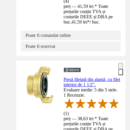
(
4
)
preț — 41,59 lei * Toate
prețurile conțin TVA și
costurile DEEE și DBA pe
buc.
41,59 lei
*
/
buc.
Poate fi comandat online
Poate fi rezervat
Piesă filetată din alamă, cu filet
interior de 1 1/2".
Evaluare medie: 5 din 5 stele.
1 Recenzie.
(
1
)
preț — 38,63 lei * Toate
prețurile conțin TVA și
costurile DEEE și DBA pe