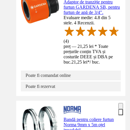
Adaptor de tranziție pentru
furtun GARDENA SB, pentru
furtun de apă de 3/4".
Evaluare medie: 4.8 din 5
stele. 4 Recenzii.
(
4
)
preț — 21,25 lei * Toate
prețurile conțin TVA și
costurile DEEE și DBA pe
buc.
21,25 lei
*
/
buc.
Poate fi comandat online
Poate fi rezervat
Bandă pentru coliere furtun
Norma 9mm x 5m oțel
inxodabil