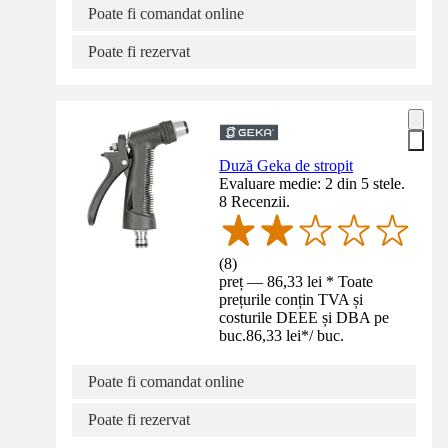
Poate fi comandat online
Poate fi rezervat
Duză Geka de stropit
Evaluare medie: 2 din 5 stele.
8 Recenzii.
(
8
)
preț — 86,33 lei * Toate
prețurile conțin TVA și
costurile DEEE și DBA pe
buc.
86,33 lei
*
/
buc.
Poate fi comandat online
Poate fi rezervat