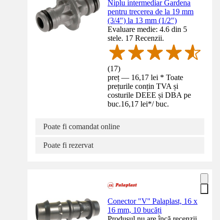
Niplu intermediar Gardena
pentru trecerea de la 19 mm
(3/4") la 13 mm (1/2")
Evaluare medie: 4.6 din 5
stele. 17 Recenzii.
(
17
)
preț — 16,17 lei * Toate
prețurile conțin TVA și
costurile DEEE și DBA pe
buc.
16,17 lei
*
/
buc.
Poate fi comandat online
Poate fi rezervat
Conector "V'' Palaplast, 16 x
16 mm, 10 bucăți
Produsul nu are încă recenzii.