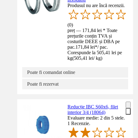
Produsul nu are încă recenzii.
(
0
)
preț — 171,84 lei * Toate
prețurile conțin TVA și
costurile DEEE și DBA pe
pac.
171,84 lei
*
/
pac.
Corespunde la 505,41 lei pe
kg
(
505,41 lei
/
kg
)
Poate fi comandat online
Poate fi rezervat
Reducție IBC S60x6, filet
interior 3/4 (18064)
Evaluare medie: 2 din 5 stele.
1 Recenzie.