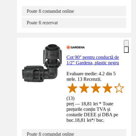
Poate fi comandat online
Poate fi rezervat
Cot 90° pentru conductă de
1/2" Gardena, plastic negru
Evaluare medie: 4.2 din 5
stele. 13 Recenzii.
(
13
)
preț — 18,81 lei * Toate
prețurile conțin TVA și
costurile DEEE și DBA pe
buc.
18,81 lei
*
/
buc.
Poate fi comandat online