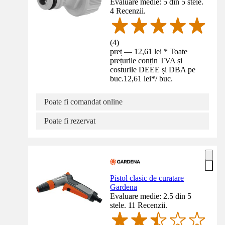
Evaluare medie: 5 din 5 stele.
4 Recenzii.
(
4
)
preț — 12,61 lei * Toate
prețurile conțin TVA și
costurile DEEE și DBA pe
buc.
12,61 lei
*
/
buc.
Poate fi comandat online
Poate fi rezervat
Pistol clasic de curatare
Gardena
Evaluare medie: 2.5 din 5
stele. 11 Recenzii.