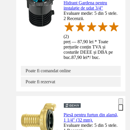
Hidrant Gardena pentru
instalație de udat 3/4"
Evaluare medie: 5 din 5 stele.
2 Recenzii.
(
2
)
preț — 87,90 lei * Toate
prețurile conțin TVA și
costurile DEEE și DBA pe
buc.
87,90 lei
*
/
buc.
Poate fi comandat online
Poate fi rezervat
Piesă pentru furtun din alamă,
1 1/4" (32 mm).
Evaluare medie: 5 din 5 stele.