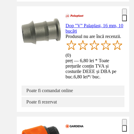
Dop "V'' Palaplast, 16 mm, 10
bucăți
Produsul nu are încă recenzii.
(
0
)
preț — 6,80 lei * Toate
prețurile conțin TVA și
costurile DEEE și DBA pe
buc.
6,80 lei
*
/
buc.
Poate fi comandat online
Poate fi rezervat