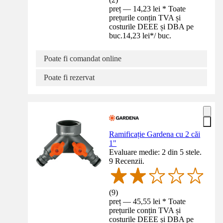
preț — 14,23 lei * Toate
prețurile conțin TVA și
costurile DEEE și DBA pe
buc.
14,23 lei
*
/
buc.
Poate fi comandat online
Poate fi rezervat
Ramificație Gardena cu 2 căi
1"
Evaluare medie: 2 din 5 stele.
9 Recenzii.
(
9
)
preț — 45,55 lei * Toate
prețurile conțin TVA și
costurile DEEE și DBA pe