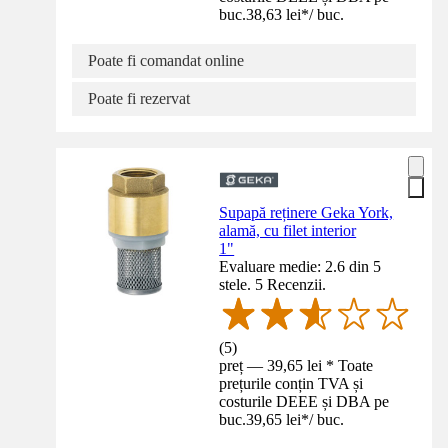
buc.
38,63 lei
*
/
buc.
Poate fi comandat online
Poate fi rezervat
Supapă reținere Geka York,
alamă, cu filet interior
1"
Evaluare medie: 2.6 din 5
stele. 5 Recenzii.
(
5
)
preț — 39,65 lei * Toate
prețurile conțin TVA și
costurile DEEE și DBA pe
buc.
39,65 lei
*
/
buc.