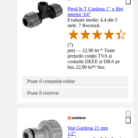
Piesă în T Gardena 1" x filet
interior 3/4"
Evaluare medie: 4.4 din 5
stele. 7 Recenzii.
(
7
)
preț — 22,90 lei * Toate
prețurile conțin TVA și
costurile DEEE și DBA pe
buc.
22,90 lei
*
/
buc.
Poate fi comandat online
Poate fi rezervat
Ștuț Gardena 21 mm
1/2"