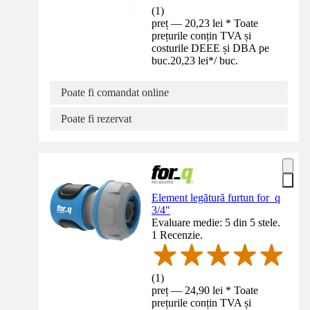
(
1
)
preț — 20,23 lei * Toate
prețurile conțin TVA și
costurile DEEE și DBA pe
buc.
20,23 lei
*
/
buc.
Poate fi comandat online
Poate fi rezervat
Element legătură furtun for_q
3/4"
Evaluare medie: 5 din 5 stele.
1 Recenzie.
(
1
)
preț — 24,90 lei * Toate
prețurile conțin TVA și