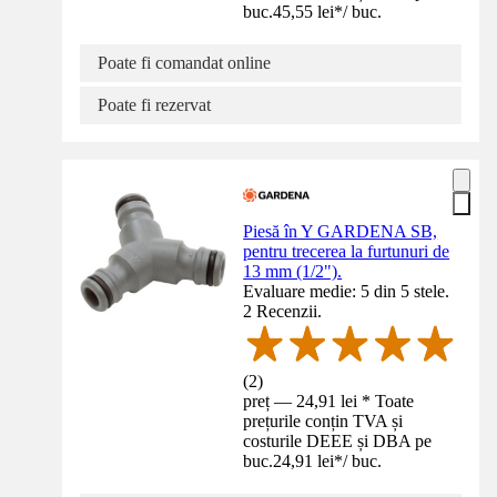
buc.
45,55 lei
*
/
buc.
Poate fi comandat online
Poate fi rezervat
Piesă în Y GARDENA SB,
pentru trecerea la furtunuri de
13 mm (1/2").
Evaluare medie: 5 din 5 stele.
2 Recenzii.
(
2
)
preț — 24,91 lei * Toate
prețurile conțin TVA și
costurile DEEE și DBA pe
buc.
24,91 lei
*
/
buc.