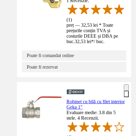
1 Recenzie.
(
1
)
preț — 32,53 lei * Toate
prețurile conțin TVA și
costurile DEEE și DBA pe
buc.
32,53 lei
*
/
buc.
Poate fi comandat online
Poate fi rezervat
Robinet cu bilă cu filet interior
Geka 1"
Evaluare medie: 3.8 din 5
stele. 4 Recenzii.