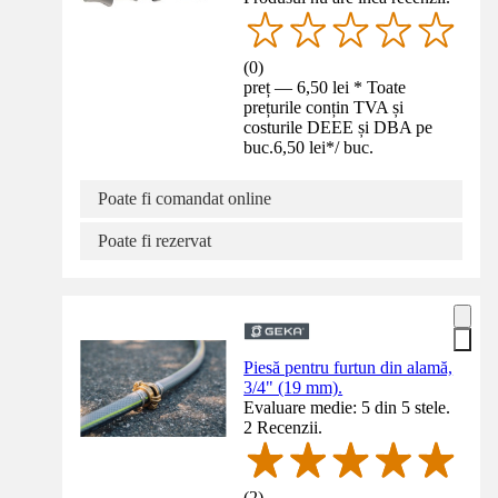
(
0
)
preț — 6,50 lei * Toate
prețurile conțin TVA și
costurile DEEE și DBA pe
buc.
6,50 lei
*
/
buc.
Poate fi comandat online
Poate fi rezervat
Piesă pentru furtun din alamă,
3/4" (19 mm).
Evaluare medie: 5 din 5 stele.
2 Recenzii.
(
2
)