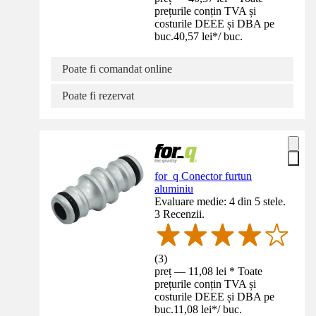
prețurile conțin TVA și
costurile DEEE și DBA pe
buc.
40,57 lei
*
/
buc.
Poate fi comandat online
Poate fi rezervat
for_q Conector furtun
aluminiu
Evaluare medie: 4 din 5 stele.
3 Recenzii.
(
3
)
preț — 11,08 lei * Toate
prețurile conțin TVA și
costurile DEEE și DBA pe
buc.
11,08 lei
*
/
buc.