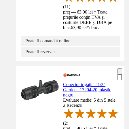
(
11
)
preț — 63,90 lei * Toate
prețurile conțin TVA și
costurile DEEE și DBA pe
buc.
63,90 lei
*
/
buc.
Poate fi comandat online
Poate fi rezervat
Conector irigații T 1/2"
Gardena 13204-20, plastic
negru
Evaluare medie: 5 din 5 stele.
2 Recenzii.
(
2
)
preț — 40,57 lei * Toate