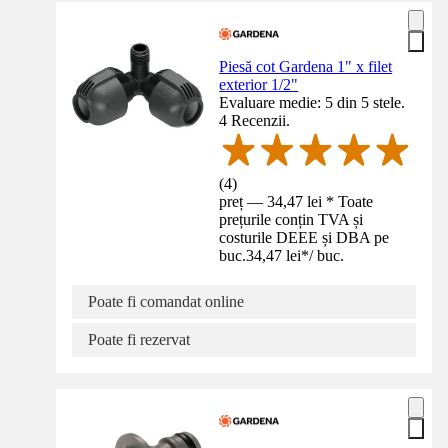
Piesă cot Gardena 1" x filet
exterior 1/2"
Evaluare medie: 5 din 5 stele.
4 Recenzii.
(
4
)
preț — 34,47 lei * Toate
prețurile conțin TVA și
costurile DEEE și DBA pe
buc.
34,47 lei
*
/
buc.
Poate fi comandat online
Poate fi rezervat