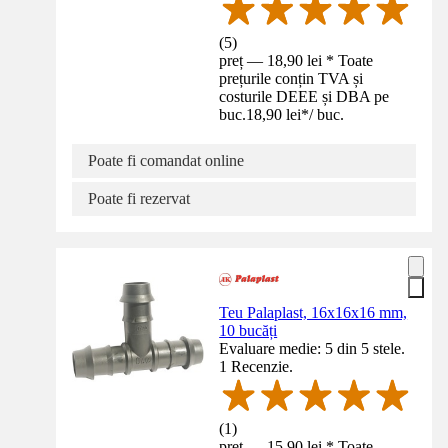
(
5
)
preț — 18,90 lei * Toate
prețurile conțin TVA și
costurile DEEE și DBA pe
buc.
18,90 lei
*
/
buc.
Poate fi comandat online
Poate fi rezervat
Teu Palaplast, 16x16x16 mm,
10 bucăți
Evaluare medie: 5 din 5 stele.
1 Recenzie.
(
1
)
preț — 15,90 lei * Toate