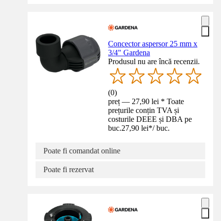
Concector aspersor 25 mm x
3/4" Gardena
Produsul nu are încă recenzii.
(
0
)
preț — 27,90 lei * Toate
prețurile conțin TVA și
costurile DEEE și DBA pe
buc.
27,90 lei
*
/
buc.
Poate fi comandat online
Poate fi rezervat