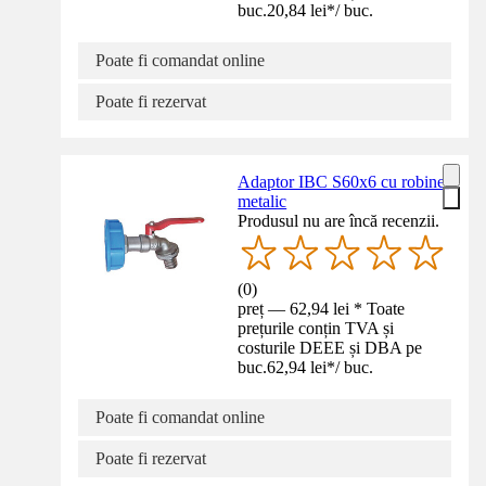
buc.
20,84 lei
*
/
buc.
Poate fi comandat online
Poate fi rezervat
Adaptor IBC S60x6 cu robinet
metalic
Produsul nu are încă recenzii.
(
0
)
preț — 62,94 lei * Toate
prețurile conțin TVA și
costurile DEEE și DBA pe
buc.
62,94 lei
*
/
buc.
Poate fi comandat online
Poate fi rezervat