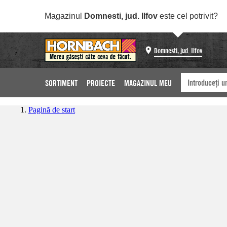
Magazinul
Domnesti, jud. Ilfov
este cel potrivit?
Domnesti, jud. Ilfov
SORTIMENT
PROIECTE
MAGAZINUL MEU
Pagină de start