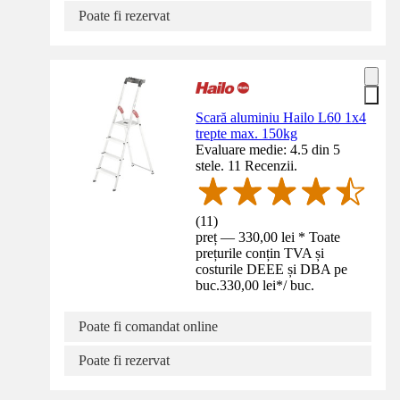
Poate fi rezervat
Scară aluminiu Hailo L60 1x4
trepte max. 150kg
Evaluare medie: 4.5 din 5
stele. 11 Recenzii.
(
11
)
preț — 330,00 lei * Toate
prețurile conțin TVA și
costurile DEEE și DBA pe
buc.
330,00 lei
*
/
buc.
Poate fi comandat online
Poate fi rezervat