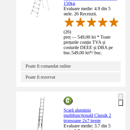
150kg
Evaluare medie: 4.9 din 5
stele. 26 Recenzii.
(
26
)
preț — 549,00 lei * Toate
prețurile conțin TVA și
costurile DEEE și DBA pe
buc.
549,00 lei
*
/
buc.
Poate fi comandat online
Poate fi rezervat
Scară aluminiu
multifuncțională Classik 2
tronsoane 2x7 trepte
Evaluare medie: 3.7 din 5