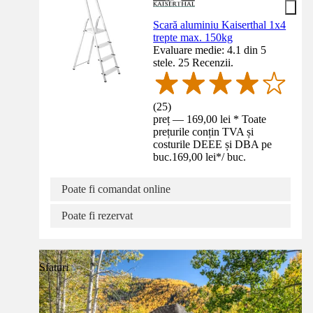
Scară aluminiu Kaiserthal 1x4
trepte max. 150kg
Evaluare medie: 4.1 din 5
stele. 25 Recenzii.
(
25
)
preț — 169,00 lei * Toate
prețurile conțin TVA și
costurile DEEE și DBA pe
buc.
169,00 lei
*
/
buc.
Poate fi comandat online
Poate fi rezervat
Sfaturi