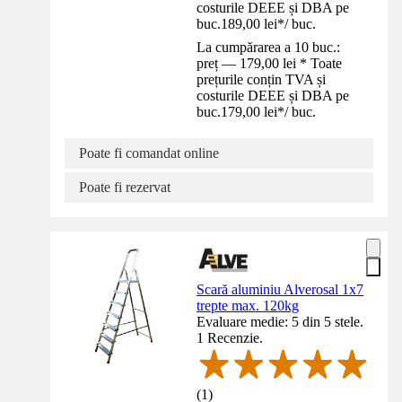
costurile DEEE și DBA pe
buc.
189,00 lei
*
/
buc.
La cumpărarea a 10 buc.:
preț — 179,00 lei * Toate
prețurile conțin TVA și
costurile DEEE și DBA pe
buc.
179,00 lei
*
/
buc.
Poate fi comandat online
Poate fi rezervat
Scară aluminiu Alverosal 1x7
trepte max. 120kg
Evaluare medie: 5 din 5 stele.
1 Recenzie.
(
1
)