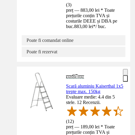
(
3
)
preț — 883,00 lei * Toate
prețurile conțin TVA și
costurile DEEE și DBA pe
buc.
883,00 lei
*
/
buc.
Poate fi comandat online
Poate fi rezervat
Scară aluminiu Kaiserthal 1x5
trepte max. 150kg
Evaluare medie: 4.4 din 5
stele. 12 Recenzii.
(
12
)
preț — 189,00 lei * Toate
prețurile conțin TVA și