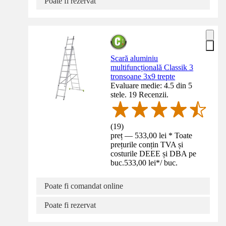
Poate fi rezervat
Scară aluminiu
multifuncțională Classik 3
tronsoane 3x9 trepte
Evaluare medie: 4.5 din 5
stele. 19 Recenzii.
(
19
)
preț — 533,00 lei * Toate
prețurile conțin TVA și
costurile DEEE și DBA pe
buc.
533,00 lei
*
/
buc.
Poate fi comandat online
Poate fi rezervat