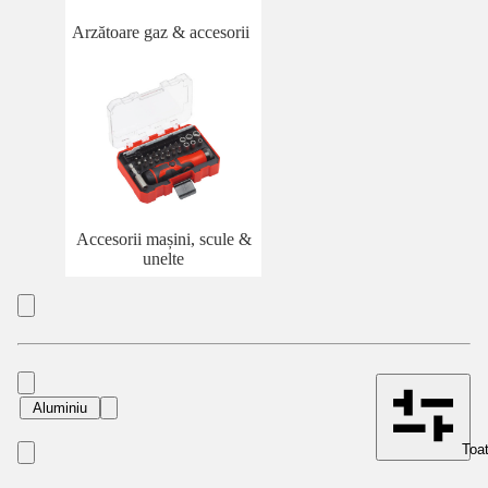
Arzătoare gaz & accesorii
Accesorii mașini, scule &
unelte
Aluminiu
Toat