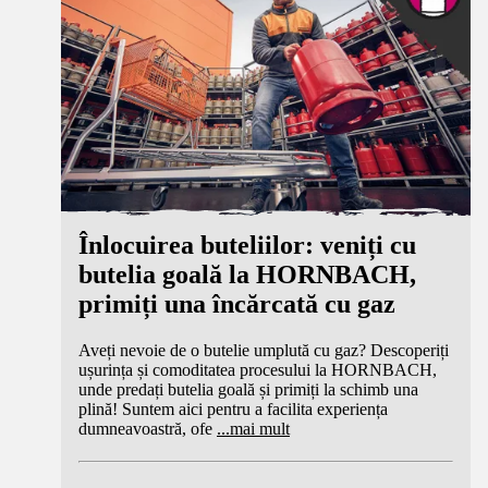
Înlocuirea buteliilor: veniți cu
butelia goală la HORNBACH,
primiți una încărcată cu gaz
Aveți nevoie de o butelie umplută cu gaz? Descoperiți
ușurința și comoditatea procesului la HORNBACH,
unde predați butelia goală și primiți la schimb una
plină! Suntem aici pentru a facilita experiența
dumneavoastră, ofe
...
mai mult