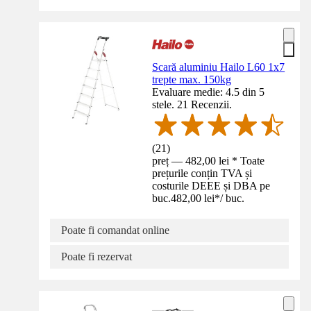
Scară aluminiu Hailo L60 1x7
trepte max. 150kg
Evaluare medie: 4.5 din 5
stele. 21 Recenzii.
(
21
)
preț — 482,00 lei * Toate
prețurile conțin TVA și
costurile DEEE și DBA pe
buc.
482,00 lei
*
/
buc.
Poate fi comandat online
Poate fi rezervat