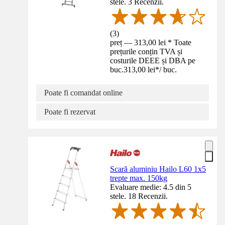
stele. 3 Recenzii.
(
3
)
preț — 313,00 lei * Toate
prețurile conțin TVA și
costurile DEEE și DBA pe
buc.
313,00 lei
*
/
buc.
Poate fi comandat online
Poate fi rezervat
Scară aluminiu Hailo L60 1x5
trepte max. 150kg
Evaluare medie: 4.5 din 5
stele. 18 Recenzii.