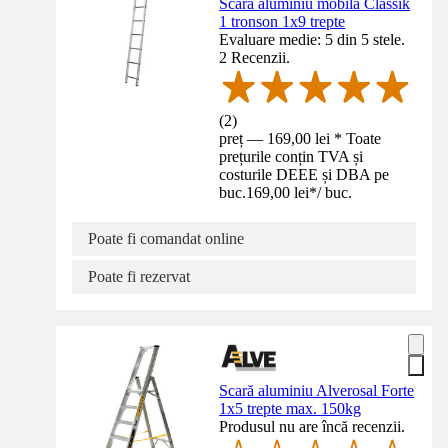
Scară aluminiu mobilă Classik
1 tronson 1x9 trepte
Evaluare medie: 5 din 5 stele.
2 Recenzii.
(
2
)
preț — 169,00 lei * Toate
prețurile conțin TVA și
costurile DEEE și DBA pe
buc.
169,00 lei
*
/
buc.
Poate fi comandat online
Poate fi rezervat
Scară aluminiu Alverosal Forte
1x5 trepte max. 150kg
Produsul nu are încă recenzii.