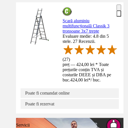
Scară aluminiu
multifuncțională Classik 3
tronsoane 3x7 trepte
Evaluare medie: 4.8 din 5
stele. 27 Recenzii.
(
27
)
preț — 424,00 lei * Toate
prețurile conțin TVA și
costurile DEEE și DBA pe
buc.
424,00 lei
*
/
buc.
Poate fi comandat online
Poate fi rezervat
Servicii