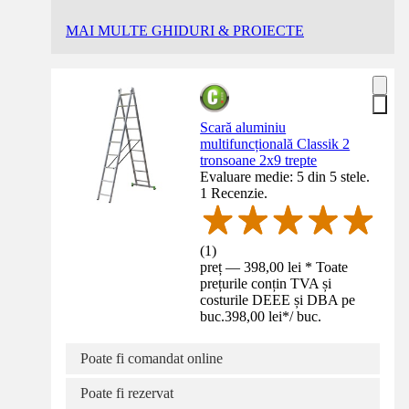
MAI MULTE GHIDURI & PROIECTE
Scară aluminiu
multifuncțională Classik 2
tronsoane 2x9 trepte
Evaluare medie: 5 din 5 stele.
1 Recenzie.
(
1
)
preț — 398,00 lei * Toate
prețurile conțin TVA și
costurile DEEE și DBA pe
buc.
398,00 lei
*
/
buc.
Poate fi comandat online
Poate fi rezervat