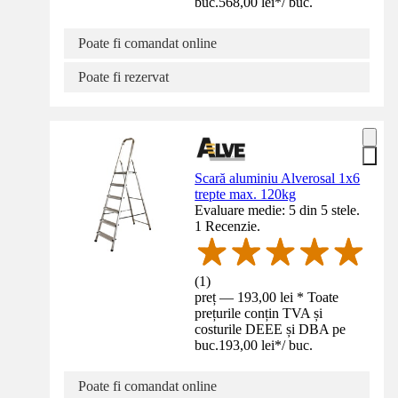
buc.
568,00 lei
*
/
buc.
Poate fi comandat online
Poate fi rezervat
Scară aluminiu Alverosal 1x6
trepte max. 120kg
Evaluare medie: 5 din 5 stele.
1 Recenzie.
(
1
)
preț — 193,00 lei * Toate
prețurile conțin TVA și
costurile DEEE și DBA pe
buc.
193,00 lei
*
/
buc.
Poate fi comandat online