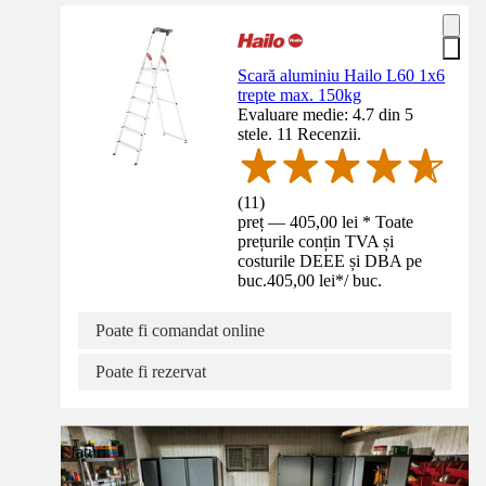
Scară aluminiu Hailo L60 1x6
trepte max. 150kg
Evaluare medie: 4.7 din 5
stele. 11 Recenzii.
(
11
)
preț — 405,00 lei * Toate
prețurile conțin TVA și
costurile DEEE și DBA pe
buc.
405,00 lei
*
/
buc.
Poate fi comandat online
Poate fi rezervat
Sfaturi