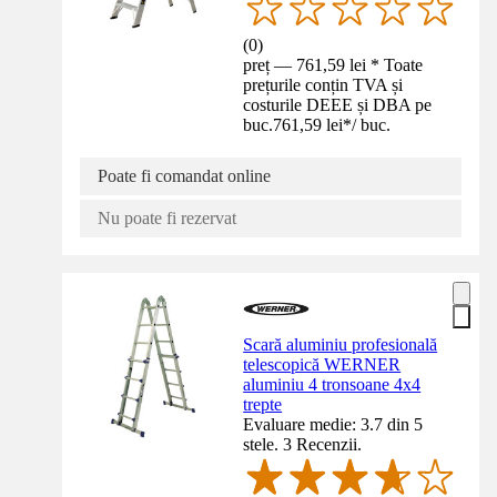
(
0
)
preț — 761,59 lei * Toate
prețurile conțin TVA și
costurile DEEE și DBA pe
buc.
761,59 lei
*
/
buc.
Poate fi comandat online
Nu poate fi rezervat
Scară aluminiu profesională
telescopică WERNER
aluminiu 4 tronsoane 4x4
trepte
Evaluare medie: 3.7 din 5
stele. 3 Recenzii.