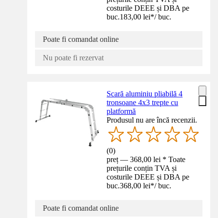
costurile DEEE și DBA pe
buc.
183,00 lei
*
/
buc.
Poate fi comandat online
Nu poate fi rezervat
Scară aluminiu pliabilă 4
tronsoane 4x3 trepte cu
platformă
Produsul nu are încă recenzii.
(
0
)
preț — 368,00 lei * Toate
prețurile conțin TVA și
costurile DEEE și DBA pe
buc.
368,00 lei
*
/
buc.
Poate fi comandat online