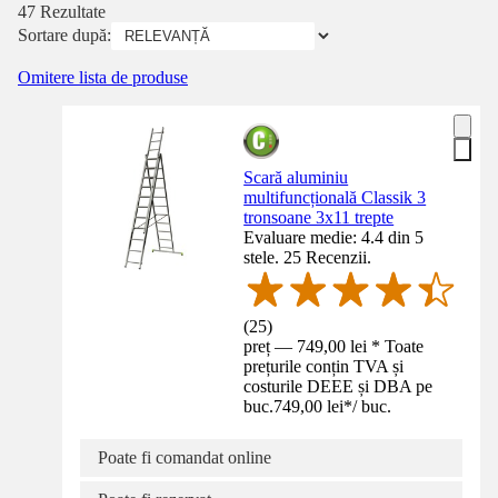
47 Rezultate
Sortare după:
Omitere lista de produse
Scară aluminiu
multifuncțională Classik 3
tronsoane 3x11 trepte
Evaluare medie: 4.4 din 5
stele. 25 Recenzii.
(
25
)
preț — 749,00 lei * Toate
prețurile conțin TVA și
costurile DEEE și DBA pe
buc.
749,00 lei
*
/
buc.
Poate fi comandat online