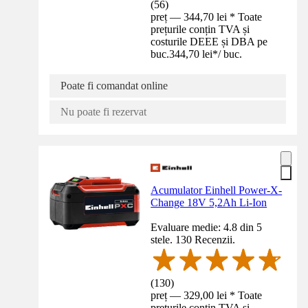
(
56
)
preț — 344,70 lei * Toate
prețurile conțin TVA și
costurile DEEE și DBA pe
buc.
344,70 lei
*
/
buc.
Poate fi comandat online
Nu poate fi rezervat
Acumulator Einhell Power-X-
Change 18V 5,2Ah Li-Ion
Evaluare medie: 4.8 din 5
stele. 130 Recenzii.
(
130
)
preț — 329,00 lei * Toate
prețurile conțin TVA și