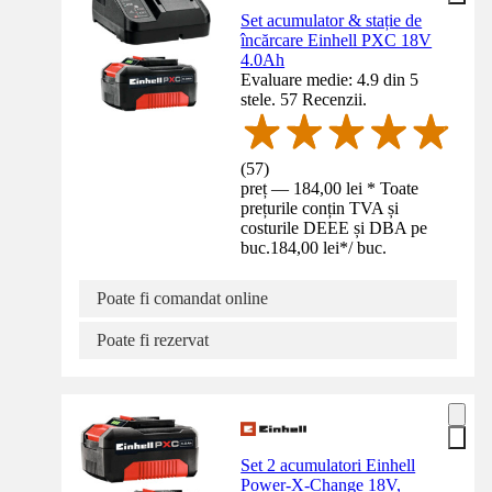
Set acumulator & stație de
încărcare Einhell PXC 18V
4.0Ah
Evaluare medie: 4.9 din 5
stele. 57 Recenzii.
(
57
)
preț — 184,00 lei * Toate
prețurile conțin TVA și
costurile DEEE și DBA pe
buc.
184,00 lei
*
/
buc.
Poate fi comandat online
Poate fi rezervat
Set 2 acumulatori Einhell
Power-X-Change 18V,