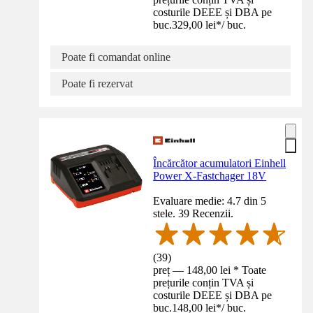
costurile DEEE și DBA pe
buc.
329,00 lei
*
/
buc.
Poate fi comandat online
Poate fi rezervat
Încărcător acumulatori Einhell
Power X-Fastchager 18V
Evaluare medie: 4.7 din 5
stele. 39 Recenzii.
(
39
)
preț — 148,00 lei * Toate
prețurile conțin TVA și
costurile DEEE și DBA pe
buc.
148,00 lei
*
/
buc.