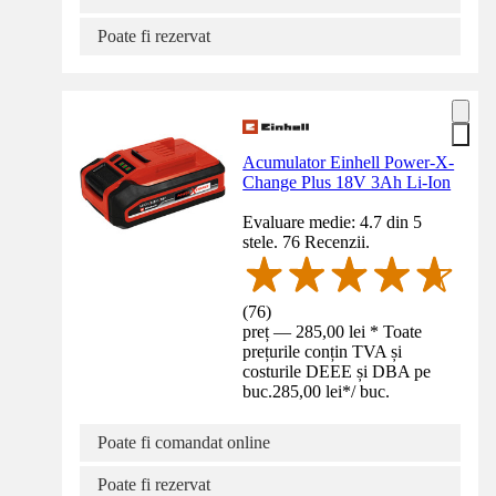
Poate fi rezervat
Acumulator Einhell Power-X-
Change Plus 18V 3Ah Li-Ion
Evaluare medie: 4.7 din 5
stele. 76 Recenzii.
(
76
)
preț — 285,00 lei * Toate
prețurile conțin TVA și
costurile DEEE și DBA pe
buc.
285,00 lei
*
/
buc.
Poate fi comandat online
Poate fi rezervat