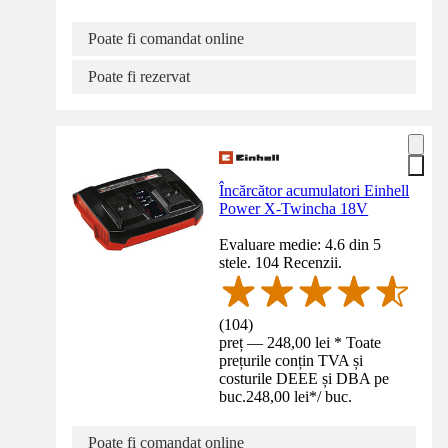
Poate fi comandat online
Poate fi rezervat
Încărcător acumulatori Einhell
Power X-Twincha 18V
Evaluare medie: 4.6 din 5
stele. 104 Recenzii.
(
104
)
preț — 248,00 lei * Toate
prețurile conțin TVA și
costurile DEEE și DBA pe
buc.
248,00 lei
*
/
buc.
Poate fi comandat online