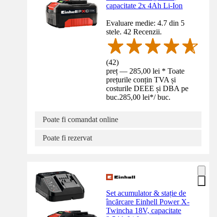
capacitate 2x 4Ah Li-Ion
Evaluare medie: 4.7 din 5
stele. 42 Recenzii.
(
42
)
preț — 285,00 lei * Toate
prețurile conțin TVA și
costurile DEEE și DBA pe
buc.
285,00 lei
*
/
buc.
Poate fi comandat online
Poate fi rezervat
Set acumulator & stație de
încărcare Einhell Power X-
Twincha 18V, capacitate