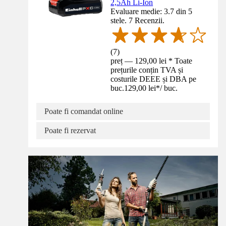
2,5Ah Li-Ion
Evaluare medie: 3.7 din 5
stele. 7 Recenzii.
(
7
)
preț — 129,00 lei * Toate
prețurile conțin TVA și
costurile DEEE și DBA pe
buc.
129,00 lei
*
/
buc.
Poate fi comandat online
Poate fi rezervat
Sfaturi