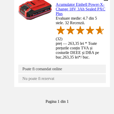
Acumulator Einhell Power-X-
Change 18V 3Ah Sealed PXC
Plus
Evaluare medie: 4.7 din 5
stele. 32 Recenzii.
(
32
)
preț — 263,35 lei * Toate
prețurile conțin TVA și
costurile DEEE și DBA pe
buc.
263,35 lei
*
/
buc.
Poate fi comandat online
Nu poate fi rezervat
Pagina 1 din 1