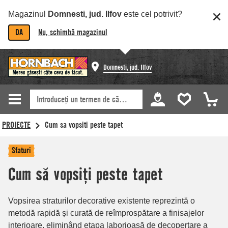
Magazinul
Domnesti, jud. Ilfov
este cel potrivit?
DA
Nu, schimbă magazinul
Domnesti, jud. Ilfov