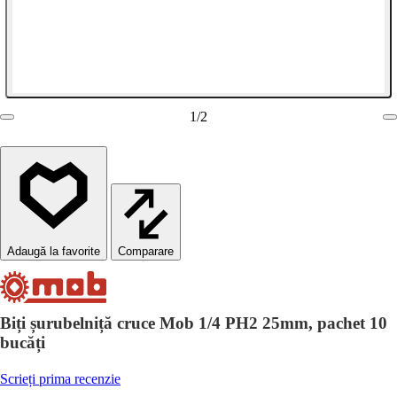
1
/
2
Comparare
Biți șurubelniță cruce Mob 1/4 PH2 25mm, pachet 10
bucăți
Scrieți prima recenzie