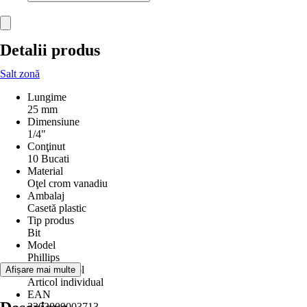
Detalii produs
Salt zonă
Lungime
25 mm
Dimensiune
1/4"
Conţinut
10 Bucati
Material
Oţel crom vanadiu
Ambalaj
Casetă plastic
Tip produs
Bit
Model
Phillips
Tip de articol
Afișare mai multe
Articol individual
EAN
3303809003713