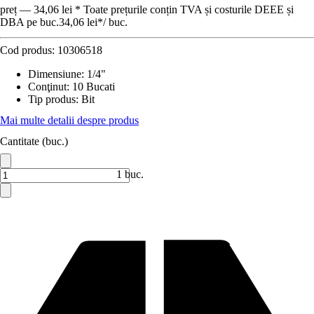
preț — 34,06 lei * Toate prețurile conțin TVA și costurile DEEE și
DBA pe buc.
34,06 lei
*
/
buc.
Cod produs:
10306518
Dimensiune
:
1/4"
Conţinut
:
10 Bucati
Tip produs
:
Bit
Mai multe detalii despre produs
Cantitate (buc.)
1 buc.