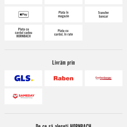
Livrăm prin
De ce să alegeți HORNBACH