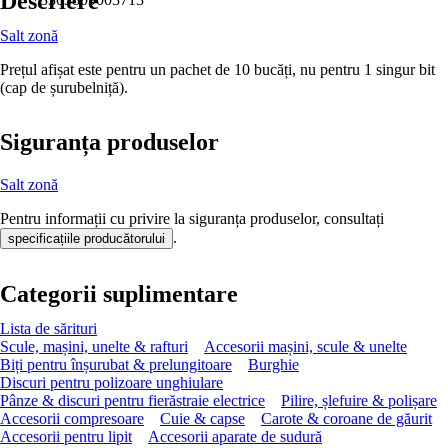
Descriere
Salt zonă
Prețul afișat este pentru un pachet de 10 bucăți, nu pentru 1 singur bit
(cap de șurubelniță).
Siguranța produselor
Salt zonă
Pentru informații cu privire la siguranța produselor, consultați
.
specificațiile producătorului
Categorii suplimentare
Lista de sărituri
Scule, mașini, unelte & rafturi
Accesorii mașini, scule & unelte
Biți pentru înșurubat & prelungitoare
Burghie
Discuri pentru polizoare unghiulare
Pânze & discuri pentru fierăstraie electrice
Pilire, șlefuire & polișare
Accesorii compresoare
Cuie & capse
Carote & coroane de găurit
Accesorii pentru lipit
Accesorii aparate de sudură