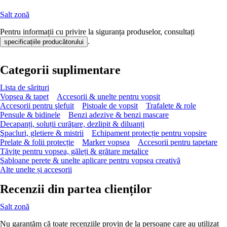
Salt zonă
Pentru informații cu privire la siguranța produselor, consultați
.
specificațiile producătorului
Categorii suplimentare
Lista de sărituri
Vopsea & tapet
Accesorii & unelte pentru vopsit
Accesorii pentru şlefuit
Pistoale de vopsit
Trafalete & role
Pensule & bidinele
Benzi adezive & benzi mascare
Decapanți, soluții curăţare, dezlipit & diluanți
Şpacluri, gletiere & mistrii
Echipament protecție pentru vopsire
Prelate & folii protecție
Marker vopsea
Accesorii pentru tapetare
Tăviţe pentru vopsea, găleți & grătare metalice
Şabloane perete & unelte aplicare pentru vopsea creativă
Alte unelte și accesorii
Recenzii din partea clienților
Salt zonă
Nu garantăm că toate recenziile provin de la persoane care au utilizat