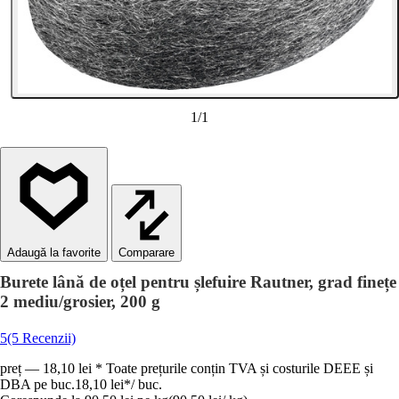
1
/
1
Comparare
Burete lână de oțel pentru șlefuire Rautner, grad finețe
2 mediu/grosier, 200 g
5
(5 Recenzii)
preț — 18,10 lei * Toate prețurile conțin TVA și costurile DEEE și
DBA pe buc.
18,10 lei
*
/
buc.