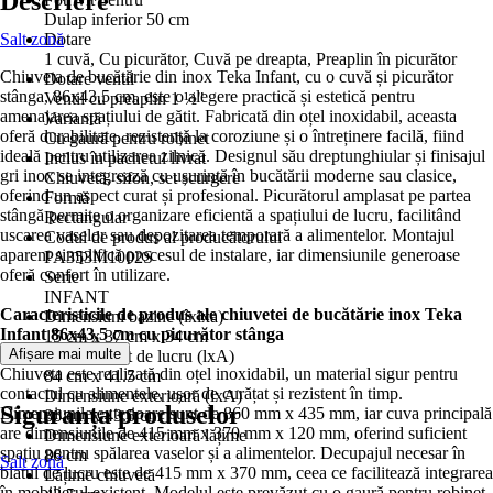
Descriere
Dulap inferior 50 cm
Salt zonă
Dotare
1 cuvă, Cu picurător, Cuvă pe dreapta, Preaplin în picurător
Chiuveta de bucătărie din inox Teka Infant, cu o cuvă și picurător
Dotare ventil
stânga, 86x43,5 cm, este o alegere practică și estetică pentru
Ventil cu preaplin 1 ½"
amenajarea spațiului de gătit. Fabricată din oțel inoxidabil, aceasta
Variantă
oferă durabilitate, rezistență la coroziune și o întreținere facilă, fiind
Cu gaură pentru robinet
ideală pentru utilizarea zilnică. Designul său dreptunghiular și finisajul
Inclus în pachetul livrat
gri inox se integrează cu ușurință în bucătării moderne sau clasice,
Chiuvetă, sifon, set scurgere
oferind un aspect curat și profesional. Picurătorul amplasat pe partea
Formă
stângă permite o organizare eficientă a spațiului de lucru, facilitând
Rectangular
uscarea vaselor sau depozitarea temporară a alimentelor. Montajul
Codul de produs al producătorului
aparent simplifică procesul de instalare, iar dimensiunile generoase
PA353M1002S
oferă confort în utilizare.
Serie
INFANT
Caracteristicile de produs ale chiuvetei de bucătărie inox Teka
Dimensiuni bazine (îxlxa)
Infant 86x43,5 cm cu picurător stânga
15 cm x 37 cm x 34 cm
Afișare mai multe
Decupaj blat de lucru (lxA)
Chiuveta este realizată din oțel inoxidabil, un material sigur pentru
84 cm x 41.5 cm
contactul cu alimentele, ușor de curățat și rezistent în timp.
Dimensiune exterioară (lxA)
Siguranța produselor
Dimensiunile exterioare sunt de 860 mm x 435 mm, iar cuva principală
86 cm x 43.5 cm
are dimensiunile de 415 mm x 370 mm x 120 mm, oferind suficient
Dimensiune exterioară lățime
spațiu pentru spălarea vaselor și a alimentelor. Decupajul necesar în
86 cm
Salt zonă
blatul de lucru este de 415 mm x 370 mm, ceea ce facilitează integrarea
Lățime chiuvetă
în mobilierul existent. Modelul este prevăzut cu o gaură pentru robinet,