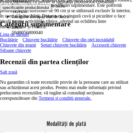
43,5 cm
Pentru informații cu privire la siguranța produselor, consultați
eliminând necesitatea unor modificări suplimentare. Este potrivită
Lățime decupaj blat de lucru
.
specificațiile producătorului
pentru dulapuri inferioare de 90 cm și se utilizează exclusiv în interior,
41,5 cm
în special în bucătării. Dotarea cu o singură cuvă și picurător o face
Lungime decupaj blat de lucru
ideală pentru activitățile zilnice, oferind un echilibru între
84 cm
Categorii suplimentare
funcționalitate și estetică.
EAN
5949056800040
Lista de sărituri
Bucătărie
Chiuvete bucătărie
Chiuvete din oţel inoxidabil
Chiuvete din granit
Seturi chiuvete bucătărie
Accesorii chiuvete
Sifoane chiuvete
Recenzii din partea clienților
Salt zonă
Nu garantăm că toate recenziile provin de la persoane care au utilizat
sau achiziționat acest produs. Pentru mai multe informații privind
prelucrarea recenziilor, vă rugăm să consultați secțiunea
corespunzătoare din
Termeni și condiții generale.
Modalități de plată